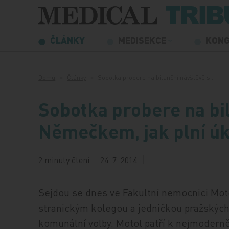
Přeskočit na obsah
ČLÁNKY
MEDISEKCE
KON
Domů
Články
Sobotka probere na bilanční návštěvě s…
Sobotka probere na bi
Němečkem, jak plní úk
2 minuty čtení
24. 7. 2014
Sejdou se dnes ve Fakultní nemocnici Motol
stranickým kolegou a jedničkou pražských
komunální volby. Motol patří k nejmodern