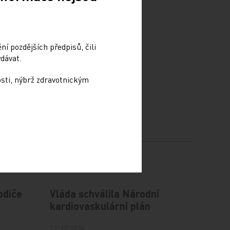
í pozdějších předpisů, čili
dávat.
osti, nýbrž zdravotnickým
odiče
Vláda schválila Národní
kardiovaskulární plán
12. 12. 2024