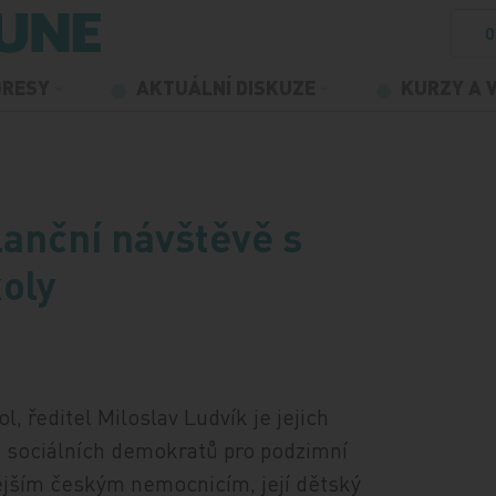
O
GRESY
AKTUÁLNÍ DISKUZE
KURZY A 
lanční návštěvě s
oly
, ředitel Miloslav Ludvík je jejich
 sociálních demokratů pro podzimní
ějším českým nemocnicím, její dětský