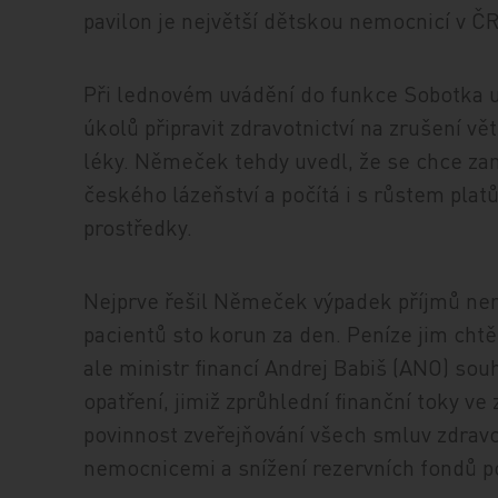
pavilon je největší dětskou nemocnicí v ČR
Při lednovém uvádění do funkce Sobotka u
úkolů připravit zdravotnictví na zrušení v
léky. Němeček tehdy uvedl, že se chce zam
českého lázeňství a počítá i s růstem plat
prostředky.
Nejprve řešil Němeček výpadek příjmů nem
pacientů sto korun za den. Peníze jim chtě
ale ministr financí Andrej Babiš (ANO) so
opatření, jimiž zprůhlední finanční toky ve
povinnost zveřejňování všech smluv zdrav
nemocnicemi a snížení rezervních fondů po