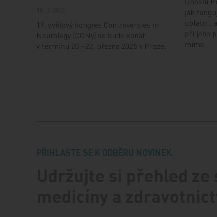
Dnešní Po
10. 3. 2025
jak fungu
uplatnit 
19. světový kongres Controversies in
při jeho 
Neurology (CONy) se bude konat
mimo…
v termínu 20.–22. března 2025 v Praze.
PŘIHLASTE SE K ODBĚRU NOVINEK.
Udržujte si přehled ze
medicíny a zdravotnict