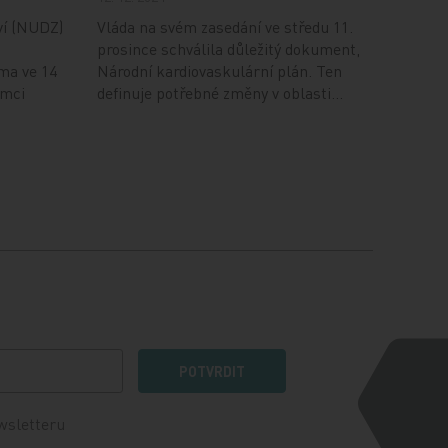
ví (NUDZ)
Vláda na svém zasedání ve středu 11.
prosince schválila důležitý dokument,
ma ve 14
Národní kardiovaskulární plán. Ten
ámci
definuje potřebné změny v oblasti…
POTVRDIT
wsletteru