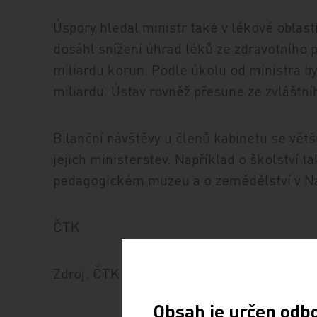
Úspory hledal ministr také v lékové oblast
dosáhl snížení úhrad léků ze zdravotního p
miliardu korun. Podle úkolu od ministra by
miliardu. Ústav rovněž přesune ze zvláštníh
Bilanční návštěvy u členů kabinetu se vět
jejich ministerstev. Například o školství 
pedagogickém muzeu a o zemědělství v 
ČTK
Zdroj: ČTK
Obsah je určen odb