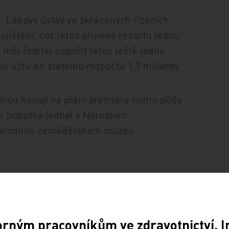
i. Lékový ústav ve zkrácených řízeních
ojištění, což letos přinese resortu jednu
 měl ředitel uspořit letos ještě jednu
o účtu do státního rozpočtu 1,7 miliardy.
šinou konají na přání premiéra mimo půdu
tak Sobotka jednal v Národním
Národním zemědělském muzeu.
orným pracovníkům ve zdravotnictví. 