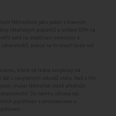
.
ložil Němečkovi jako jeden z hlavních
ětšiny lékařských poplatků a snížení DPH na
ěřit také na stabilizaci nemocnic a
ů zdravotníků, pokud na to resort bude mít
ocnic, které od ledna nevybírají od
l dát z navýšených odvodů státu. Než s tím
uhlasil, musel Němeček vládě předložit
 zdravotnictví. Do návrhu zákona dal
otních pojišťoven s ambulancemi a
jišťoven.