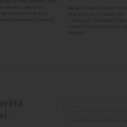
radna přináší přehled o tom,
je ePoukaz, kde ho lze
Národní ústav duševního zdra
a jaké možnosti má lékař
připravil kurs pro rodiče dětí
předání pacientovi. Představí
s úzkostmi. Účast nabízí zdar
městech České republiky v r
testovací…
 světa
ví.
Souhlasím se zasíláním ne