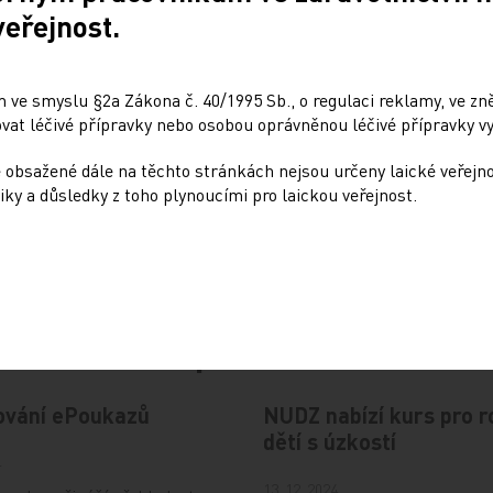
veřejnost.
Sdílejte článek
 ve smyslu §2a Zákona č. 40/1995 Sb., o regulaci reklamy, ve zněn
at léčivé přípravky nebo osobou oprávněnou léčivé přípravky vy
 obsažené dále na těchto stránkách nejsou určeny laické veřejn
iky a důsledky z toho plynoucími pro laickou veřejnost.
Doporučené
ování ePoukazů
NUDZ nabízí kurs pro r
dětí s úzkostí
4
13. 12. 2024