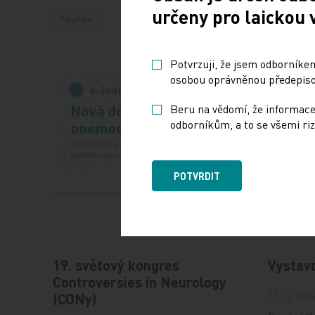
určeny pro laickou 
POLITIKA
Potvrzuji, že jsem odborníkem
osobou oprávněnou předepisov
Beru na vědomí, že informace
odborníkům, a to se všemi riz
POTVRDIT
19. světový kongres
Vystav
Controversies in Neurology
17. 12. 202
(CONy)