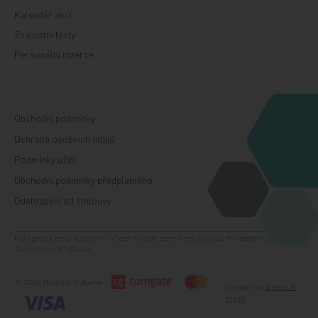
Kalendář akcí
Znalostní testy
Personální inzerce
Obchodní podmínky
Ochrana osobních údajů
Podmínky užití
Obchodní podmínky předplatného
Odstoupení od smlouvy
Fotografie jsou ilustrační, všechny zobrazené osoby jsou modelem. Zdroj:
Shutterstock, iStock.
© 2026 Medical Tribune
Design od
Beneš &
Michl