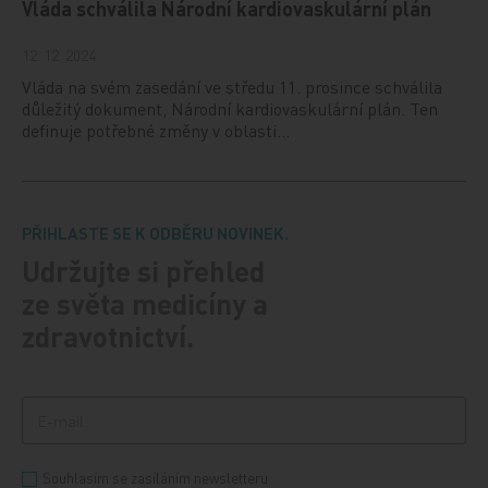
Vláda schválila Národní kardiovaskulární plán
12. 12. 2024
Vláda na svém zasedání ve středu 11. prosince schválila
důležitý dokument, Národní kardiovaskulární plán. Ten
definuje potřebné změny v oblasti…
PŘIHLASTE SE K ODBĚRU NOVINEK.
Udržujte si přehled
ze světa medicíny a
zdravotnictví.
Souhlasím se zasíláním newsletteru