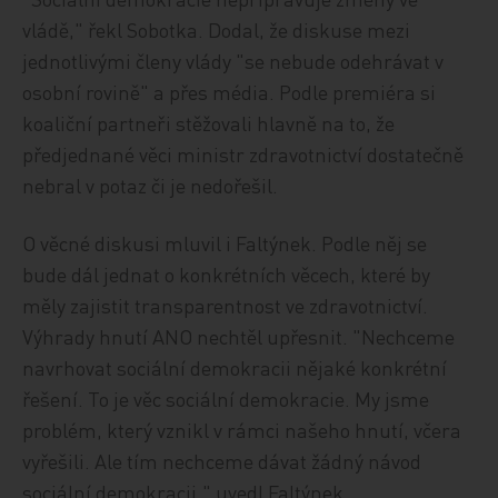
vládě," řekl Sobotka. Dodal, že diskuse mezi
jednotlivými členy vlády "se nebude odehrávat v
osobní rovině" a přes média. Podle premiéra si
koaliční partneři stěžovali hlavně na to, že
předjednané věci ministr zdravotnictví dostatečně
nebral v potaz či je nedořešil.
O věcné diskusi mluvil i Faltýnek. Podle něj se
bude dál jednat o konkrétních věcech, které by
měly zajistit transparentnost ve zdravotnictví.
Výhrady hnutí ANO nechtěl upřesnit. "Nechceme
navrhovat sociální demokracii nějaké konkrétní
řešení. To je věc sociální demokracie. My jsme
problém, který vznikl v rámci našeho hnutí, včera
vyřešili. Ale tím nechceme dávat žádný návod
sociální demokracii," uvedl Faltýnek.