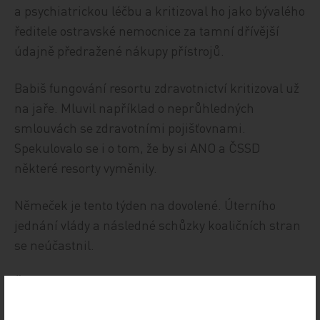
a psychiatrickou léčbu a kritizoval ho jako bývalého
ředitele ostravské nemocnice za tamní dřívější
údajně předražené nákupy přístrojů.
Babiš fungování resortu zdravotnictví kritizoval už
na jaře. Mluvil například o neprůhledných
smlouvách se zdravotními pojišťovnami.
Spekulovalo se i o tom, že by si ANO a ČSSD
některé resorty vyměnily.
Němeček je tento týden na dovolené. Úterního
jednání vlády a následné schůzky koaličních stran
se neúčastnil.
ČTK
Zdroj: ČTK