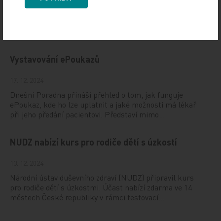
10. 3. 2025
19. světový kongres Controversies in Neurology (CONy)
se bude konat v termínu 20.–22. března 2025 v Praze.
Vystavování ePoukazů
17. 12. 2024
Dnešní Poradna přináší přehled o tom, jak funguje
ePoukaz, kde ho lze uplatnit a jaké možnosti má lékař
při jeho předání pacientovi. Představí mimo…
NUDZ nabízí kurs pro rodiče dětí s úzkostí
13. 12. 2024
Národní ústav duševního zdraví (NUDZ) připravil kurs
pro rodiče dětí s úzkostmi. Účast nabízí zdarma ve 14
městech České republiky v rámci testovací…