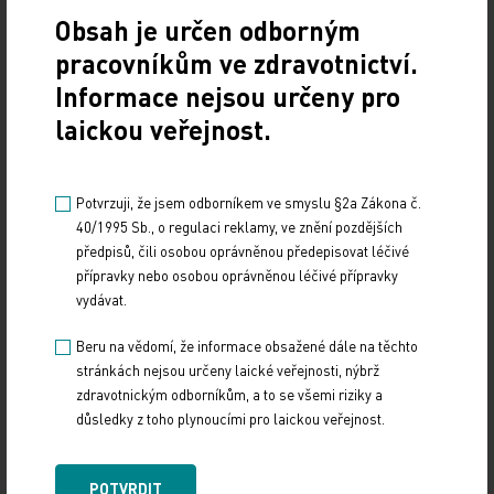
Obsah je určen odborným
pracovníkům ve zdravotnictví.
POLITIKA
Informace nejsou určeny pro
Sdílejte článek
laickou veřejnost.
Potvrzuji, že jsem odborníkem ve smyslu §2a Zákona č.
40/1995 Sb., o regulaci reklamy, ve znění pozdějších
předpisů, čili osobou oprávněnou předepisovat léčivé
přípravky nebo osobou oprávněnou léčivé přípravky
vydávat.
Beru na vědomí, že informace obsažené dále na těchto
stránkách nejsou určeny laické veřejnosti, nýbrž
Doporučené
zdravotnickým odborníkům, a to se všemi riziky a
důsledky z toho plynoucími pro laickou veřejnost.
19. světový kongres Controversies in Neurology
(CONy)
POTVRDIT