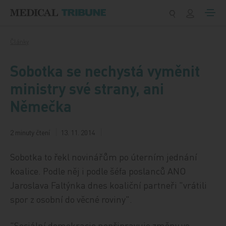
Přeskočit na obsah
Články
Sobotka se nechystá vyměnit
ministry své strany, ani
Němečka
2 minuty čtení
13. 11. 2014
Sobotka to řekl novinářům po úterním jednání
koalice. Podle něj i podle šéfa poslanců ANO
Jaroslava Faltýnka dnes koaliční partneři "vrátili
spor z osobní do věcné roviny".
"Sociální demokracie nepřipravuje změny ve