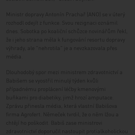
Ministr dopravy Antonín Prachař (ANO) se v úterý
rozhodl odejít z funkce. Svou rezignaci oznámil
dnes. Sobotka po koaliční schůzce novinářům řekl,
že i jeho strana měla k fungování resortu dopravy
výhrady, ale "nehrotila" je a nevzkazovala přes
média.
Dlouhodobý spor mezi ministrem zdravotnictví a
Babišem se vyostřil minulý týden kvůli
případnému proplácení léčby kmenovými
buňkami pro diabetiky, jimž hrozí amputace.
Zprávu přinesla média, která vlastní Babišova
firma Agrofert. Němeček tvrdil, že o něm lžou a
chtějí ho poškodit. Babiš zase ministrovi
zdravotnictví doporučil nastoupit protialkoholickou