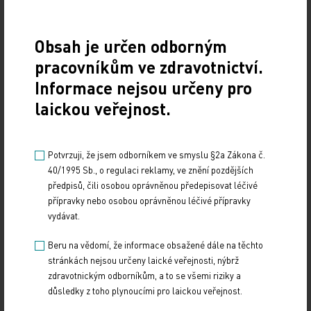
ČTK
Obsah je určen odborným
Zdroj: ČTK
pracovníkům ve zdravotnictví.
Informace nejsou určeny pro
Z REGIONŮ
laickou veřejnost.
Sdílejte článek
Potvrzuji, že jsem odborníkem ve smyslu §2a Zákona č.
40/1995 Sb., o regulaci reklamy, ve znění pozdějších
předpisů, čili osobou oprávněnou předepisovat léčivé
přípravky nebo osobou oprávněnou léčivé přípravky
vydávat.
Beru na vědomí, že informace obsažené dále na těchto
stránkách nejsou určeny laické veřejnosti, nýbrž
zdravotnickým odborníkům, a to se všemi riziky a
Doporučené
důsledky z toho plynoucími pro laickou veřejnost.