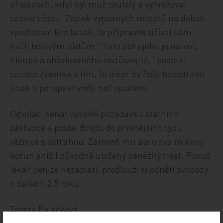
případech, když byl muž zoufalý a vyhrožoval
sebevraždou. Zbytek vypsaných receptů na dolsin
vysvětloval Brejla tak, že přípravek užíval sám
kvůli bolavým zádům. "Tato obhajoba je naivní,
hloupá a obžalovaného nedůstojná," podotkl
soudce Zelenka s tím, že lékař by řešil bolesti zad
jinak a perspektivněji než opiátem.
Odvolací senát vyhověl požadavku státního
zástupce a poslal Brejlu do přísnějšího typu
věznice s ostrahou. Zároveň mu ale o dva miliony
korun snížil původně uložený peněžitý trest. Pokud
lékař peníze nezaplatí, prodlouží si odnětí svobody
o dalších 2,5 roku.
Tereza Palečková