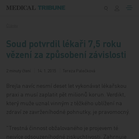
Přeskočit na obsah
Články
Soud potvrdil lékaři 7,5 roku
vězení za způsobení závislosti
2 minuty čtení
14. 1. 2015
Tereza Palečková
Brejla navíc nesmí deset let vykonávat lékařskou
praxi a musí zaplatit pět milionů korun. Verdikt,
který muže uznal vinným z těžkého ublížení na
zdraví ze zavrženíhodné pohnutky, je pravomocný.
"Trestná činnost obžalovaného je projevem té
nejvíce odsouzeníhodné ziskuchtivosti. Zahrnuje