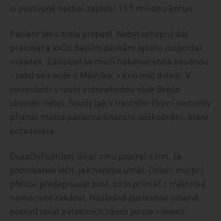
si postupně nechal zaplatit 11,5 milionu korun.
Pacient léku zcela propadl. Nebyl schopný dál
pracovat a kvůli dalším dávkám opiátu rozprodal
majetek. Závislost se muži nakonec stala osudnou
- zabil se v autě u Mělníka, v krvi měl dolsin. V
souvislosti s touto autonehodou však Brejla
obviněn nebyl. Soudy tak v trestním řízení nemohly
přiznat matce pacienta finanční odškodnění, které
požadovala.
Dvaačtyřicetiletý lékař vinu popíral s tím, že
podnikatele léčil, jak nejlépe uměl. Dolsin mu prý
přestal předepisovat poté, co to primář z mělnické
nemocnice zakázal. Následně pacientovi údajně
poskytl opiát z vlastních zásob pouze v deseti