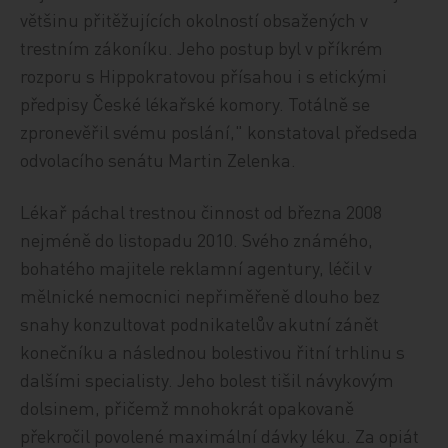
většinu přitěžujících okolností obsažených v
trestním zákoníku. Jeho postup byl v příkrém
rozporu s Hippokratovou přísahou i s etickými
předpisy České lékařské komory. Totálně se
zpronevěřil svému poslání," konstatoval předseda
odvolacího senátu Martin Zelenka.
Lékař páchal trestnou činnost od března 2008
nejméně do listopadu 2010. Svého známého,
bohatého majitele reklamní agentury, léčil v
mělnické nemocnici nepřiměřeně dlouho bez
snahy konzultovat podnikatelův akutní zánět
konečníku a následnou bolestivou řitní trhlinu s
dalšími specialisty. Jeho bolest tišil návykovým
dolsinem, přičemž mnohokrát opakovaně
překročil povolené maximální dávky léku. Za opiát