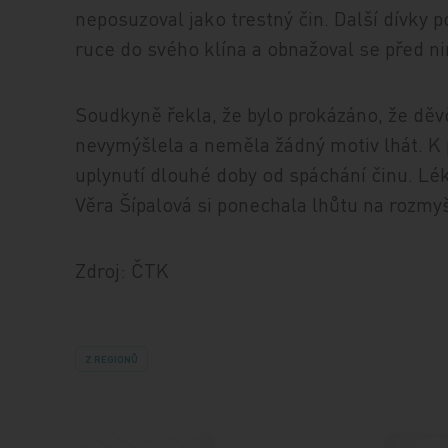
neposuzoval jako trestný čin. Další dívky 
ruce do svého klína a obnažoval se před ni
Soudkyně řekla, že bylo prokázáno, že děvč
nevymýšlela a neměla žádný motiv lhát. K
uplynutí dlouhé doby od spáchání činu. Lé
Věra Šípalová si ponechala lhůtu na rozmy
Zdroj: ČTK
Z REGIONŮ