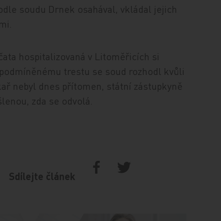
podle soudu Drnek osahával, vkládal jejich
mi.
ata hospitalizovaná v Litoměřicích si
 podmíněnému trestu se soud rozhodl kvůli
kař nebyl dnes přítomen, státní zástupkyně
šlenou, zda se odvolá.
Sdílejte článek