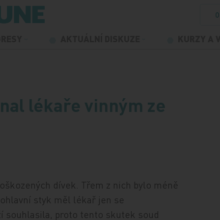
O
GRESY
AKTUÁLNÍ DISKUZE
KURZY A 
nal lékaře vinným ze
 poškozených dívek. Třem z nich bylo méně
 Pohlavní styk měl lékař jen se
í souhlasila, proto tento skutek soud