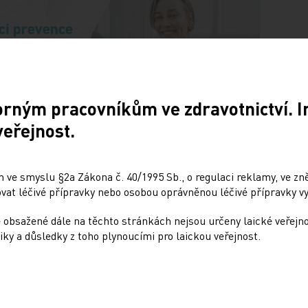
orným pracovníkům ve zdravotnictví. 
veřejnost.
Doporučené
 ve smyslu §2a Zákona č. 40/1995 Sb., o regulaci reklamy, ve zněn
ování ePoukazů
NUDZ nabízí kurs pro r
at léčivé přípravky nebo osobou oprávněnou léčivé přípravky vy
dětí s úzkostí
4
 obsažené dále na těchto stránkách nejsou určeny laické veřejn
13. 12. 2024
radna přináší přehled o tom,
iky a důsledky z toho plynoucími pro laickou veřejnost.
je ePoukaz, kde ho lze
Národní ústav duševního zdra
a jaké možnosti má lékař
připravil kurs pro rodiče dětí
předání pacientovi. Představí
s úzkostmi. Účast nabízí zdar
městech České republiky v r
testovací…