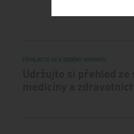
PŘIHLASTE SE K ODBĚRU NOVINEK.
Udržujte si přehled ze
medicíny a zdravotnict