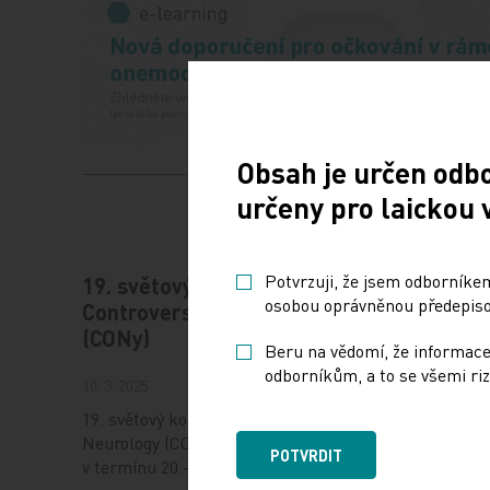
Obsah je určen odb
určeny pro laickou 
Potvrzuji, že jsem odborníkem
19. světový kongres
Vystav
osobou oprávněnou předepisov
Controversies in Neurology
17. 12. 202
(CONy)
Beru na vědomí, že informace
Dnešní Po
odborníkům, a to se všemi riz
10. 3. 2025
jak fungu
uplatnit 
19. světový kongres Controversies in
při jeho 
Neurology (CONy) se bude konat
POTVRDIT
mimo…
v termínu 20.–22. března 2025 v Praze.