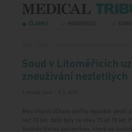
Přeskočit na obsah
ČLÁNKY
MEDISEKCE
KON
Domů
Články
Soud v Litoměřicích uznal lékaře vinným ze…
Soud v Litoměřicích uz
zneužívání nezletilých
1 minuta čtení
5. 2. 2015
Mezi hlavní důkazy patřily výpovědi devíti
než 15 let, další byly ve věku 15 až 18 let.
šestnáctiletou pacientkou, která se soulož