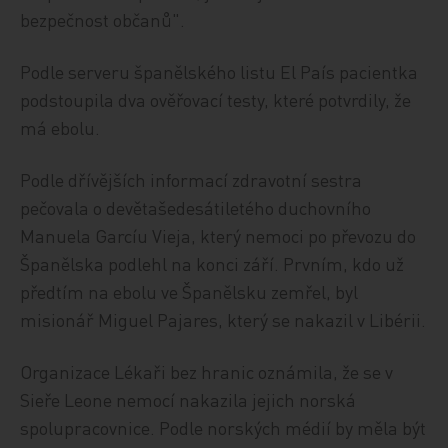
bezpečnost občanů".
Podle serveru španělského listu El País pacientka
podstoupila dva ověřovací testy, které potvrdily, že
má ebolu.
Podle dřívějších informací zdravotní sestra
pečovala o devětašedesátiletého duchovního
Manuela Garcíu Vieja, který nemoci po převozu do
Španělska podlehl na konci září. Prvním, kdo už
předtím na ebolu ve Španělsku zemřel, byl
misionář Miguel Pajares, který se nakazil v Libérii.
Organizace Lékaři bez hranic oznámila, že se v
Sieře Leone nemocí nakazila jejich norská
spolupracovnice. Podle norských médií by měla být