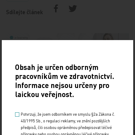
Sdílejte článek
Obsah je určen odborným
pracovníkům ve zdravotnictví.
Informace nejsou určeny pro
Doporučené
laickou veřejnost.
19. světový kongres Controversies in Neurology
(CONy)
Potvrzuji, že jsem odborníkem ve smyslu §2a Zákona č.
40/1995 Sb., o regulaci reklamy, ve znění pozdějších
10. 3. 2025
předpisů, čili osobou oprávněnou předepisovat léčivé
19. světový kongres Controversies in Neurology (CONy)
přípravky nebo osobou oprávněnou léčivé přípravky