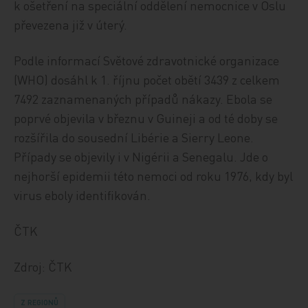
k ošetření na speciální oddělení nemocnice v Oslu
převezena již v úterý.
Podle informací Světové zdravotnické organizace
(WHO) dosáhl k 1. říjnu počet obětí 3439 z celkem
7492 zaznamenaných případů nákazy. Ebola se
poprvé objevila v březnu v Guineji a od té doby se
rozšířila do sousední Libérie a Sierry Leone.
Případy se objevily i v Nigérii a Senegalu. Jde o
nejhorší epidemii této nemoci od roku 1976, kdy byl
virus eboly identifikován.
ČTK
Zdroj: ČTK
Z REGIONŮ