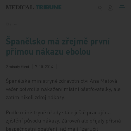
Přeskočit na obsah
Články
Španělsko má zřejmě první
přímou nákazu ebolou
2 minuty čtení
7. 10. 2014
Španělská ministryně zdravotnictví Ana Matová
večer potvrdila nakažení místní ošetřovatelky, ale
zatím nikoli zdroj nákazy.
Podle ministryně úřady stále ještě pracují na
zjištění původu nákazy. Zároveň ale přijaly přísná
bezpečnostní opatření, jež mají "zaručit