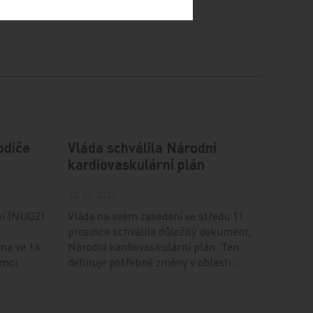
odiče
Vláda schválila Národní
kardiovaskulární plán
12. 12. 2024
ví (NUDZ)
Vláda na svém zasedání ve středu 11.
prosince schválila důležitý dokument,
ma ve 14
Národní kardiovaskulární plán. Ten
ámci
definuje potřebné změny v oblasti…