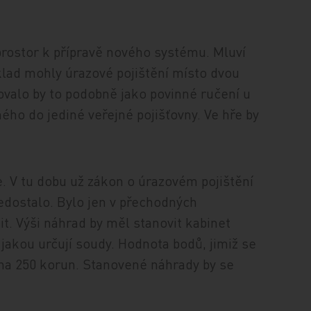
prostor k přípravě nového systému. Mluví
klad mohly úrazové pojištění místo dvou
ovalo by to podobně jako povinné ručení u
ného do jediné veřejné pojišťovny. Ve hře by
. V tu dobu už zákon o úrazovém pojištění
edostalo. Bylo jen v přechodných
t. Výši náhrad by měl stanovit kabinet
jakou určují soudy. Hodnota bodů, jimiž se
 na 250 korun. Stanovené náhrady by se