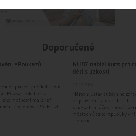
Doporučené
ování ePoukazů
NUDZ nabízí kurs pro r
dětí s úzkostí
4
13. 12. 2024
radna přináší přehled o tom,
je ePoukaz, kde ho lze
Národní ústav duševního zdra
a jaké možnosti má lékař
připravil kurs pro rodiče dětí
předání pacientovi. Představí
s úzkostmi. Účast nabízí zdar
městech České republiky v r
testovací…