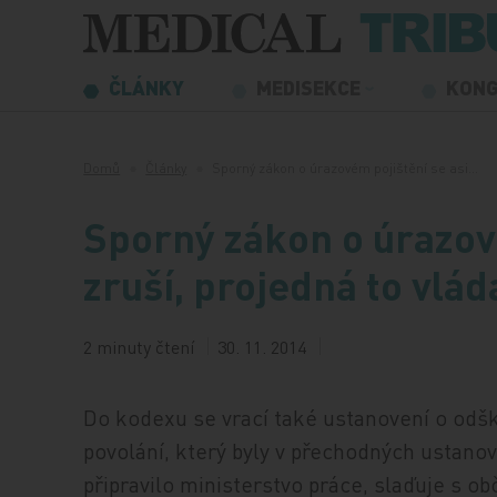
Přeskočit na obsah
ČLÁNKY
MEDISEKCE
KON
Domů
Články
Sporný zákon o úrazovém pojištění se asi…
Sporný zákon o úrazové
zruší, projedná to vlád
2 minuty čtení
30. 11. 2014
Do kodexu se vrací také ustanovení o odšk
povolání, který byly v přechodných ustanov
připravilo ministerstvo práce, slaďuje s 