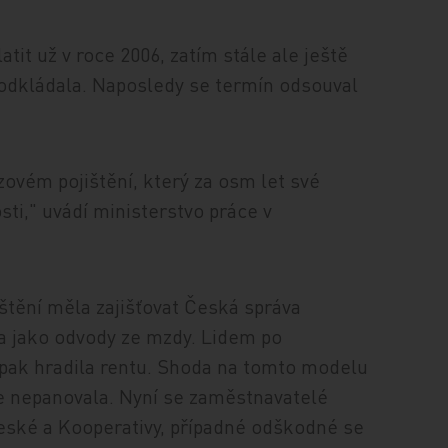
tit už v roce 2006, zatím stále ale ještě
t odkládala. Naposledy se termín odsouval
zovém pojištění, který za osm let své
sti," uvádí ministerstvo práce v
štění měla zajišťovat Česká správa
la jako odvody ze mzdy. Lidem po
 pak hradila rentu. Shoda na tomto modelu
le nepanovala. Nyní se zaměstnavatelé
České a Kooperativy, případné odškodné se