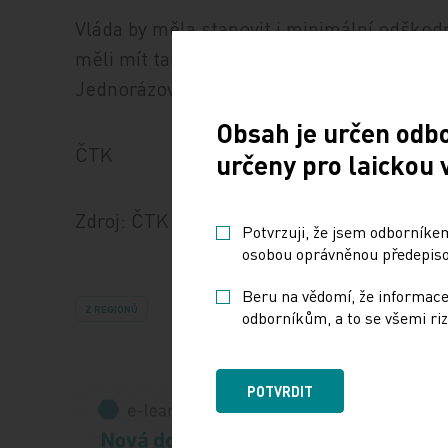
Vláda by měla stanovit i minimální odškod
měli mít také registrovaní partneři či partn
Jednorázová částka činí 240.000 korun.
Obsah je určen odb
ČTK
určeny pro laickou 
Zdroj: ČTK
Potvrzuji, že jsem odborníkem
osobou oprávněnou předepisov
Beru na vědomí, že informace
Z REGIONŮ
odborníkům, a to se všemi riz
POTVRDIT