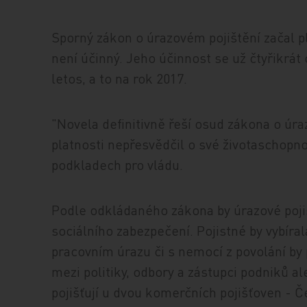
Sporný zákon o úrazovém pojištění začal pla
není účinný. Jeho účinnost se už čtyřikrá
letos, a to na rok 2017.
"Novela definitivně řeší osud zákona o úra
platnosti nepřesvědčil o své životaschopno
podkladech pro vládu.
Podle odkládaného zákona by úrazové poji
sociálního zabezpečení. Pojistné by vybíra
pracovním úrazu či s nemocí z povolání by
mezi politiky, odbory a zástupci podniků a
pojišťují u dvou komerčních pojišťoven - 