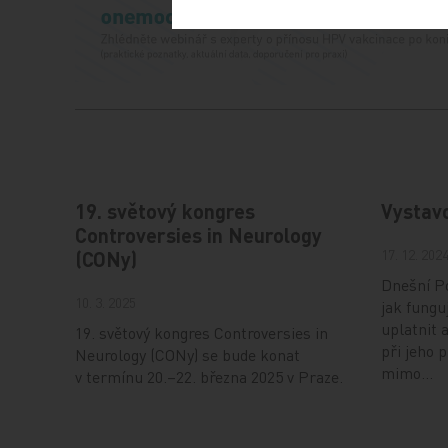
19. světový kongres
Vystav
Controversies in Neurology
17. 12. 202
(CONy)
Dnešní Po
10. 3. 2025
jak fungu
uplatnit 
19. světový kongres Controversies in
při jeho 
Neurology (CONy) se bude konat
mimo…
v termínu 20.–22. března 2025 v Praze.