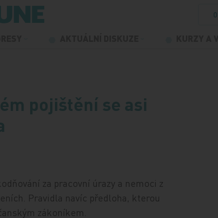
O
GRESY
AKTUÁLNÍ DISKUZE
KURZY A 
m pojištění se asi
a
odňování za pracovní úrazy a nemoci z
eních. Pravidla navíc předloha, kterou
občanským zákoníkem.