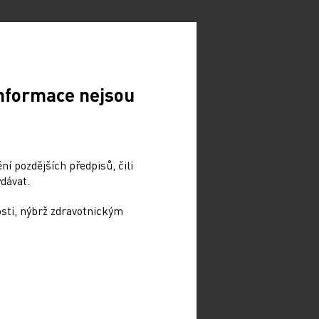
Informace nejsou
í pozdějších předpisů, čili
dávat.
osti, nýbrž zdravotnickým