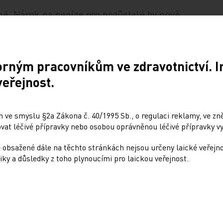
né. Nárok na peníze pro pozůstalé by nově
erky, jejichž protějšek v práci zahynul.
orným pracovníkům ve zdravotnictví. 
veřejnost.
 ve smyslu §2a Zákona č. 40/1995 Sb., o regulaci reklamy, ve zněn
at léčivé přípravky nebo osobou oprávněnou léčivé přípravky vy
 obsažené dále na těchto stránkách nejsou určeny laické veřejn
Sdílejte článek
iky a důsledky z toho plynoucími pro laickou veřejnost.