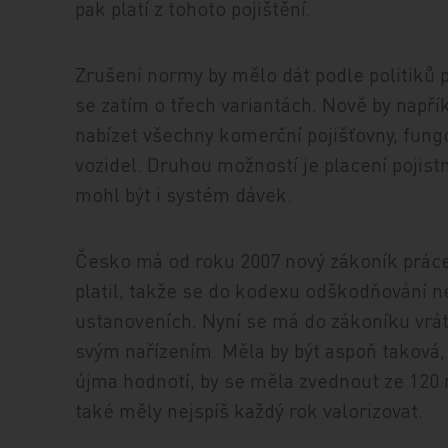
pak platí z tohoto pojištění.
Zrušení normy by mělo dát podle politiků 
se zatím o třech variantách. Nově by napří
nabízet všechny komerční pojišťovny, fung
vozidel. Druhou možností je placení pojist
mohl být i systém dávek.
Česko má od roku 2007 nový zákoník práce
platil, takže se do kodexu odškodňování n
ustanoveních. Nyní se má do zákoníku vráti
svým nařízením. Měla by být aspoň taková, 
újma hodnotí, by se měla zvednout ze 120
také měly nejspíš každý rok valorizovat.