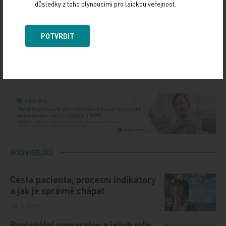
důsledky z toho plynoucími pro laickou veřejnost.
Brněnských onkologických dní.
ONKOLOGIE
ZDRAVOTNICTVÍ
CESTA PACIENTA
ROZHOVORY
POTVRDIT
Sdílejte článek
SOUVISEJÍCÍ
Cesta pacienta, procesní indikátory
a jak je správně chápat
18. 6. 2024
Regionální nemocnice a jejich role