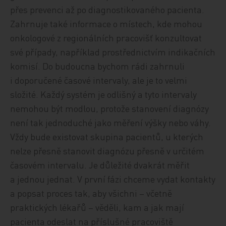
přes prevenci až po diagnostikovaného pacienta.
Zahrnuje také informace o místech, kde mohou
onkologové z regionálních pracovišť konzultovat
své případy, například prostřednictvím indikačních
komisí. Do budoucna bychom rádi zahrnuli
i doporučené časové intervaly, ale je to velmi
složité. Každý systém je odlišný a tyto intervaly
nemohou být modlou, protože stanovení diagnózy
není tak jednoduché jako měření výšky nebo váhy.
Vždy bude existovat skupina pacientů, u kterých
nelze přesně stanovit diagnózu přesně v určitém
časovém intervalu. Je důležité dvakrát měřit
a jednou jednat. V první fázi chceme vydat kontakty
a popsat proces tak, aby všichni – včetně
praktických lékařů – věděli, kam a jak mají
pacienta odeslat na příslušné pracoviště