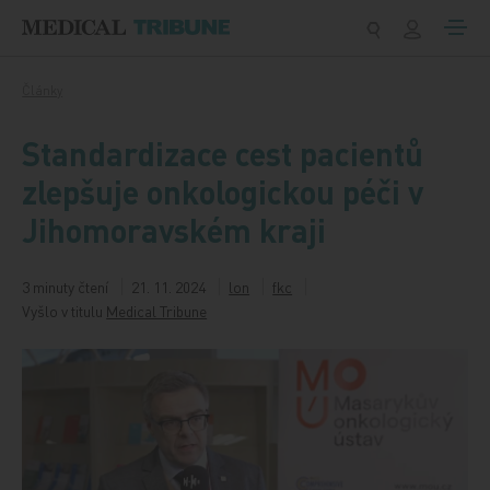
Přeskočit na obsah
Články
Standardizace cest pacientů
zlepšuje onkologickou péči v
Jihomoravském kraji
3 minuty čtení
21. 11. 2024
lon
fkc
Vyšlo v titulu
Medical Tribune