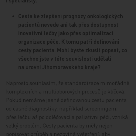
i specialisty.
Cesta ke zlepšení prognózy onkologických
pacientů nevede ani tak přes dostupnost
inovativní léčby jako přes optimalizaci
organizace péče. K tomu patří definování
cesty pacienta. Mohl byste zkusit popsat, co
všechno jste v této souvislosti udělali
na úrovni Jihomoravského kraje?
Naprosto souhlasím, že standardizace mimořádně
komplexních a multioborových procesů je klíčová.
Pokud nemáme jasně definovanou cestu pacienta
od časné diagnostiky, například screeningem,
přes léčbu až po doléčovací a paliativní péči, vzniká
velký problém. Cesty pacienta by měly nejen
popisovat průběh a nezbytná vyšetření, aby