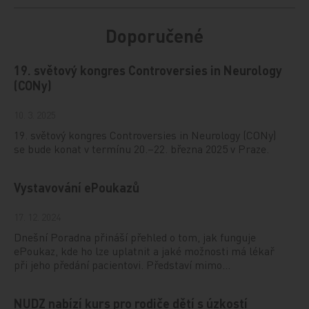
Doporučené
19. světový kongres Controversies in Neurology
(CONy)
10. 3. 2025
19. světový kongres Controversies in Neurology (CONy)
se bude konat v termínu 20.–22. března 2025 v Praze.
Vystavování ePoukazů
17. 12. 2024
Dnešní Poradna přináší přehled o tom, jak funguje
ePoukaz, kde ho lze uplatnit a jaké možnosti má lékař
při jeho předání pacientovi. Představí mimo…
NUDZ nabízí kurs pro rodiče dětí s úzkostí