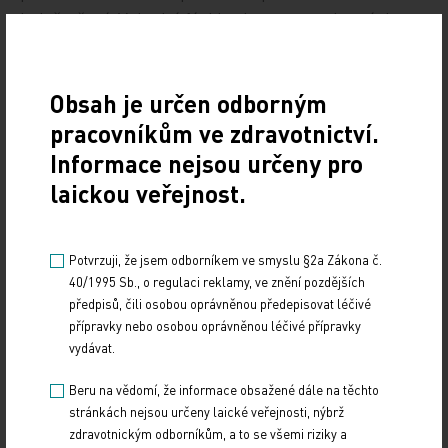
k došetření. V druhé fázi bychom ve spolupráci
s Ústavem zdravotnických informací a statistiky,
ČVUT a kanceláří zdravotní pojišťovny chtěli u pěti
Obsah je určen odborným
až šesti diagnóz sledovat časovou dostupnost péče.
pracovníkům ve zdravotnictví.
Doufáme, že v příštím vydání, za rok či dva,
budeme schopni pracovat s doporučenými
Informace nejsou určeny pro
časovými rámci, například pro první kontakt
laickou veřejnost.
s onkologickým centrem nebo stanovení diagnózy.
To však není cílem současné brožury. Ta si klade
Potvrzuji, že jsem odborníkem ve smyslu §2a Zákona č.
za cíl popsat aktuální stav a poskytnout kontakty,
40/1995 Sb., o regulaci reklamy, ve znění pozdějších
aby se neztrácel drahocenný čas. Nemusíme
předpisů, čili osobou oprávněnou předepisovat léčivé
ztrácet čas hledáním informací na webu, když je
přípravky nebo osobou oprávněnou léčivé přípravky
vydávat.
máme v této komplexní brožuře.
Beru na vědomí, že informace obsažené dále na těchto
Rozhovor a článek vznikl pro web
OnkoTV
v rámci
stránkách nejsou určeny laické veřejnosti, nýbrž
kongresového zpravodajství z 48. ročníku
zdravotnickým odborníkům, a to se všemi riziky a