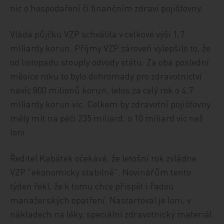
nic o hospodaření či finančním zdraví pojišťovny.
Vláda půjčku VZP schválila v celkové výši 1,7
miliardy korun. Příjmy VZP zároveň vylepšilo to, že
od listopadu stouply odvody státu. Za oba poslední
měsíce roku to bylo dohromady pro zdravotnictví
navíc 800 milionů korun, letos za celý rok o 4,7
miliardy korun víc. Celkem by zdravotní pojišťovny
měly mít na péči 235 miliard, o 10 miliard víc než
loni.
Ředitel Kabátek očekává, že letošní rok zvládne
VZP "ekonomicky stabilně". Novinářům tento
týden řekl, že k tomu chce přispět i řadou
manažerských opatření. Nastartoval je loni, v
nákladech na léky, speciální zdravotnický materiál