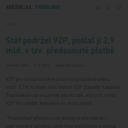
Přeskočit na obsah
Články
Stát podržel VZP, poslal jí 2,9
mld. v tzv. předsunuté platbě
2 minuty čtení
2. 3. 2014
Naďa Myslivcová
VZP je v listopadové a prosincové splátce státu
vrátí. ČTK to dnes řekl ředitel VZP Zdeněk Kabátek.
Transakce upravuje tok peněz tak, aby jich měla
VZP víc v době, kdy také víc musí platit.
"Poskytnutí předsunuté platby je standardní
operace pro udržení cash flow pojišťovny a nemá