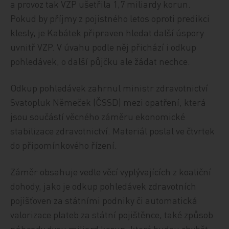
a provoz tak VZP ušetřila 1,7 miliardy korun.
Pokud by příjmy z pojistného letos oproti predikci
klesly, je Kabátek připraven hledat další úspory
uvnitř VZP. V úvahu podle něj přichází i odkup
pohledávek, o další půjčku ale žádat nechce.
Odkup pohledávek zahrnul ministr zdravotnictví
Svatopluk Němeček (ČSSD) mezi opatření, která
jsou součástí věcného záměru ekonomické
stabilizace zdravotnictví. Materiál poslal ve čtvrtek
do připomínkového řízení.
Záměr obsahuje vedle věcí vyplývajících z koaliční
dohody, jako je odkup pohledávek zdravotních
pojišťoven za státními podniky či automatická
valorizace plateb za státní pojištěnce, také způsob
náhrady dvou miliard korun, které budou chybět