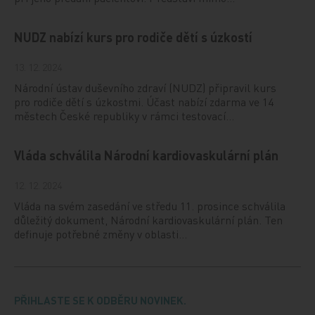
NUDZ nabízí kurs pro rodiče dětí s úzkostí
13. 12. 2024
Národní ústav duševního zdraví (NUDZ) připravil kurs
pro rodiče dětí s úzkostmi. Účast nabízí zdarma ve 14
městech České republiky v rámci testovací…
Vláda schválila Národní kardiovaskulární plán
12. 12. 2024
Vláda na svém zasedání ve středu 11. prosince schválila
důležitý dokument, Národní kardiovaskulární plán. Ten
definuje potřebné změny v oblasti…
PŘIHLASTE SE K ODBĚRU NOVINEK.