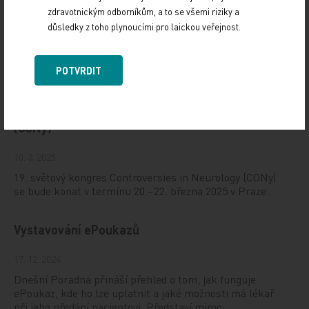
zdravotnickým odborníkům, a to se všemi riziky a
důsledky z toho plynoucími pro laickou veřejnost.
POTVRDIT
Doporučené
19. světový kongres Controversies in Neurology
(CONy)
10. 3. 2025
19. světový kongres Controversies in Neurology (CONy)
se bude konat v termínu 20.–22. března 2025 v Praze.
Vystavování ePoukazů
17. 12. 2024
Dnešní Poradna přináší přehled o tom, jak funguje
ePoukaz, kde ho lze uplatnit a jaké možnosti má lékař
při jeho předání pacientovi. Představí mimo…