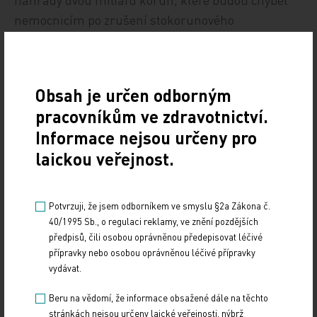
nemocnicím po zrušení stokorunového
hospitalizačního poplatku.
Naďa Myslivcová
Obsah je určen odborným
ČTK
pracovníkům ve zdravotnictví.
Informace nejsou určeny pro
Zdroj: ČTK
laickou veřejnost.
POLITIKA
Potvrzuji, že jsem odborníkem ve smyslu §2a Zákona č.
Sdílejte článek
40/1995 Sb., o regulaci reklamy, ve znění pozdějších
předpisů, čili osobou oprávněnou předepisovat léčivé
přípravky nebo osobou oprávněnou léčivé přípravky
vydávat.
Beru na vědomí, že informace obsažené dále na těchto
stránkách nejsou určeny laické veřejnosti, nýbrž