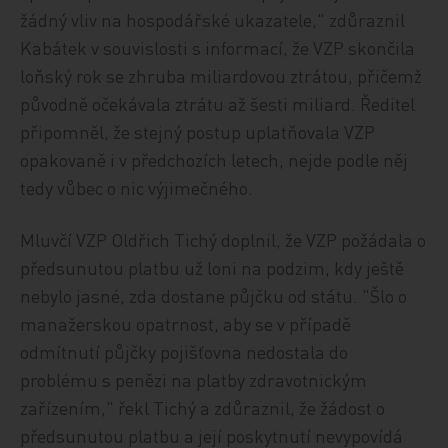
žádný vliv na hospodářské ukazatele," zdůraznil
Kabátek v souvislosti s informací, že VZP skončila
loňský rok se zhruba miliardovou ztrátou, přičemž
původně očekávala ztrátu až šesti miliard. Ředitel
připomněl, že stejný postup uplatňovala VZP
opakovaně i v předchozích letech, nejde podle něj
tedy vůbec o nic výjimečného.
Mluvčí VZP Oldřich Tichý doplnil, že VZP požádala o
předsunutou platbu už loni na podzim, kdy ještě
nebylo jasné, zda dostane půjčku od státu. "Šlo o
manažerskou opatrnost, aby se v případě
odmítnutí půjčky pojišťovna nedostala do
problému s penězi na platby zdravotnickým
zařízením," řekl Tichý a zdůraznil, že žádost o
předsunutou platbu a její poskytnutí nevypovídá