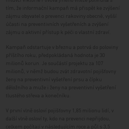
tím, že informační kampaň má přispět ke zvýšení
zájmu obyvatel o prevenci rakoviny obecně, vyšší
účasti na preventivních vyšetřeních a zvýšení
zájmu o aktivní přístup k péči o vlastní zdraví.
Kampaň odstartuje v březnu a potrvá do poloviny
příštího roku, předpokládaná hodnota je 30
milionů korun. Je součástí projektu za 107
milionů, v němž budou zvát zdravotní pojišťovny
ženy na preventivní vyšetření prsu a čípku
děložního a muže i ženy na preventivní vyšetření
tlustého střeva a konečníku.
V první vlně osloví pojišťovny 1,85 milionu lidí, v
další vlně osloví ty, kdo na prevenci nepřijdou,
celkem počítají v následujícím roce a půl s 3,5