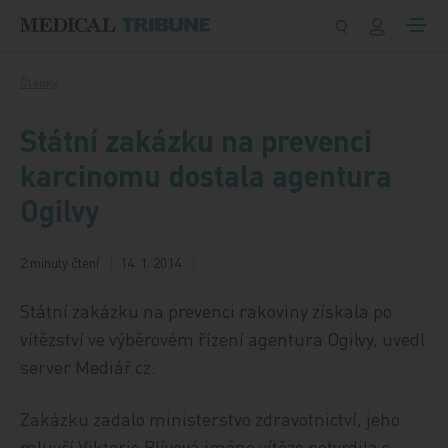
Přeskočit na obsah
Články
Státní zakázku na prevenci
karcinomu dostala agentura
Ogilvy
2 minuty čtení
14. 1. 2014
Státní zakázku na prevenci rakoviny získala po
vítězství ve výběrovém řízení agentura Ogilvy, uvedl
server Mediář.cz.
Zakázku zadalo ministerstvo zdravotnictví, jeho
mluvčí Viktorie Plívová jméno vítěze potvrdila s