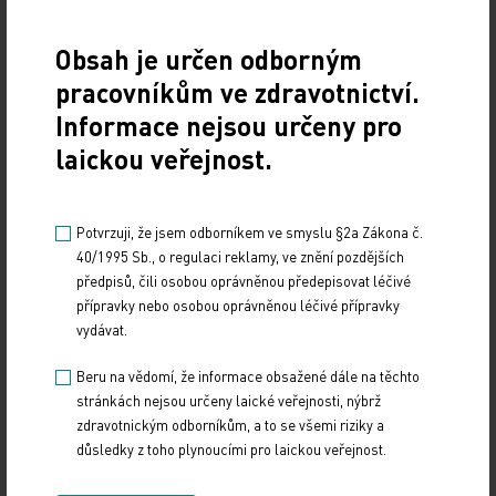
Obsah je určen odborným
Zdroj: ČTK
pracovníkům ve zdravotnictví.
Z REGIONŮ
Informace nejsou určeny pro
laickou veřejnost.
Sdílejte článek
Potvrzuji, že jsem odborníkem ve smyslu §2a Zákona č.
40/1995 Sb., o regulaci reklamy, ve znění pozdějších
předpisů, čili osobou oprávněnou předepisovat léčivé
přípravky nebo osobou oprávněnou léčivé přípravky
vydávat.
Beru na vědomí, že informace obsažené dále na těchto
stránkách nejsou určeny laické veřejnosti, nýbrž
zdravotnickým odborníkům, a to se všemi riziky a
Doporučené
důsledky z toho plynoucími pro laickou veřejnost.