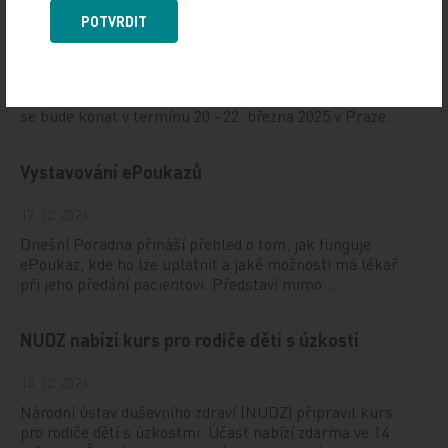
19. světový kongres Controversies in Neurology
(CONy)
POTVRDIT
10. 3. 2025
19. světový kongres Controversies in Neurology (CONy)
se bude konat v termínu 20.–22. března 2025 v Praze.
Vystavování ePoukazů
17. 12. 2024
Dnešní Poradna přináší přehled o tom, jak funguje
ePoukaz, kde ho lze uplatnit a jaké možnosti má lékař
při jeho předání pacientovi. Představí mimo…
NUDZ nabízí kurs pro rodiče dětí s úzkostí
13. 12. 2024
Národní ústav duševního zdraví (NUDZ) připravil kurs
pro rodiče dětí s úzkostmi. Účast nabízí zdarma ve 14