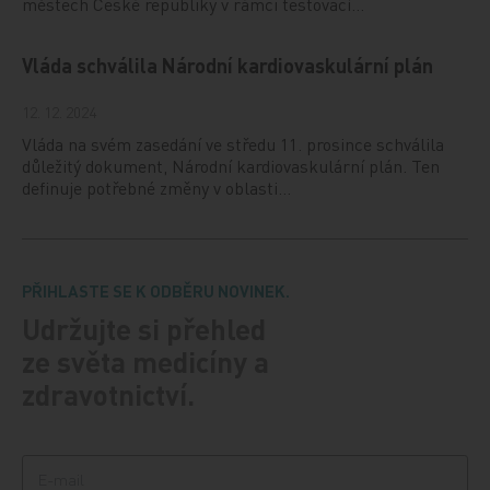
městech České republiky v rámci testovací…
Vláda schválila Národní kardiovaskulární plán
12. 12. 2024
Vláda na svém zasedání ve středu 11. prosince schválila
důležitý dokument, Národní kardiovaskulární plán. Ten
definuje potřebné změny v oblasti…
PŘIHLASTE SE K ODBĚRU NOVINEK.
Udržujte si přehled
ze světa medicíny a
zdravotnictví.