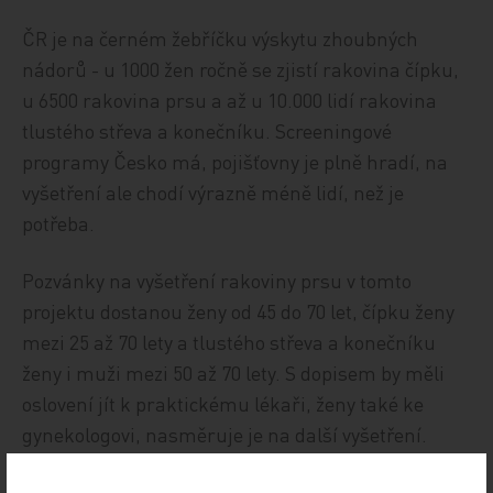
ČR je na černém žebříčku výskytu zhoubných
nádorů - u 1000 žen ročně se zjistí rakovina čípku,
u 6500 rakovina prsu a až u 10.000 lidí rakovina
tlustého střeva a konečníku. Screeningové
programy Česko má, pojišťovny je plně hradí, na
vyšetření ale chodí výrazně méně lidí, než je
potřeba.
Pozvánky na vyšetření rakoviny prsu v tomto
projektu dostanou ženy od 45 do 70 let, čípku ženy
mezi 25 až 70 lety a tlustého střeva a konečníku
ženy i muži mezi 50 až 70 lety. S dopisem by měli
oslovení jít k praktickému lékaři, ženy také ke
gynekologovi, nasměruje je na další vyšetření.
ČTK