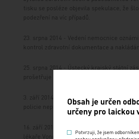
tisku se posléze objevila spekulace, že šl
podezření na víc případů.
23. srpna 2014 - Vedení nemocnice oznámilo,
kontrol zdravotní dokumentace a nakládání
25. srpna 2014 - Ústecký krajský státní zás
prošetřuje dalších 11 případů úmrtí v rum
3. září 2014 - Státní zástupce Jakovec řek
Obsah je určen odb
policie neprováděla eutanazii.
určeny pro laickou 
16. září 2014 - Vedení rumburské nemocni
Potvrzuji, že jsem odborníkem
lékaře Vondráčka pro nadržování a neozná
osobou oprávněnou předepisov