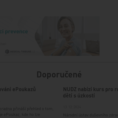
Doporučené
ování ePoukazů
NUDZ nabízí kurs pro r
dětí s úzkostí
4
13. 12. 2024
radna přináší přehled o tom,
je ePoukaz, kde ho lze
Národní ústav duševního zdra