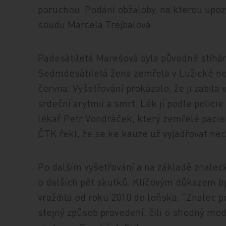
poruchou. Podání obžaloby, na kterou upozo
soudu Marcela Trejbalová.
Padesátiletá Marešová byla původně stíhána
Sedmdesátiletá žena zemřela v Lužické ne
června. Vyšetřování prokázalo, že ji zabila
srdeční arytmii a smrt. Lék jí podle polici
lékař Petr Vondráček, který zemřelé paci
ČTK řekl, že se ke kauze už vyjadřovat ne
Po dalším vyšetřování a na základě znaleck
o dalších pět skutků. Klíčovým důkazem by
vraždila od roku 2010 do loňska. "Znalec po
stejný způsob provedení, čili o shodný mod