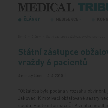
Přeskočit na obsah
ČLÁNKY
MEDISEKCE
KON
Domů
Články
Státní zástupce obžaloval bývalou sestru z…
Státní zástupce obžalo
vraždy 6 pacientů
4 minuty čtení
4. 4. 2015
"Obžaloba byla podána v rozsahu obvinění,
Jakovec. K motivaci obžalované sestry necht
soudu. Podle informací ČTK znalci neodhali