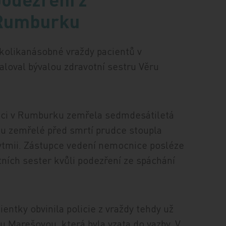
 Rumburku
ěkolikanásobné vraždy pacientů v
loval bývalou zdravotní sestru Věru
nici v Rumburku zemřela sedmdesátiletá
e u zemřelé před smrtí prudce stoupla
arytmii. Zástupce vedení nemocnice posléze
tních sester kvůli podezření ze spáchání
ientky obvinila policie z vraždy tehdy už
u Marešovou, která byla vzata do vazby. V