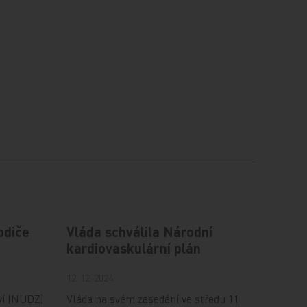
odiče
Vláda schválila Národní
kardiovaskulární plán
12. 12. 2024
ví (NUDZ)
Vláda na svém zasedání ve středu 11.