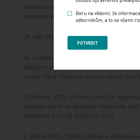
manipuloval s důkazy a znehodnotil je. Vo
Beru na vědomí, že informace
managementu nemocnice označil za účelo
odborníkům, a to se všemi riz
29. září 2014 - Obviněná byla propuštěna z 
POTVRDIT
26. listopadu 2014 - Policie obvinila Mareš
zástupce podal návrh na vzetí ženy do vazb
mohla utéct. Ústecký okresní soud ji poté 
13. března 2015 - Policie ukončila vyšetřo
zástupci návrh na obžalobu Marešové, kter
Marešové hrozí až doživotní trest.
3. dubna 2015 - Státní zástupce obžaloval 