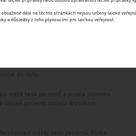
ndráček jakékoli pochybení odmítl a kroky
 obsažené dále na těchto stránkách nejsou určeny laické veřejn
vé.
iky a důsledky z toho plynoucími pro laickou veřejnost.
vazby.
ovou z vražd dalších pěti pacientů. Státní
y, protože se obával toho, že by obviněná
poslal do vazby.
vání vražd šesti pacientů a podala státnímu
á údajně pacienty zabíjela draslíkem.
Marešovou z vraždy šesti pacientů. Podle