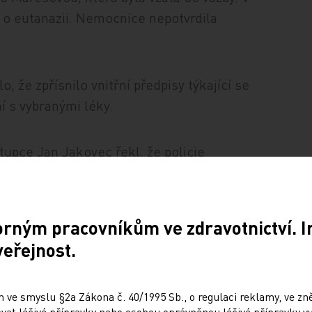
o o eutanazii. Nemocnice nepotvrdila
 že zpřísnilo vnitřní předpisy týkající se
 s vybranými léky.
tupce Jan Jakovec řekl, že policie
burské nemocnici.
l Mladé frontě Dnes, že obviněná podle
orným pracovníkům ve zdravotnictví. 
veřejnost.
ce oznámilo, že podá trestní oznámení na
 ve smyslu §2a Zákona č. 40/1995 Sb., o regulaci reklamy, ve zněn
mení trestného činu. Lékař údajně
at léčivé přípravky nebo osobou oprávněnou léčivé přípravky vy