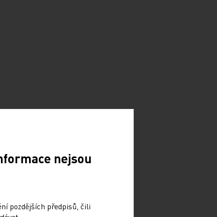
Informace nejsou
í pozdějších předpisů, čili
dávat.