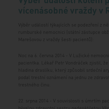
vícenásobné vraždy v
Výběr událostí týkajících se podezření z n
rumburské nemocnici (státní zástupce obža
Marešovou z vraždy šesti pacientů):
Noc na 6. června 2014 - V Lužické nemoc
pacientka. Lékař Petr Vondráček zjistil, ž
hladina draslíku, který způsobil srdeční 
podal trestní oznámení na jednu ze zdravo
trestného činu.
22. srpna 2014 - V souvislosti s úmrtím pac
bývalou zdravotní sestru padesátiletou Věr