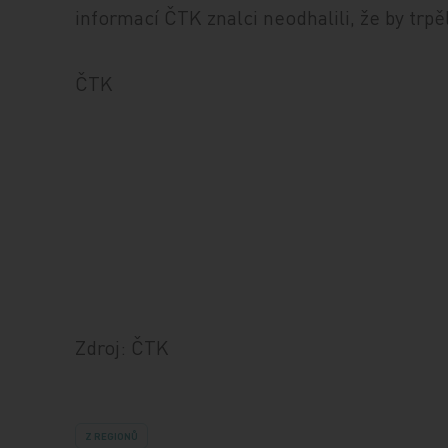
informací ČTK znalci neodhalili, že by trp
ČTK
Zdroj: ČTK
Z REGIONŮ