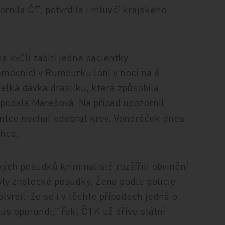
rnila ČT, potvrdila i mluvčí krajského
 kvůli zabití jedné pacientky.
mocnici v Rumburku loni v noci na 6.
 velká dávka draslíku, která způsobila
e podala Marešová. Na případ upozornil
entce nechal odebrat krev. Vondráček dnes
chce.
ých posudků kriminalisté rozšířili obvinění
ly znalecké posudky. Žena podle policie
tvrdil, že se i v těchto případech jedná o
us operandi," řekl ČTK už dříve státní