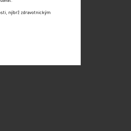
osti, nýbrž zdravotnickým