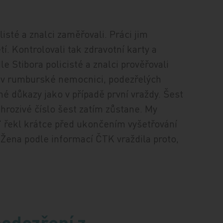
isté a znalci zaměřovali. Práci jim
tí. Kontrolovali tak zdravotní karty a
 Stibora policisté a znalci prověřovali
e v rumburské nemocnici, podezřelých
jné důkazy jako v případě první vraždy. Šest
 hrozivé číslo šest zatím zůstane. My
" řekl krátce před ukončením vyšetřování
 Žena podle informací ČTK vraždila proto,
podezření z