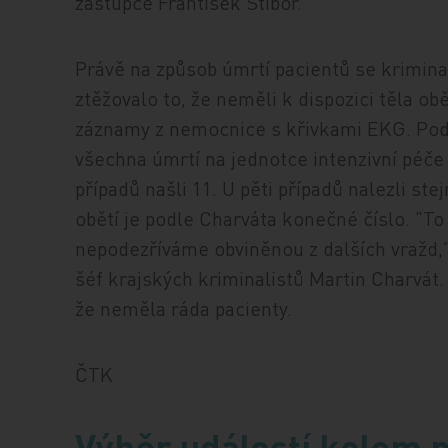
zástupce František Stibor.
Právě na způsob úmrtí pacientů se kriminal
ztěžovalo to, že neměli k dispozici těla obě
záznamy z nemocnice s křivkami EKG. Podle
všechna úmrtí na jednotce intenzivní péč
případů našli 11. U pěti případů nalezli ste
obětí je podle Charváta konečné číslo. "To
nepodezříváme obviněnou z dalších vražd,
šéf krajských kriminalistů Martin Charvát.
že neměla ráda pacienty.
ČTK
Výběr událostí kolem 