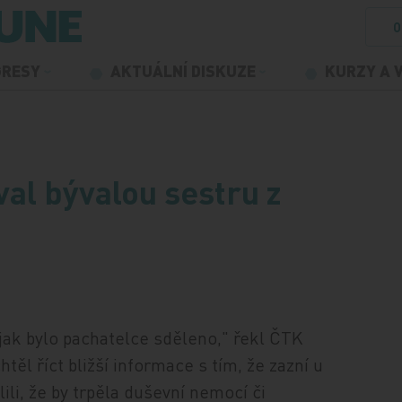
O
GRESY
AKTUÁLNÍ DISKUZE
KURZY A 
val bývalou sestru z
 jak bylo pachatelce sděleno," řekl ČTK
ěl říct bližší informace s tím, že zazní u
li, že by trpěla duševní nemocí či