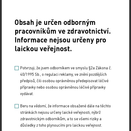
19. světový kongres Controversies in Neurology
(CONy)
Obsah je určen odborným
pracovníkům ve zdravotnictví.
10. 3. 2025
Informace nejsou určeny pro
19. světový kongres Controversies in Neurology (CONy)
se bude konat v termínu 20.–22. března 2025 v Praze.
laickou veřejnost.
Vystavování ePoukazů
Potvrzuji, že jsem odborníkem ve smyslu §2a Zákona č.
40/1995 Sb., o regulaci reklamy, ve znění pozdějších
17. 12. 2024
předpisů, čili osobou oprávněnou předepisovat léčivé
Dnešní Poradna přináší přehled o tom, jak funguje
přípravky nebo osobou oprávněnou léčivé přípravky
ePoukaz, kde ho lze uplatnit a jaké možnosti má lékař
vydávat.
při jeho předání pacientovi. Představí mimo…
Beru na vědomí, že informace obsažené dále na těchto
NUDZ nabízí kurs pro rodiče dětí s úzkostí
stránkách nejsou určeny laické veřejnosti, nýbrž
zdravotnickým odborníkům, a to se všemi riziky a
13. 12. 2024
důsledky z toho plynoucími pro laickou veřejnost.