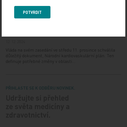
Národní ústav duševního zdraví (NUDZ) připravil kurs
pro rodiče dětí s úzkostmi. Účast nabízí zdarma ve 14
POTVRDIT
městech České republiky v rámci testovací…
Vláda schválila Národní kardiovaskulární plán
12. 12. 2024
Vláda na svém zasedání ve středu 11. prosince schválila
důležitý dokument, Národní kardiovaskulární plán. Ten
definuje potřebné změny v oblasti…
PŘIHLASTE SE K ODBĚRU NOVINEK.
Udržujte si přehled
ze světa medicíny a
zdravotnictví.