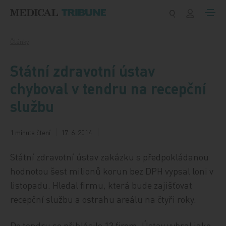
Přeskočit na obsah
Články
Státní zdravotní ústav
chyboval v tendru na recepční
službu
1 minuta čtení
17. 6. 2014
Státní zdravotní ústav zakázku s předpokládanou
hodnotou šest milionů korun bez DPH vypsal loni v
listopadu. Hledal firmu, která bude zajišťovat
recepční službu a ostrahu areálu na čtyři roky.
Do tendru se přihlásilo 13 firem. Ústav vybral jako