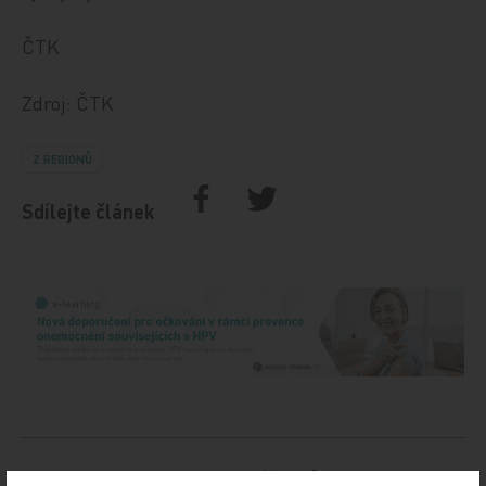
ČTK
Zdroj: ČTK
Z REGIONŮ
Sdílejte článek
Doporučené