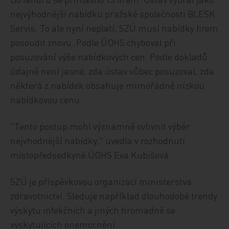
nejvýhodnější nabídku pražské společnosti BLESK
Servis. To ale nyní neplatí, SZÚ musí nabídky firem
posoudit znovu. Podle ÚOHS chyboval při
posuzování výše nabídkových cen. Podle dokladů
údajně není jasné, zda ústav vůbec posuzoval, zda
některá z nabídek obsahuje mimořádně nízkou
nabídkovou cenu.
"Tento postup mohl významně ovlivnit výběr
nejvhodnější nabídky," uvedla v rozhodnutí
místopředsedkyně ÚOHS Eva Kubišová.
SZÚ je příspěvkovou organizací ministerstva
zdravotnictví. Sleduje například dlouhodobé trendy
výskytu infekčních a jiných hromadně se
vyskytujících onemocnění.