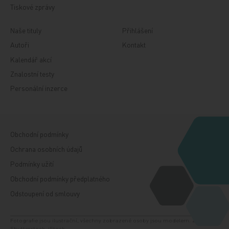
Tiskové zprávy
Naše tituly
Přihlášení
Autoři
Kontakt
Kalendář akcí
Znalostní testy
Personální inzerce
Obchodní podmínky
Ochrana osobních údajů
Podmínky užití
Obchodní podmínky předplatného
Odstoupení od smlouvy
Fotografie jsou ilustrační, všechny zobrazené osoby jsou modelem. Zdroj:
Shutterstock, iStock.