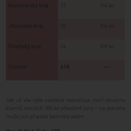
Karlovarský kraj
11
104 let
Jihočeský kraj
32
104 let
Plzeňský kraj
24
109 let
Celkem
618
---
Jak už vše výše uvedené naznačuje, tvoří skupinu
klientů starších 100 let převážně ženy – na jednoho
muže jich připadá bezmála sedm.