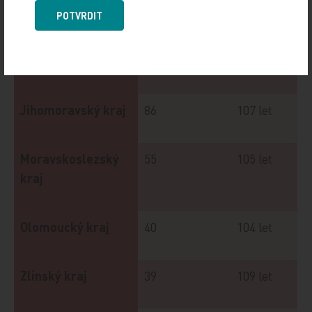
Pardubický kraj
29
106 let
POTVRDIT
Kraj Vysočina
31
104 let
Jihomoravský kraj
86
107 let
Moravskoslezský
55
105 let
kraj
Olomoucký kraj
40
104 let
Zlínský kraj
39
109 let