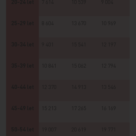
20-24 let
7 614
10 539
9 004
25-29 let
8 604
13 670
10 969
30-34 let
9 401
15 541
12 197
35-39 let
10 841
15 062
12 794
40-44 let
12 370
14 913
13 546
45-49 let
15 213
17 265
16 169
50-54 let
19 007
20 619
19 771