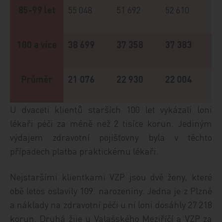
85-99 let
55 048
51 692
52 610
100 a více
38 699
37 358
37 383
Průměr
21 076
22 930
22 004
U dvaceti klientů starších 100 let vykázali loni
lékaři péči za méně než 2 tisíce korun. Jediným
výdajem zdravotní pojišťovny byla v těchto
případech platba praktickému lékaři.
Nejstaršími klientkami VZP jsou dvě ženy, které
obě letos oslavily 109. narozeniny. Jedna je z Plzně
a náklady na zdravotní péči u ní loni dosáhly 27 218
korun. Druhá žije u Valašského Meziříčí a VZP za