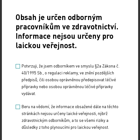
100+
Obsah je určen odborným
pracovníkům ve zdravotnictví.
Praha
106
105 let
Informace nejsou určeny pro
laickou veřejnost.
Středočeský kraj
64
103 let
Potvrzuji, že jsem odborníkem ve smyslu §2a Zákona č.
Ústecký kraj
37
104 let
40/1995 Sb., o regulaci reklamy, ve znění pozdějších
předpisů, čili osobou oprávněnou předepisovat léčivé
přípravky nebo osobou oprávněnou léčivé přípravky
Liberecký kraj
32
104 let
vydávat.
Beru na vědomí, že informace obsažené dále na těchto
stránkách nejsou určeny laické veřejnosti, nýbrž
Královéhradecký
32
105 let
zdravotnickým odborníkům, a to se všemi riziky a
kraj
důsledky z toho plynoucími pro laickou veřejnost.