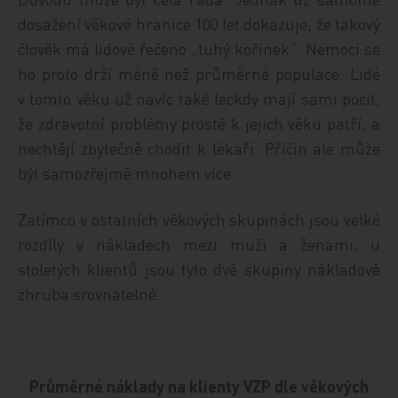
dosažení věkové hranice 100 let dokazuje, že takový
člověk má lidově řečeno „tuhý kořínek“. Nemoci se
ho proto drží méně než průměrné populace. Lidé
v tomto věku už navíc také leckdy mají sami pocit,
že zdravotní problémy prostě k jejich věku patří, a
nechtějí zbytečně chodit k lékaři. Příčin ale může
být samozřejmě mnohem více.
Zatímco v ostatních věkových skupinách jsou velké
rozdíly v nákladech mezi muži a ženami, u
stoletých klientů jsou tyto dvě skupiny nákladově
zhruba srovnatelné.
Průměrné náklady na klienty VZP dle věkových