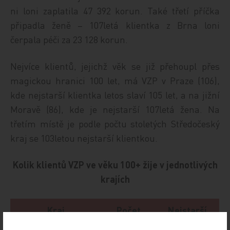
ni loni zaplatila 47 392 korun. Také třetí příčka
připadla ženě – 107letá klientka z Brna loni
čerpala péči za 23 128 korun.
Nejvíce klientů, jejichž věk se již přehoupl přes
magickou hranici 100 let, má VZP v Praze (106),
kde nejstarší klientka letos slaví 105 let, a na jižní
Moravě (86), kde je nejstarší 107letá žena. Na
třetím místě je podle počtu stoletých Středočeský
kraj se 103letou nejstarší klientkou.
Kolik klientů VZP ve věku 100+ žije v jednotlivých
krajích
Kraj
Počet
Nejstarší
klientů
klient