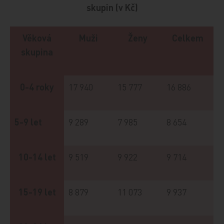
skupin (v Kč)
Věková
Muži
Ženy
Celkem
skupina
0-4 roky
17 940
15 777
16 886
5-9 let
9 289
7 985
8 654
10-14 let
9 519
9 922
9 714
15-19 let
8 879
11 073
9 937