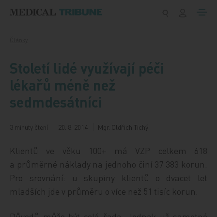
Přeskočit na obsah
Články
Století lidé využívají péči
lékařů méně než
sedmdesátníci
3 minuty čtení
20. 8. 2014
Mgr. Oldřich Tichý
Klientů ve věku 100+ má VZP celkem 618
a průměrné náklady na jednoho činí 37 383 korun.
Pro srovnání: u skupiny klientů o dvacet let
mladších jde v průměru o více než 51 tisíc korun.
Důvodů může být celá řada. Jednak už samotné