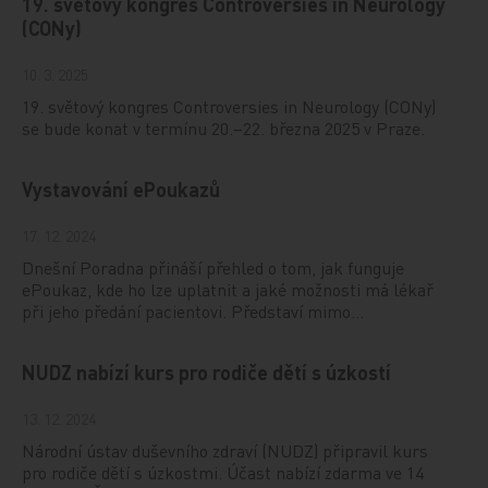
19. světový kongres Controversies in Neurology
(CONy)
10. 3. 2025
19. světový kongres Controversies in Neurology (CONy)
se bude konat v termínu 20.–22. března 2025 v Praze.
Vystavování ePoukazů
17. 12. 2024
Dnešní Poradna přináší přehled o tom, jak funguje
ePoukaz, kde ho lze uplatnit a jaké možnosti má lékař
při jeho předání pacientovi. Představí mimo…
NUDZ nabízí kurs pro rodiče dětí s úzkostí
13. 12. 2024
Národní ústav duševního zdraví (NUDZ) připravil kurs
pro rodiče dětí s úzkostmi. Účast nabízí zdarma ve 14