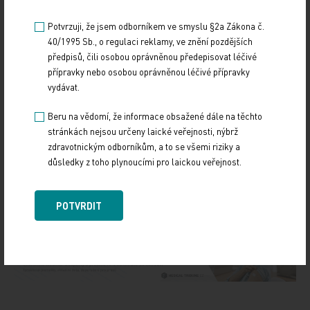
Potvrzuji, že jsem odborníkem ve smyslu §2a Zákona č.
40/1995 Sb., o regulaci reklamy, ve znění pozdějších
předpisů, čili osobou oprávněnou předepisovat léčivé
přípravky nebo osobou oprávněnou léčivé přípravky
vydávat.
Zdroj: ČTK
Beru na vědomí, že informace obsažené dále na těchto
stránkách nejsou určeny laické veřejnosti, nýbrž
POLITIKA
zdravotnickým odborníkům, a to se všemi riziky a
důsledky z toho plynoucími pro laickou veřejnost.
Sdílejte článek
POTVRDIT