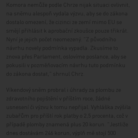
Komora nemůže podle Chrze nijak situaci ovlivnit,
na sněmu alespoň vydala výzvu, aby se do zákona
dostalo omezení, že cizinci ze zemí mimo EU se
smějí přihlásit k aprobační zkoušce pouze třikrát.
Nyní je jejich počet neomezený. "Z původního
návrhu novely podmínka vypadla. Zkusíme to
znova přes Parlament, oslovíme poslance, aby se
pokusili v pozměňovacím návrhu tuto podmínku
do zákona dostat," shrnul Chrz.
Víkendový sněm probral i úhrady za plombu ze
zdravotního pojištění v příštím roce, žádné
usnesení či výzvu k tomu nepřijal. Vyhláška zvýšila
zubařům pro příští rok platby o 2,5 procenta, což v
případě plomby znamená plus 20 korun. "Jestliže
dnes dostávám 246 korun, výplň mě stojí 500