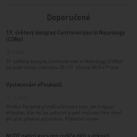
Doporučené
19. světový kongres Controversies in Neurology
(CONy)
10. 3. 2025
19. světový kongres Controversies in Neurology (CONy)
se bude konat v termínu 20.–22. března 2025 v Praze.
Vystavování ePoukazů
17. 12. 2024
Dnešní Poradna přináší přehled o tom, jak funguje
ePoukaz, kde ho lze uplatnit a jaké možnosti má lékař
při jeho předání pacientovi. Představí mimo…
NUDZ nabízí kurs pro rodiče dětí s úzkostí