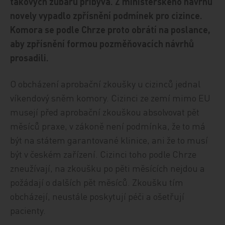
takových zubařů přibývá. Z ministerského návrhu
novely vypadlo zpřísnění podmínek pro cizince.
Komora se podle Chrze proto obrátí na poslance,
aby zpřísnění formou pozměňovacích návrhů
prosadili.
O obcházení aprobační zkoušky u cizinců jednal
víkendový sněm komory. Cizinci ze zemí mimo EU
musejí před aprobační zkouškou absolvovat pět
měsíců praxe, v zákoně není podmínka, že to má
být na státem garantované klinice, ani že to musí
být v českém zařízení. Cizinci toho podle Chrze
zneužívají, na zkoušku po pěti měsících nejdou a
požádají o dalších pět měsíců. Zkoušku tím
obcházejí, neustále poskytují péči a ošetřují
pacienty.