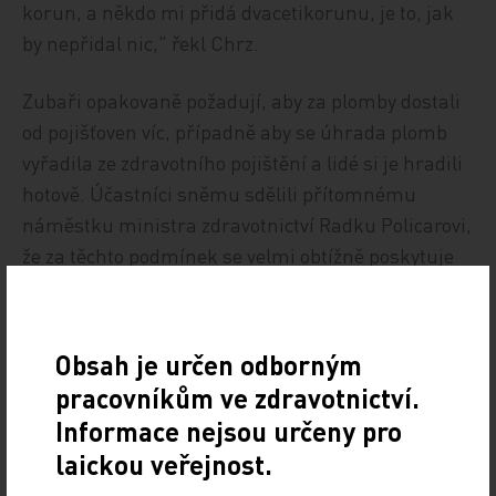
korun, a někdo mi přidá dvacetikorunu, je to, jak
by nepřidal nic," řekl Chrz.
Zubaři opakovaně požadují, aby za plomby dostali
od pojišťoven víc, případně aby se úhrada plomb
vyřadila ze zdravotního pojištění a lidé si je hradili
hotově. Účastníci sněmu sdělili přítomnému
náměstku ministra zdravotnictví Radku Policarovi,
že za těchto podmínek se velmi obtížně poskytuje
kvalitní stomatologická péče. Náměstek jim slíbil,
že na ministerstvu bude o varování informovat. "To
je asi tak všechno, čeho jsme dosáhli," shrnul
Obsah je určen odborným
Chrz.
pracovníkům ve zdravotnictví.
Informace nejsou určeny pro
ČTK
laickou veřejnost.