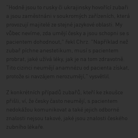
"Hodně jsou to rusky či ukrajinsky hovořící zubaři
a jsou zaměstnáni v soukromých zařízeních, která
provozují majitelé ze stejné jazykové oblasti. My
vůbec nevíme, zda umějí česky a jsou schopni se s
pacientem dohodnout," řekl Chrz. "Například než
zubař píchne anestetikum, musí s pacientem
probrat, jaké užívá léky, jak je na tom zdravotně.
Tito cizinci neumějí anamnézu od pacienta získat,
protože si navzájem nerozumějí," vysvětlil.
Z konkrétních případů zubařů, kteří ke zkoušce
přišli, ví, že česky často neumějí, s pacientem
nedokážou komunikovat a také jejich odborné
znalosti nejsou takové, jaké jsou znalosti českého
zubního lékaře.