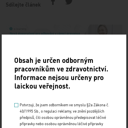
Sdílejte článek
Obsah je určen odborným
pracovníkům ve zdravotnictví.
Doporučené
Informace nejsou určeny pro
laickou veřejnost.
19. světový kongres Controversies in Neurology
(CONy)
Potvrzuji, že jsem odborníkem ve smyslu §2a Zákona č.
10. 3. 2025
40/1995 Sb., o regulaci reklamy, ve znění pozdějších
19. světový kongres Controversies in Neurology (CONy)
předpisů, čili osobou oprávněnou předepisovat léčivé
se bude konat v termínu 20.–22. března 2025 v Praze.
přípravky nebo osobou oprávněnou léčivé přípravky