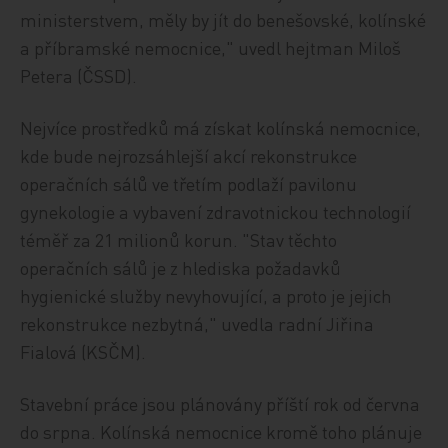
ministerstvem, měly by jít do benešovské, kolínské
a příbramské nemocnice," uvedl hejtman Miloš
Petera (ČSSD).
Nejvíce prostředků má získat kolínská nemocnice,
kde bude nejrozsáhlejší akcí rekonstrukce
operačních sálů ve třetím podlaží pavilonu
gynekologie a vybavení zdravotnickou technologií
téměř za 21 milionů korun. "Stav těchto
operačních sálů je z hlediska požadavků
hygienické služby nevyhovující, a proto je jejich
rekonstrukce nezbytná," uvedla radní Jiřina
Fialová (KSČM).
Stavební práce jsou plánovány příští rok od června
do srpna. Kolínská nemocnice kromě toho plánuje