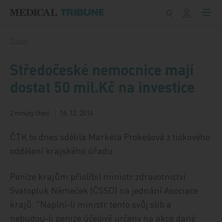
Přeskočit na obsah
Články
Středočeské nemocnice mají
dostat 50 mil.Kč na investice
2 minuty čtení
16. 12. 2014
ČTK to dnes sdělila Markéta Prokešová z tiskového
oddělení krajského úřadu.
Peníze krajům přislíbil ministr zdravotnictví
Svatopluk Němeček (ČSSD) na jednání Asociace
krajů. "Naplní-li ministr tento svůj slib a
nebudou-li peníze účelově určeny na akce dané