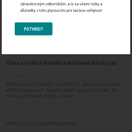
zdravotnickým odborníkům, a to se všemi riziky a
důsledky z toho plynoucími pro laickou veřejnost.
NUDZ nabízí kurs pro rodiče dětí s úzkostí
13. 12. 2024
POTVRDIT
Národní ústav duševního zdraví (NUDZ) připravil kurs
pro rodiče dětí s úzkostmi. Účast nabízí zdarma ve 14
městech České republiky v rámci testovací…
Vláda schválila Národní kardiovaskulární plán
12. 12. 2024
Vláda na svém zasedání ve středu 11. prosince schválila
důležitý dokument, Národní kardiovaskulární plán. Ten
definuje potřebné změny v oblasti…
PŘIHLASTE SE K ODBĚRU NOVINEK.