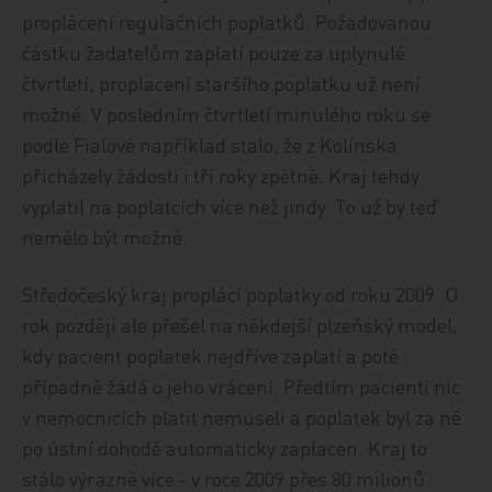
proplácení regulačních poplatků. Požadovanou
částku žadatelům zaplatí pouze za uplynulé
čtvrtletí, proplacení staršího poplatku už není
možné. V posledním čtvrtletí minulého roku se
podle Fialové například stalo, že z Kolínska
přicházely žádosti i tři roky zpětně. Kraj tehdy
vyplatil na poplatcích více než jindy. To už by teď
nemělo být možné.
Středočeský kraj proplácí poplatky od roku 2009. O
rok později ale přešel na někdejší plzeňský model,
kdy pacient poplatek nejdříve zaplatí a poté
případně žádá o jeho vrácení. Předtím pacienti nic
v nemocnicích platit nemuseli a poplatek byl za ně
po ústní dohodě automaticky zaplacen. Kraj to
stálo výrazně více - v roce 2009 přes 80 milionů