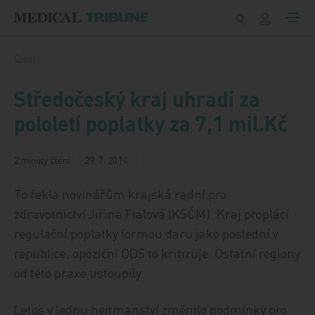
Přeskočit na obsah
Články
Středočeský kraj uhradí za
pololetí poplatky za 7,1 mil.Kč
2 minuty čtení
29. 7. 2014
To řekla novinářům krajská radní pro
zdravotnictví Jiřina Fialová (KSČM). Kraj proplácí
regulační poplatky formou daru jako poslední v
republice, opoziční ODS to kritizuje. Ostatní regiony
od této praxe ustoupily.
Letos v lednu hejtmanství změnilo podmínky pro