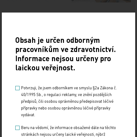
Doporučené
Obsah je určen odborným
19. světový kongres Controversies in Neurology
pracovníkům ve zdravotnictví.
(CONy)
Informace nejsou určeny pro
laickou veřejnost.
10. 3. 2025
19. světový kongres Controversies in Neurology (CONy)
se bude konat v termínu 20.–22. března 2025 v Praze.
Potvrzuji, že jsem odborníkem ve smyslu §2a Zákona č.
40/1995 Sb., o regulaci reklamy, ve znění pozdějších
Vystavování ePoukazů
předpisů, čili osobou oprávněnou předepisovat léčivé
přípravky nebo osobou oprávněnou léčivé přípravky
17. 12. 2024
vydávat.
Dnešní Poradna přináší přehled o tom, jak funguje
ePoukaz, kde ho lze uplatnit a jaké možnosti má lékař
Beru na vědomí, že informace obsažené dále na těchto
při jeho předání pacientovi. Představí mimo…
stránkách nejsou určeny laické veřejnosti, nýbrž