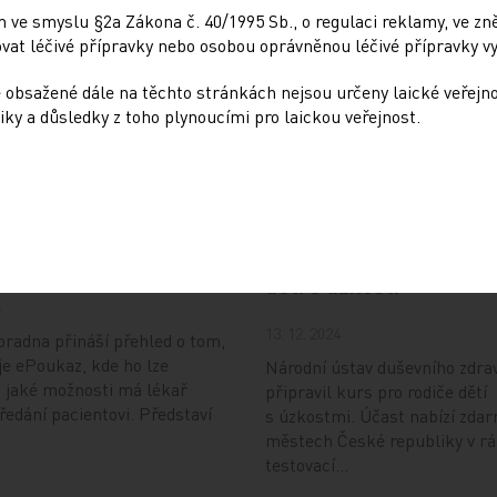
 ve smyslu §2a Zákona č. 40/1995 Sb., o regulaci reklamy, ve zněn
at léčivé přípravky nebo osobou oprávněnou léčivé přípravky vy
 obsažené dále na těchto stránkách nejsou určeny laické veřejn
iky a důsledky z toho plynoucími pro laickou veřejnost.
Doporučené
ování ePoukazů
NUDZ nabízí kurs pro r
dětí s úzkostí
4
13. 12. 2024
radna přináší přehled o tom,
je ePoukaz, kde ho lze
Národní ústav duševního zdra
a jaké možnosti má lékař
připravil kurs pro rodiče dětí
předání pacientovi. Představí
s úzkostmi. Účast nabízí zdar
městech České republiky v r
testovací…