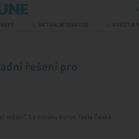
O
GRESY
AKTUÁLNÍ DISKUZE
KURZY A 
adní řešení pro
st měsíců 3,6 milionu korun, řekla České