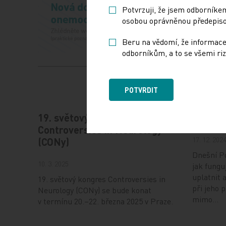
Potvrzuji, že jsem odborníkem
osobou oprávněnou předepisov
Beru na vědomí, že informace
odborníkům, a to se všemi riz
POTVRDIT
19. světový kongres
Vystav
Controversies in Neurology
17. 12. 202
(CONy)
Dnešní Po
10. 3. 2025
jak fungu
uplatnit 
19. světový kongres Controversies in
při jeho 
Neurology (CONy) se bude konat
mimo…
v termínu 20.–22. března 2025 v Praze.