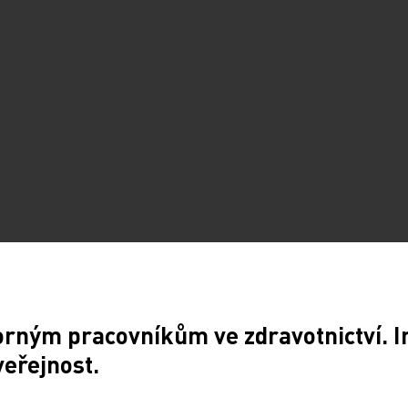
Sdílejte článek
orným pracovníkům ve zdravotnictví. 
veřejnost.