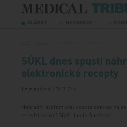
Přeskočit na obsah
ČLÁNKY
MEDISEKCE
KON
Domů
Články
SÚKL dnes spustí náhradní řešení pro…
SÚKL dnes spustí náhr
elektronické recepty
1 minuta čtení
31. 3. 2016
Náhradní systém stál včetně servisu na še
televizi mluvčí SÚKL Lucie Šustková.