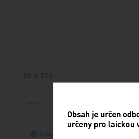
Zdroj: ČTK
Z REGIONŮ
Obsah je určen odb
určeny pro laickou 