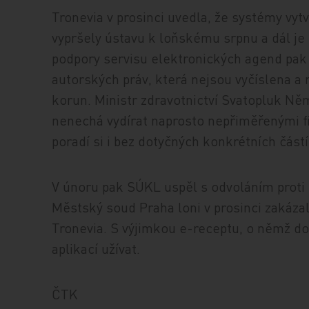
Tronevia v prosinci uvedla, že systémy vyt
vypršely ústavu k loňskému srpnu a dál je
podpory servisu elektronických agend pa
autorských práv, která nejsou vyčíslena a
korun. Ministr zdravotnictví Svatopluk Něm
nenechá vydírat naprosto nepřiměřenými 
poradí si i bez dotyčných konkrétních část
V únoru pak SÚKL uspěl s odvoláním prot
Městský soud Praha loni v prosinci zakázal
Tronevia. S výjimkou e-receptu, o němž d
aplikací užívat.
ČTK