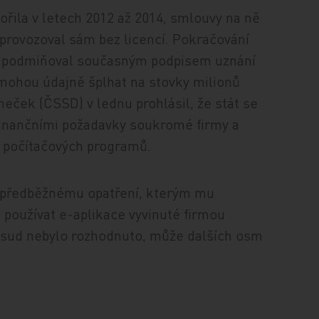
vořila v letech 2012 až 2014, smlouvy na ně
 provozoval sám bez licencí. Pokračování
k podmiňoval současným podpisem uznání
 mohou údajně šplhat na stovky milionů
eček (ČSSD) v lednu prohlásil, že stát se
finančními požadavky soukromé firmy a
í počítačových programů.
i předběžnému opatření, kterým mu
 používat e-aplikace vyvinuté firmou
osud nebylo rozhodnuto, může dalších osm