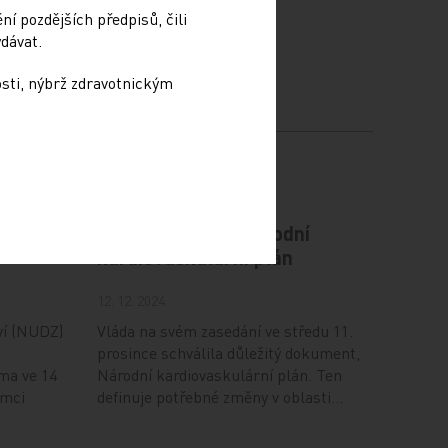
í pozdějších předpisů, čili
dávat.
osti, nýbrž zdravotnickým
odiče
Vláda schválila Národní
kardiovaskulární plán
12. 12. 2024
ví (NUDZ)
Vláda na svém zasedání ve středu 11.
prosince schválila důležitý dokument,
ma ve 14
Národní kardiovaskulární plán. Ten
ámci
definuje potřebné změny v oblasti…