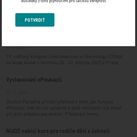
důsledky z toho plynoucími pro laickou veřejnost.
Doporučené
POTVRDIT
19. světový kongres Controversies in Neurology
(CONy)
10. 3. 2025
19. světový kongres Controversies in Neurology (CONy)
se bude konat v termínu 20.–22. března 2025 v Praze.
Vystavování ePoukazů
17. 12. 2024
Dnešní Poradna přináší přehled o tom, jak funguje
ePoukaz, kde ho lze uplatnit a jaké možnosti má lékař
při jeho předání pacientovi. Představí mimo…
NUDZ nabízí kurs pro rodiče dětí s úzkostí