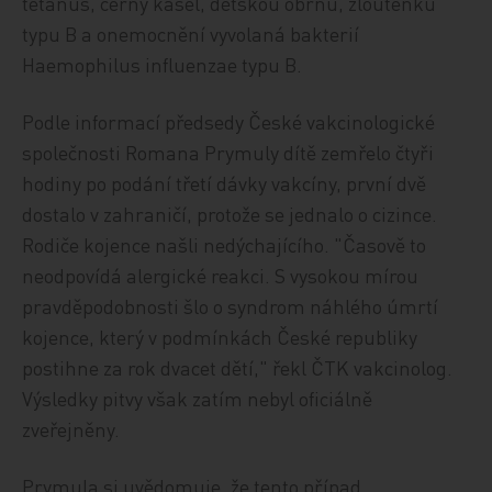
tetanus, černý kašel, dětskou obrnu, žloutenku
typu B a onemocnění vyvolaná bakterií
Haemophilus influenzae typu B.
Podle informací předsedy České vakcinologické
společnosti Romana Prymuly dítě zemřelo čtyři
hodiny po podání třetí dávky vakcíny, první dvě
dostalo v zahraničí, protože se jednalo o cizince.
Rodiče kojence našli nedýchajícího. "Časově to
neodpovídá alergické reakci. S vysokou mírou
pravděpodobnosti šlo o syndrom náhlého úmrtí
kojence, který v podmínkách České republiky
postihne za rok dvacet dětí," řekl ČTK vakcinolog.
Výsledky pitvy však zatím nebyl oficiálně
zveřejněny.
Prymula si uvědomuje, že tento případ