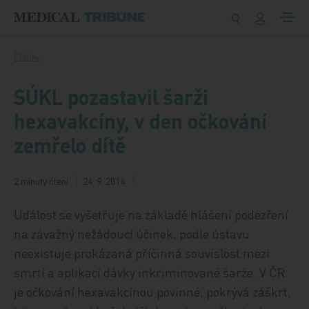
Přeskočit na obsah
Články
SÚKL pozastavil šarži
hexavakcíny, v den očkování
zemřelo dítě
2 minuty čtení
24. 9. 2014
Událost se vyšetřuje na základě hlášení podezření
na závažný nežádoucí účinek, podle ústavu
neexistuje prokázaná příčinná souvislost mezi
smrtí a aplikací dávky inkriminované šarže. V ČR
je očkování hexavakcínou povinné, pokrývá záškrt,