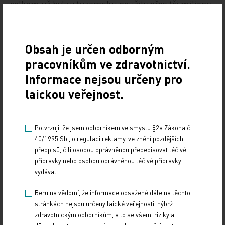
celkem už byly v tuzemsku použity přes tři miliony
dávek.
ČTK
Obsah je určen odborným
pracovníkům ve zdravotnictví.
Zdroj: ČTK
Informace nejsou určeny pro
laickou veřejnost.
Z REGIONŮ
Sdílejte článek
Potvrzuji, že jsem odborníkem ve smyslu §2a Zákona č.
40/1995 Sb., o regulaci reklamy, ve znění pozdějších
předpisů, čili osobou oprávněnou předepisovat léčivé
přípravky nebo osobou oprávněnou léčivé přípravky
vydávat.
Beru na vědomí, že informace obsažené dále na těchto
stránkách nejsou určeny laické veřejnosti, nýbrž
zdravotnickým odborníkům, a to se všemi riziky a