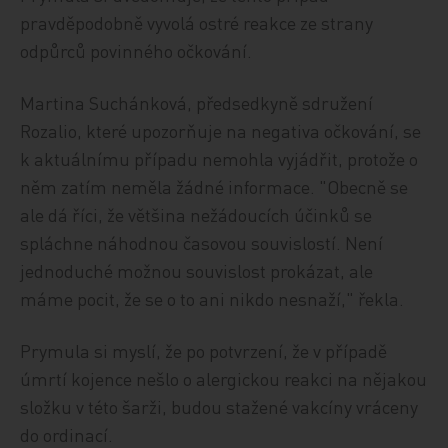
pravděpodobně vyvolá ostré reakce ze strany
odpůrců povinného očkování.
Martina Suchánková, předsedkyně sdružení
Rozalio, které upozorňuje na negativa očkování, se
k aktuálnímu případu nemohla vyjádřit, protože o
něm zatím neměla žádné informace. "Obecně se
ale dá říci, že většina nežádoucích účinků se
spláchne náhodnou časovou souvislostí. Není
jednoduché možnou souvislost prokázat, ale
máme pocit, že se o to ani nikdo nesnaží," řekla.
Prymula si myslí, že po potvrzení, že v případě
úmrtí kojence nešlo o alergickou reakci na nějakou
složku v této šarži, budou stažené vakcíny vráceny
do ordinací.