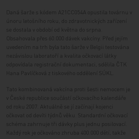
Daná šarže s kódem A21CC054A opustila továrnu v
únoru letošního roku, do zdravotnických zařízení
se dostala v období od května do srpna.
Obsahovala přes 60.000 dávek vakcíny. Před jejím
uvedením na trh byla tato šarže v Belgii testována
nezávislou laboratoří a kvalita očkovací látky
odpovídala registrační dokumentaci, sdělila ČTK
Hana Pavlíčková z tiskového oddělení SÚKL.
Tato kombinovaná vakcína proti šesti nemocem je
v České republice součástí očkovacího kalendáře
od roku 2007. Aktuálně se jí začínají kojenci
očkovat od devíti týdnů věku. Standardní očkovací
schéma zahrnuje tři dávky plus jednu posilovací.
Každý rok je očkováno zhruba 400.000 dětí, takže