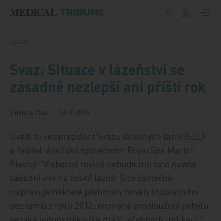
Přeskočit na obsah
Články
Svaz: Situace v lázeňství se
zásadně nezlepší ani příští rok
3 minuty čtení
24. 9. 2014
Uvedl to viceprezident Svazu léčebných lázní (SLL)
a ředitel lázeňské společnosti Royal Spa Martin
Plachý. "V obecné rovině nebude mít tato novela
zásadní vliv na české lázně. Sice částečně
napravuje některé přehmaty novely indikačního
seznamu z roku 2012, nicméně prodloužení pobytu
se týká jenom několika málo léčebných indikací,"