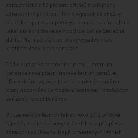
zdravotnictví o 50 procent příjmů z veřejného
zdravotního pojištění. Tento výpadek se snažily
lázně kompenzovat především na domácím trhu a
lákat do lázní české samoplátce, což se částečně
dařilo. Nahradit tak obrovský výpadek v tak
krátkém čase je ale nemožné.
Podle analytika cestovního ruchu Jaromíra
Beránka nová právní úprava lázním pomůže.
"Domnívám se, že je to krok správným směrem,
který napomůže ke zlepšení postavení lázeňských
zařízení," uvedl Beránek.
V tuzemských lázních tak od roku 2012 přibývá
klientů, kteří tráví pobyt v lázních bez příspěvku
zdravotní pojišťovny. Např. v městských lázních