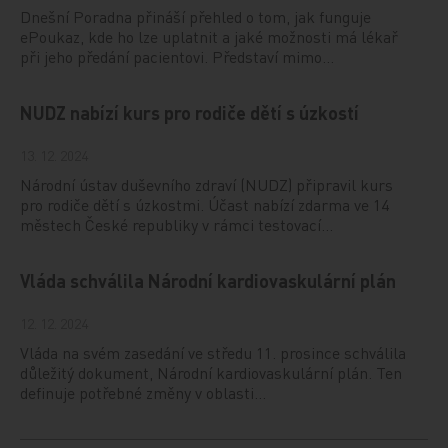
Dnešní Poradna přináší přehled o tom, jak funguje
ePoukaz, kde ho lze uplatnit a jaké možnosti má lékař
při jeho předání pacientovi. Představí mimo…
NUDZ nabízí kurs pro rodiče dětí s úzkostí
13. 12. 2024
Národní ústav duševního zdraví (NUDZ) připravil kurs
pro rodiče dětí s úzkostmi. Účast nabízí zdarma ve 14
městech České republiky v rámci testovací…
Vláda schválila Národní kardiovaskulární plán
12. 12. 2024
Vláda na svém zasedání ve středu 11. prosince schválila
důležitý dokument, Národní kardiovaskulární plán. Ten
definuje potřebné změny v oblasti…