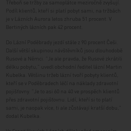
Třeboň se tržby za samoplátce meziročně zvyšují.
Podíl klientů, kteří si platí pobyt sami, na tržbách
je v Lázních Aurora letos zhruba 51 procent. V
Bertiných lázních pak 42 procent.
Do Lázní Poděbrady jezdí stále z 90 procent Češi.
Další větší skupinou návštěvníků jsou dlouhodobě
Rusové a Němci. "Je ale pravda, že Rusové zkrátili
délku pobytu," uvedl obchodní ředitel lázní Martin
Kubelka. Většinu tržeb lázní tvoří pobyty klientů,
kteří se v Poděbradech léčí na náklady zdravotní
pojišťovny. "Je to asi 60 na 40 ve prospěch klientů
přes zdravotní pojišťovnu. Lidí, kteří si to platí
sami, je naopak více, ti ale zůstávají kratší dobu,"
dodal Kubelka.
Ve Františkových Lázních dělaly před omezením