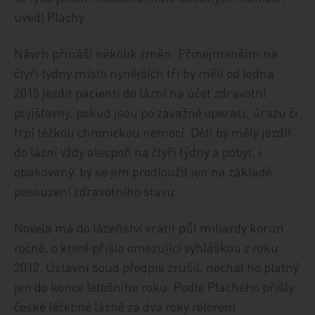
uvedl Plachý.
Návrh přináší několik změn. Přinejmenším na
čtyři týdny místo nynějších tří by měli od ledna
2015 jezdit pacienti do lázní na účet zdravotní
pojišťovny, pokud jsou po závažné operaci, úrazu či
trpí těžkou chronickou nemocí. Děti by měly jezdit
do lázní vždy alespoň na čtyři týdny a pobyt, i
opakovaný, by se jim prodloužil jen na základě
posouzení zdravotního stavu.
Novela má do lázeňství vrátit půl miliardy korun
ročně, o které přišlo omezující vyhláškou z roku
2012. Ústavní soud předpis zrušil, nechal ho platný
jen do konce letošního roku. Podle Plachého přišly
české léčebné lázně za dva roky reforem