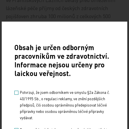
lázeňské péče příjmy od českých zdravotních
pojišťoven zhruba 100 milionů z celkových 500
milionů tržeb. Loni spadly na 50 milionů a letos by
podle odhadů mohly zase stoupnout na asi 80
milionů. Podle ředitele Josefa Ciglanského přibývá
Obsah je určen odborným
i českých samoplátců.
pracovníkům ve zdravotnictví.
ČTK
Informace nejsou určeny pro
laickou veřejnost.
Zdroj: ČTK
Potvrzuji, že jsem odborníkem ve smyslu §2a Zákona č.
POLITIKA
40/1995 Sb., o regulaci reklamy, ve znění pozdějších
předpisů, čili osobou oprávněnou předepisovat léčivé
Sdílejte článek
přípravky nebo osobou oprávněnou léčivé přípravky
vydávat.