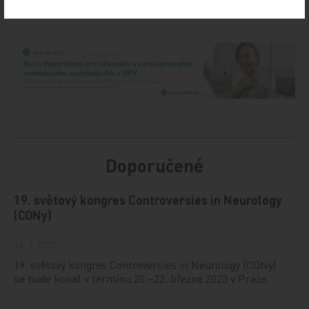
Doporučené
19. světový kongres Controversies in Neurology
(CONy)
10. 3. 2025
19. světový kongres Controversies in Neurology (CONy)
se bude konat v termínu 20.–22. března 2025 v Praze.