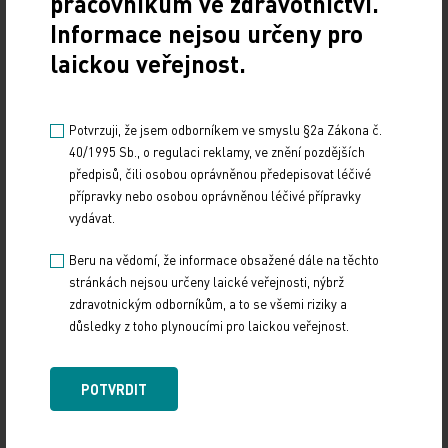
pracovníkům ve zdravotnictví.
ČTK
Informace nejsou určeny pro
laickou veřejnost.
Potvrzuji, že jsem odborníkem ve smyslu §2a Zákona č.
40/1995 Sb., o regulaci reklamy, ve znění pozdějších
předpisů, čili osobou oprávněnou předepisovat léčivé
přípravky nebo osobou oprávněnou léčivé přípravky
vydávat.
Beru na vědomí, že informace obsažené dále na těchto
stránkách nejsou určeny laické veřejnosti, nýbrž
zdravotnickým odborníkům, a to se všemi riziky a
důsledky z toho plynoucími pro laickou veřejnost.
Zdroj: ČTK
POTVRDIT
Z REGIONŮ
Sdílejte článek