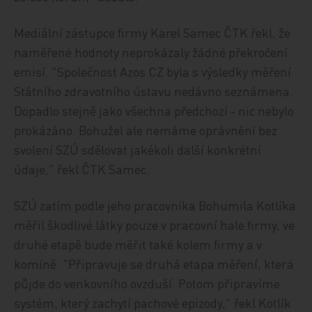
Mediální zástupce firmy Karel Samec ČTK řekl, že
naměřené hodnoty neprokázaly žádné překročení
emisí. "Společnost Azos CZ byla s výsledky měření
Státního zdravotního ústavu nedávno seznámena.
Dopadlo stejně jako všechna předchozí - nic nebylo
prokázáno. Bohužel ale nemáme oprávnění bez
svolení SZÚ sdělovat jakékoli další konkrétní
údaje," řekl ČTK Samec.
SZÚ zatím podle jeho pracovníka Bohumila Kotlíka
měřil škodlivé látky pouze v pracovní hale firmy, ve
druhé etapě bude měřit také kolem firmy a v
komíně. "Připravuje se druhá etapa měření, která
půjde do venkovního ovzduší. Potom připravíme
systém, který zachytí pachové epizody," řekl Kotlík