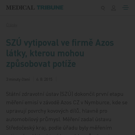
Přeskočit na obsah
Články
SZÚ vytipoval ve firmě Azos
látky, kterou mohou
způsobovat potíže
3 minuty čtení
6. 8. 2015
Státní zdravotní ústav (SZÚ) dokončil první etapu
měření emisí v závodě Azos CZ v Nymburce, kde se
upravují povrchy kovových dílů, hlavně pro
automobilový průmysl. Měření zadal ústavu
Středočeský kraj, podle úřadu byly měřením