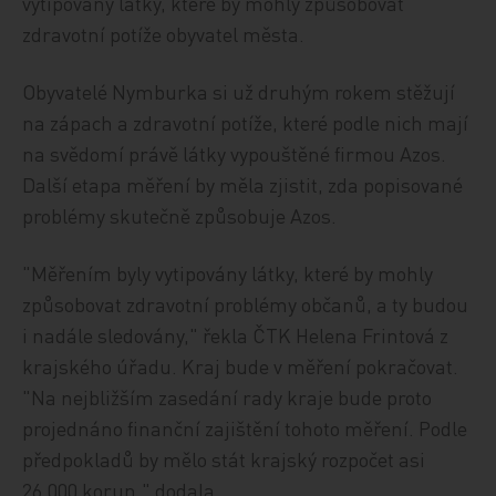
vytipovány látky, které by mohly způsobovat
zdravotní potíže obyvatel města.
Obyvatelé Nymburka si už druhým rokem stěžují
na zápach a zdravotní potíže, které podle nich mají
na svědomí právě látky vypouštěné firmou Azos.
Další etapa měření by měla zjistit, zda popisované
problémy skutečně způsobuje Azos.
"Měřením byly vytipovány látky, které by mohly
způsobovat zdravotní problémy občanů, a ty budou
i nadále sledovány," řekla ČTK Helena Frintová z
krajského úřadu. Kraj bude v měření pokračovat.
"Na nejbližším zasedání rady kraje bude proto
projednáno finanční zajištění tohoto měření. Podle
předpokladů by mělo stát krajský rozpočet asi
26.000 korun," dodala.