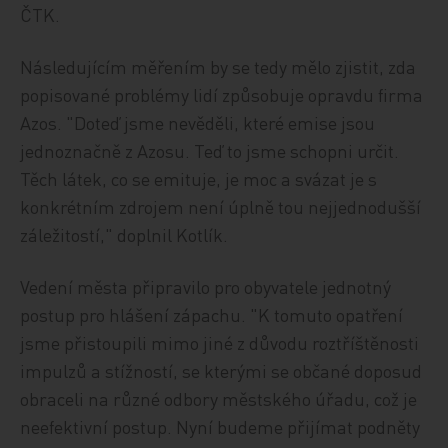
ČTK.
Následujícím měřením by se tedy mělo zjistit, zda
popisované problémy lidí způsobuje opravdu firma
Azos. "Doteď jsme nevěděli, které emise jsou
jednoznačně z Azosu. Teď to jsme schopni určit.
Těch látek, co se emituje, je moc a svázat je s
konkrétním zdrojem není úplně tou nejjednodušší
záležitostí," doplnil Kotlík.
Vedení města připravilo pro obyvatele jednotný
postup pro hlášení zápachu. "K tomuto opatření
jsme přistoupili mimo jiné z důvodu roztříštěnosti
impulzů a stížností, se kterými se občané doposud
obraceli na různé odbory městského úřadu, což je
neefektivní postup. Nyní budeme přijímat podněty