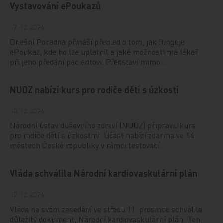
Vystavování ePoukazů
17. 12. 2024
Dnešní Poradna přináší přehled o tom, jak funguje
ePoukaz, kde ho lze uplatnit a jaké možnosti má lékař
při jeho předání pacientovi. Představí mimo…
NUDZ nabízí kurs pro rodiče dětí s úzkostí
13. 12. 2024
Národní ústav duševního zdraví (NUDZ) připravil kurs
pro rodiče dětí s úzkostmi. Účast nabízí zdarma ve 14
městech České republiky v rámci testovací…
Vláda schválila Národní kardiovaskulární plán
12. 12. 2024
Vláda na svém zasedání ve středu 11. prosince schválila
důležitý dokument, Národní kardiovaskulární plán. Ten