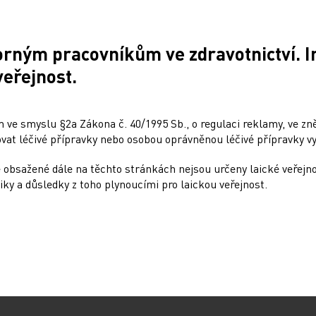
av nouze, který Světová zdravotní organizace
orným pracovníkům ve zdravotnictví. 
i ebole. Proti viru zika dosud neexistuje
veřejnost.
lští vědci spolupracují s výzkumníky v USA.
 ve smyslu §2a Zákona č. 40/1995 Sb., o regulaci reklamy, ve zněn
at léčivé přípravky nebo osobou oprávněnou léčivé přípravky vy
 obsažené dále na těchto stránkách nejsou určeny laické veřejn
iky a důsledky z toho plynoucími pro laickou veřejnost.