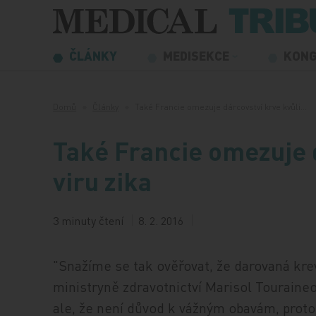
Přeskočit na obsah
ČLÁNKY
MEDISEKCE
KON
Domů
Články
Také Francie omezuje dárcovství krve kvůli…
Také Francie omezuje d
viru zika
3 minuty čtení
8. 2. 2016
"Snažíme se tak ověřovat, že darovaná krev
ministryně zdravotnictví Marisol Touraineov
ale, že není důvod k vážným obavám, protož