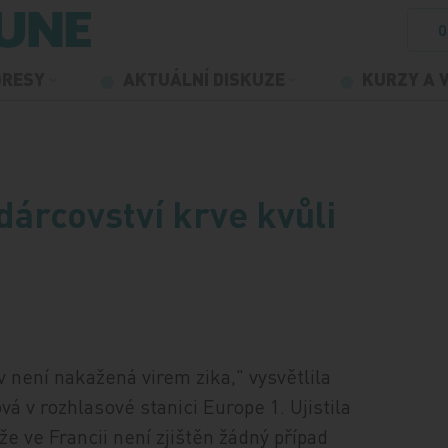
O
GRESY
AKTUÁLNÍ DISKUZE
KURZY A 
árcovství krve kvůli
 není nakažená virem zika," vysvětlila
á v rozhlasové stanici Europe 1. Ujistila
e ve Francii není zjištěn žádný případ