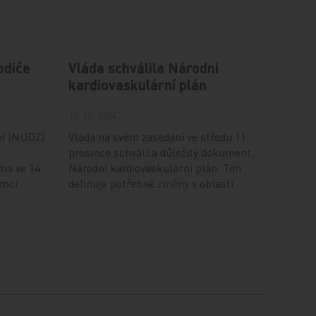
odiče
Vláda schválila Národní
kardiovaskulární plán
12. 12. 2024
ví (NUDZ)
Vláda na svém zasedání ve středu 11.
prosince schválila důležitý dokument,
ma ve 14
Národní kardiovaskulární plán. Ten
ámci
definuje potřebné změny v oblasti…