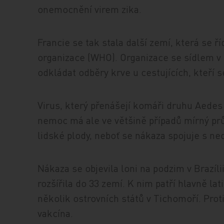
onemocnění virem zika.
Francie se tak stala další zemí, která se 
organizace (WHO). Organizace se sídlem v 
odkládat odběry krve u cestujících, kteří se
Virus, který přenášejí komáři druhu Aedes
nemoc má ale ve většině případů mírný pr
lidské plody, neboť se nákaza spojuje s 
Nákaza se objevila loni na podzim v Brazíl
rozšířila do 33 zemí. K nim patří hlavně l
několik ostrovních států v Tichomoří. Proti
vakcína.