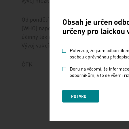
vývoj mozku).
Od pondělí platí kvůli viru celosvětový st
Obsah je určen odb
(WHO) naposledy vyhlásila v roce 2014 kvůl
určeny pro laickou 
účinný lék a ani vakcína, na níž nyní brazi
Vývoj vakcíny ale může trvat i tři až pět let.
Potvrzuji, že jsem odborníkem
osobou oprávněnou předepisov
ČTK
Beru na vědomí, že informace
odborníkům, a to se všemi riz
POTVRDIT