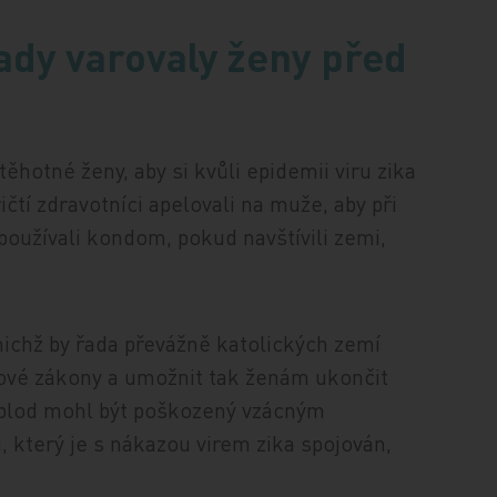
ady varovaly ženy před
těhotné ženy, aby si kvůli epidemii viru zika
ičtí zdravotníci apelovali na muže, aby při
oužívali kondom, pokud navštívili zemi,
 nichž by řada převážně katolických zemí
tové zákony a umožnit tak ženám ukončit
ch plod mohl být poškozený vzácným
který je s nákazou virem zika spojován,