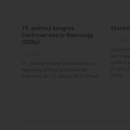
19. světový kongres
Vystav
Controversies in Neurology
17. 12. 202
(CONy)
Dnešní Po
10. 3. 2025
jak fungu
uplatnit 
19. světový kongres Controversies in
při jeho 
Neurology (CONy) se bude konat
mimo…
v termínu 20.–22. března 2025 v Praze.