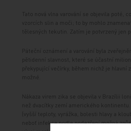
Tato nová vlna varování se objevila poté, co
vzorcích slin a moči; to by mohlo znamenat,
tělesných tekutin. Zatím je potvrzený jen
Páteční oznámení a varování byla zveřejněna
pětidenní slavnost, které se účastní milion
překypující večírky, během nichž je hlavní zá
možné.
Nákaza virem zika se objevila v Brazílii lo
než dvacítky zemí amerického kontinentu.
(vyšší teploty, vyrážka, bolesti hlavy a kl
neboť infekce podle podezření možná způso