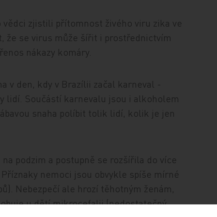
 vědci zjistili přítomnost živého viru zika ve
 že se virus může šířit i prostřednictvím
 přenos nákazy komáry.
 v den, kdy v Brazílii začal karneval -
y lidí. Součástí karnevalu jsou i alkoholem
bavou snaha políbit tolik lidí, kolik je jen
ni na podzim a postupně se rozšířila do více
 Příznaky nemoci jsou obvykle spíše mírné
oubů). Nebezpečí ale hrozí těhotným ženám,
buje u dětí mikrocefalii (nedostatečný