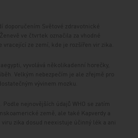
řídí doporučením Světové zdravotnické
Ženevě ve čtvrtek označila za vhodné
 vracející ze zemí, kde je rozšířen vir zika.
 aegypti, vyvolává několikadenní horečky,
ůběh. Velkým nebezpečím je ale zřejmě pro
nedostatečným vývinem mozku.
ii. Podle nejnovějších údajů WHO se zatím
atinskoamerické země, ale také Kapverdy a
 viru zika dosud neexistuje účinný lék a ani