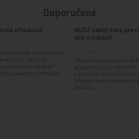
Doporučené
ování ePoukazů
NUDZ nabízí kurs pro r
dětí s úzkostí
4
13. 12. 2024
radna přináší přehled o tom,
je ePoukaz, kde ho lze
Národní ústav duševního zdra
a jaké možnosti má lékař
připravil kurs pro rodiče dětí
předání pacientovi. Představí
s úzkostmi. Účast nabízí zdar
městech České republiky v r
testovací…