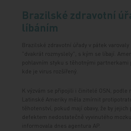
Brazilské zdravotní úř
líbáním
Brazilské zdravotní úřady v pátek varovaly 
"dvakrát rozmyslely", s kým se líbají. Amer
pohlavním styku s těhotnými partnerkami p
kde je virus rozšířený.
K výzvám se připojili i činitelé OSN, podle
Latinské Ameriky měla zmírnit protipotra
těhotenství, pokud mají obavy, že by jeji
defektem nedostatečně vyvinutého mozku, 
informovala dnes agentura AP.