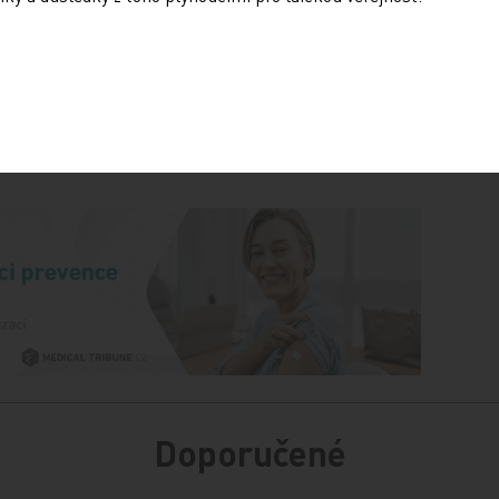
Sdílejte článek
Doporučené