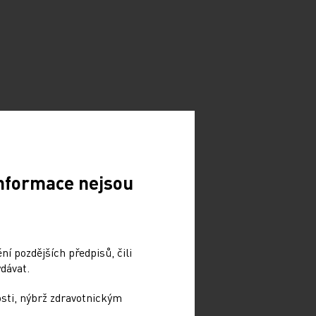
Informace nejsou
í pozdějších předpisů, čili
dávat.
osti, nýbrž zdravotnickým