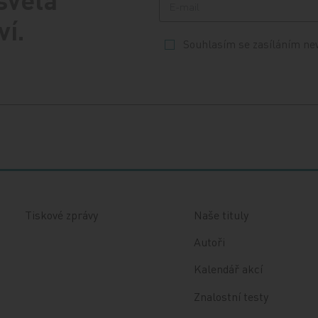
 světa
ví.
Souhlasím se zasíláním ne
Tiskové zprávy
Naše tituly
Autoři
Kalendář akcí
Znalostní testy