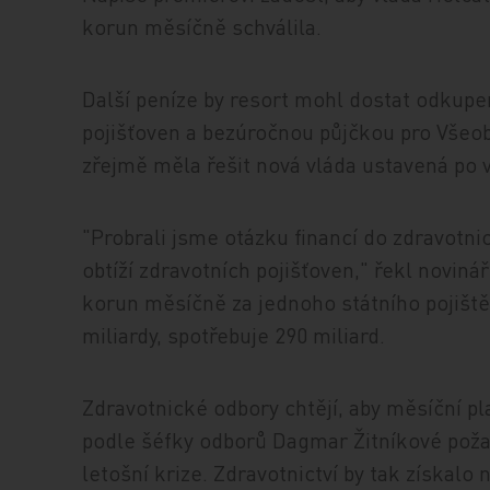
korun měsíčně schválila.
Další peníze by resort mohl dostat odkup
pojišťoven a bezúročnou půjčkou pro Všeob
zřejmě měla řešit nová vláda ustavená po 
"Probrali jsme otázku financí do zdravotni
obtíží zdravotních pojišťoven," řekl novi
korun měsíčně za jednoho státního pojištěn
miliardy, spotřebuje 290 miliard.
Zdravotnické odbory chtějí, aby měsíční pl
podle šéfky odborů Dagmar Žitníkové poža
letošní krize. Zdravotnictví by tak získalo