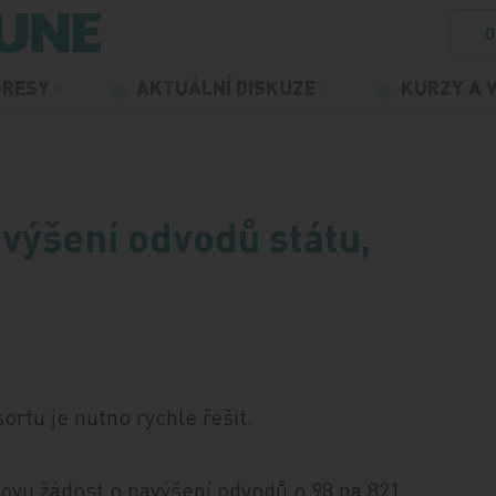
O
GRESY
AKTUÁLNÍ DISKUZE
KURZY A 
avýšení odvodů státu,
sortu je nutno rychle řešit.
tovu žádost o navýšení odvodů o 98 na 821