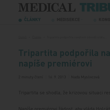
Přeskočit na obsah
ČLÁNKY
MEDISEKCE
KON
Domů
Články
Tripartita podpořila navýšení odvodů státu,…
Tripartita podpořila n
napíše premiérovi
2 minuty čtení
16. 9. 2013
Naďa Myslivcová
Tripartita se shodla, že krizovou situaci re
Napíše premiérovi žádost, aby vláda Holcá