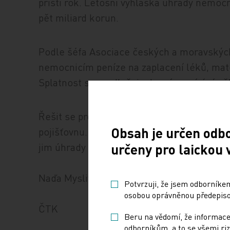
příští rok. Letošní vyhláška úhrady nemocni
pět miliard korun.
Podle šéfa Asociace českých a moravskýc
nemocnicím peníze na zaplacení léků, mater
Splatnost se prodlužuje, hrozí uzavírání n
Řešit se proto musí i letošní rok, a to be
Obsah je určen odb
pojišťovnu. Pokud ji dostane, může s nemo
jim úhrady za péči.
určeny pro laickou 
Naďa Myslivcová
Potvrzuji, že jsem odborníkem
osobou oprávněnou předepisov
ČTK
Beru na vědomí, že informace
odborníkům, a to se všemi riz