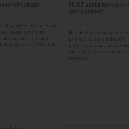
ování ePoukazů
NUDZ nabízí kurs pro r
dětí s úzkostí
4
13. 12. 2024
radna přináší přehled o tom,
je ePoukaz, kde ho lze
Národní ústav duševního zdra
a jaké možnosti má lékař
připravil kurs pro rodiče dětí
předání pacientovi. Představí
s úzkostmi. Účast nabízí zdar
městech České republiky v r
testovací…