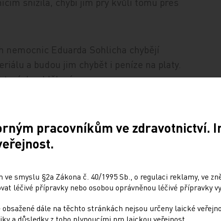
cím snížila, chybí jim prý kvůli tomu přes
h nemocnic Eduarda Sohlicha chybějí
iálu a budou jim chybět i peníze na platy.
ěkterých oddělení.
zúročnou půjčkou pro Všeobecnou zdravotní
orným pracovníkům ve zdravotnictví. 
cnicemi vyjednat úpravu smluv a navýšit
veřejnost.
 ve smyslu §2a Zákona č. 40/1995 Sb., o regulaci reklamy, ve zněn
at léčivé přípravky nebo osobou oprávněnou léčivé přípravky vy
 obsažené dále na těchto stránkách nejsou určeny laické veřejn
iky a důsledky z toho plynoucími pro laickou veřejnost.