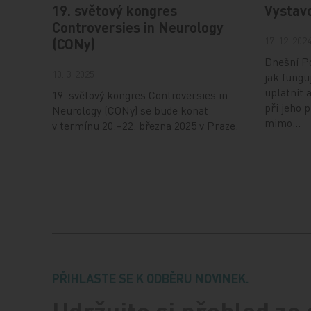
19. světový kongres
Vystav
Controversies in Neurology
17. 12. 202
(CONy)
Dnešní Po
10. 3. 2025
jak fungu
uplatnit 
19. světový kongres Controversies in
při jeho 
Neurology (CONy) se bude konat
mimo…
v termínu 20.–22. března 2025 v Praze.
PŘIHLASTE SE K ODBĚRU NOVINEK.