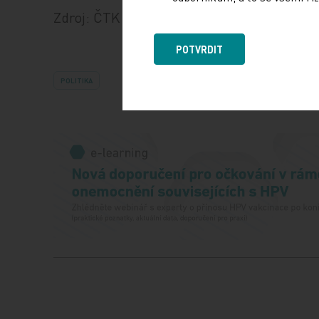
Zdroj: ČTK
POTVRDIT
POLITIKA