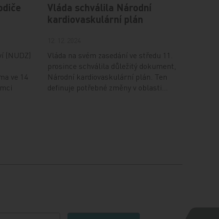
odiče
Vláda schválila Národní
kardiovaskulární plán
12. 12. 2024
ví (NUDZ)
Vláda na svém zasedání ve středu 11.
prosince schválila důležitý dokument,
ma ve 14
Národní kardiovaskulární plán. Ten
ámci
definuje potřebné změny v oblasti…