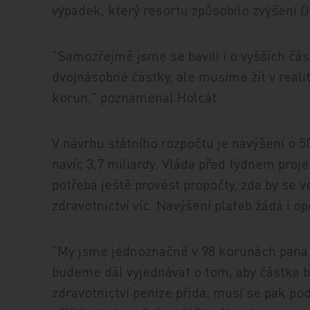
výpadek, který resortu způsobilo zvýšení 
"Samozřejmě jsme se bavili i o vyšších část
dvojnásobné částky, ale musíme žít v reali
korun," poznamenal Holcát.
V návrhu státního rozpočtu je navýšení o 5
navíc 3,7 miliardy. Vláda před týdnem proje
potřeba ještě provést propočty, zda by se 
zdravotnictví víc. Navýšení plateb žádá i o
"My jsme jednoznačně v 98 korunách pana 
budeme dál vyjednávat o tom, aby částka by
zdravotnictví peníze přidá, musí se pak pod