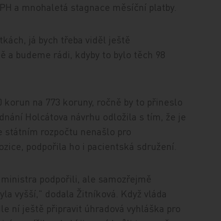
DPH a mnohaletá stagnace měsíční platby.
kách, já bych třeba viděl ještě
tě a budeme rádi, kdyby to bylo těch 98
0 korun na 773 koruny, ročně by to přineslo
dnání Holcátova návrhu odložila s tím, že je
ve státním rozpočtu nenašlo pro
pozice, podpořila ho i pacientská sdružení.
ministra podpořili, ale samozřejmě
la vyšší," dodala Žitníková. Když vláda
le ní ještě připravit úhradová vyhláška pro