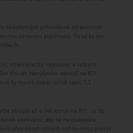
em nedobytných pohledávek zdravotních
ecnou zdravotní pojišťovnu. To už by ale
volbách.
ctví, riziko krachu nemocnic a velkých
nářům Holcát. Navýšením odvodů na 821
ce by resort získal ročně navíc 7,2
atba stoupla až o 148 korun na 871. Je to
davek adekvátní, aby se neopakovala
 navíc přes deset miliard, což by mělo pokrýt