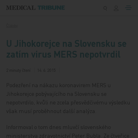
Přeskočit na obsah
Články
U Jihokorejce na Slovensku se
zatím virus MERS nepotvrdil
2 minuty čtení
14. 6. 2015
Podezření na nákazu koronavirem MERS u
Jihokorejce pobývajícího na Slovensku se
nepotvrdilo, kvůli ne zcela přesvědčivému výsledku
však musí proběhnout další analýza.
Informoval o tom dnes mluvčí slovenského
ministerstva zdravotnictví Peter Bubla. Ze čtveřice