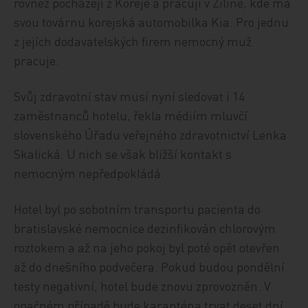
rovněž pocházejí z Koreje a pracují v Žilině, kde má
svou továrnu korejská automobilka Kia. Pro jednu
z jejích dodavatelských firem nemocný muž
pracuje.
Svůj zdravotní stav musí nyní sledovat i 14
zaměstnanců hotelu, řekla médiím mluvčí
slovenského Úřadu veřejného zdravotnictví Lenka
Skalická. U nich se však bližší kontakt s
nemocným nepředpokládá.
Hotel byl po sobotním transportu pacienta do
bratislavské nemocnice dezinfikován chlorovým
roztokem a až na jeho pokoj byl poté opět otevřen
až do dnešního podvečera. Pokud budou pondělní
testy negativní, hotel bude znovu zprovozněn. V
opačném případě bude karanténa trvat deset dní.