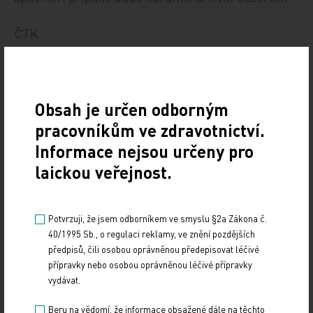
ČTK
Obsah je určen odborným
pracovníkům ve zdravotnictví.
Informace nejsou určeny pro
laickou veřejnost.
Zdroj: ČTK
Z REGIONŮ
Potvrzuji, že jsem odborníkem ve smyslu §2a Zákona č.
40/1995 Sb., o regulaci reklamy, ve znění pozdějších
Sdílejte článek
předpisů, čili osobou oprávněnou předepisovat léčivé
přípravky nebo osobou oprávněnou léčivé přípravky
vydávat.
Beru na vědomí, že informace obsažené dále na těchto