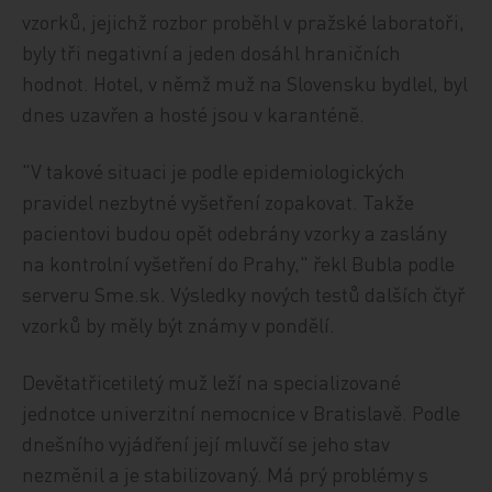
vzorků, jejichž rozbor proběhl v pražské laboratoři,
byly tři negativní a jeden dosáhl hraničních
hodnot. Hotel, v němž muž na Slovensku bydlel, byl
dnes uzavřen a hosté jsou v karanténě.
"V takové situaci je podle epidemiologických
pravidel nezbytné vyšetření zopakovat. Takže
pacientovi budou opět odebrány vzorky a zaslány
na kontrolní vyšetření do Prahy," řekl Bubla podle
serveru Sme.sk. Výsledky nových testů dalších čtyř
vzorků by měly být známy v pondělí.
Devětatřicetiletý muž leží na specializované
jednotce univerzitní nemocnice v Bratislavě. Podle
dnešního vyjádření její mluvčí se jeho stav
nezměnil a je stabilizovaný. Má prý problémy s