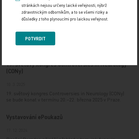
stránkách nejsou určeny laické veřejnosti, nýbrž
zdravotnickým odborníkům, a to se všemi riziky a
důsledky z toho plynoucími pro laickou veřejnost.
POTVRDIT
Doporučené
19. světový kongres Controversies in Neurology
(CONy)
10. 3. 2025
19. světový kongres Controversies in Neurology (CONy)
se bude konat v termínu 20.–22. března 2025 v Praze.
Vystavování ePoukazů
17. 12. 2024