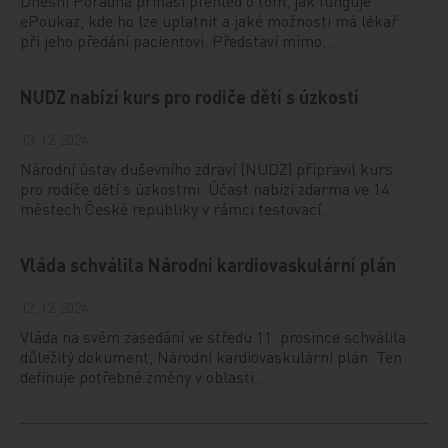
Dnešní Poradna přináší přehled o tom, jak funguje
ePoukaz, kde ho lze uplatnit a jaké možnosti má lékař
při jeho předání pacientovi. Představí mimo…
NUDZ nabízí kurs pro rodiče dětí s úzkostí
13. 12. 2024
Národní ústav duševního zdraví (NUDZ) připravil kurs
pro rodiče dětí s úzkostmi. Účast nabízí zdarma ve 14
městech České republiky v rámci testovací…
Vláda schválila Národní kardiovaskulární plán
12. 12. 2024
Vláda na svém zasedání ve středu 11. prosince schválila
důležitý dokument, Národní kardiovaskulární plán. Ten
definuje potřebné změny v oblasti…