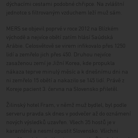
dýchacími cestami podobné chřipce. Na zvláštní
jednotce s filtrovaným vzduchem leží muž sám.
MERS se objevil poprvé v roce 2012 na Blízkém
východě a nejvíce obětí zatím hlásí Saúdská
Arábie. Celosvětově se virem infikovalo přes 1250
lidí a zemřelo jich přes 450. Druhou nejvíce
zasaženou zemí je Jižní Korea, kde propukla
nákaza teprve minulý měsíc a k dnešnímu dni na
ni zemřelo 15 obětí a nakazilo se 145 lidí. Právě z
Koreje pacient 3. června na Slovensko přiletěl.
Žilinský hotel Fram, v němž muž bydlel, byl podle
serveru pravda.sk dnes v podvečer až do oznámení
nových výsledků uzavřen. Všech 35 hostů je v
karanténě a nesmí opustit Slovensko. Všichni