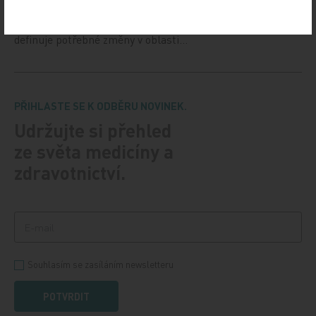
Vláda na svém zasedání ve středu 11. prosince schválila
důležitý dokument, Národní kardiovaskulární plán. Ten
definuje potřebné změny v oblasti…
PŘIHLASTE SE K ODBĚRU NOVINEK.
Udržujte si přehled
ze světa medicíny a
zdravotnictví.
Souhlasím se zasíláním newsletteru
POTVRDIT