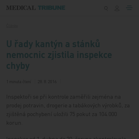
Přeskočit na obsah
Články
U řady kantýn a stánků
nemocnic zjistila inspekce
chyby
1 minuta čtení
28. 8. 2016
Inspektoři se při kontrole zaměřili zejména na
prodej potravin, drogerie a tabákových výrobků, za
zjištěná pochybení uložili 75 pokut za 104.000
korun.
Inspekce od 1. dubna do 30. června zkontrolovala