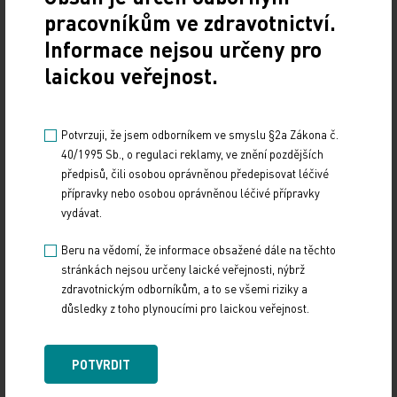
pracovníkům ve zdravotnictví.
Informace nejsou určeny pro
Vystavování ePoukazů
laickou veřejnost.
17. 12. 2024
Dnešní Poradna přináší přehled o tom, jak funguje
ePoukaz, kde ho lze uplatnit a jaké možnosti má lékař
Potvrzuji, že jsem odborníkem ve smyslu §2a Zákona č.
při jeho předání pacientovi. Představí mimo…
40/1995 Sb., o regulaci reklamy, ve znění pozdějších
předpisů, čili osobou oprávněnou předepisovat léčivé
přípravky nebo osobou oprávněnou léčivé přípravky
NUDZ nabízí kurs pro rodiče dětí s úzkostí
vydávat.
13. 12. 2024
Beru na vědomí, že informace obsažené dále na těchto
Národní ústav duševního zdraví (NUDZ) připravil kurs
stránkách nejsou určeny laické veřejnosti, nýbrž
pro rodiče dětí s úzkostmi. Účast nabízí zdarma ve 14
zdravotnickým odborníkům, a to se všemi riziky a
městech České republiky v rámci testovací…
důsledky z toho plynoucími pro laickou veřejnost.
Vláda schválila Národní kardiovaskulární plán
POTVRDIT
12. 12. 2024