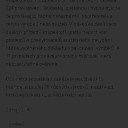
221 provozoven. Nejčastěji zjištěnou chybou bylo to,
že prodávající řádně neseznámili spotřebitele s
cenou výrobků nebo služeb. V několika desítkách
dalších případů inspektoři zjistili nepoctivost
prodejců a poskytovatelů služeb nebo nevydání
řádně vyplněného dokladu o zakoupení výrobků. V
11 případech prodávající použili měřidla, která
nebyla úředně ověřená.
ČOI v této souvislosti zakázala používání 15
měřidel a prodej 78 různých výrobků, například
hrnkových květin, aviváže nebo textilu.
Zdroj: ČTK
Z REGIONŮ