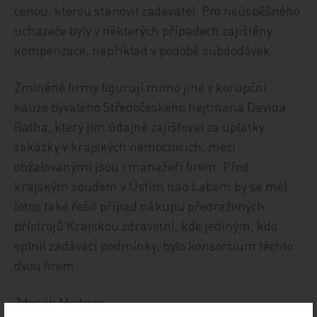
cenou, kterou stanovil zadavatel. Pro neúspěšného
uchazeče byly v některých případech zajištěny
kompenzace, například v podobě subdodávek.
Zmíněné firmy figurují mimo jiné v korupční
kauze bývalého Středočeského hejtmana Davida
Ratha, který jim údajně zajišťoval za úplatky
zakázky v krajských nemocnicich, mezi
obžalovanými jsou i manažeři firem. Před
krajským soudem v Ústím nad Labem by se měl
letos také řešit případ nákupu předražených
přístrojů Krajskou zdravotní, kde jediným, kdo
splnil zadávací podmínky, bylo konsorcium těchto
dvou firem.
Zdeněk Meitner