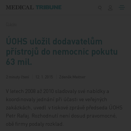
Přeskočit na obsah
Články
ÚOHS uložil dodavatelům
přístrojů do nemocnic pokutu
63 mil.
2 minuty čtení
12. 1. 2015
Zdeněk Meitner
V letech 2008 až 2010 slaďovaly své nabídky a
koordinovaly jednání při účasti ve veřejných
zakázkách, uvedl v tiskové zprávě předseda ÚOHS
Petr Rafaj. Rozhodnutí není dosud pravomocné,
obě firmy podaly rozklad.