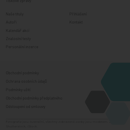
Tiskové zprávy
Naše tituly
Přihlášení
Autoři
Kontakt
Kalendář akcí
Znalostní testy
Personální inzerce
Obchodní podmínky
Ochrana osobních údajů
Podmínky užití
Obchodní podmínky předplatného
Odstoupení od smlouvy
Fotografie jsou ilustrační, všechny zobrazené osoby jsou modelem. Zdroj:
Shutterstock, iStock.