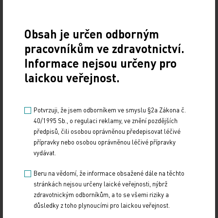
ČTK
Obsah je určen odborným
Zdroj: ČTK
pracovníkům ve zdravotnictví.
Informace nejsou určeny pro
Z REGIONŮ
laickou veřejnost.
Sdílejte článek
Potvrzuji, že jsem odborníkem ve smyslu §2a Zákona č.
40/1995 Sb., o regulaci reklamy, ve znění pozdějších
předpisů, čili osobou oprávněnou předepisovat léčivé
přípravky nebo osobou oprávněnou léčivé přípravky
vydávat.
Beru na vědomí, že informace obsažené dále na těchto
stránkách nejsou určeny laické veřejnosti, nýbrž
zdravotnickým odborníkům, a to se všemi riziky a
důsledky z toho plynoucími pro laickou veřejnost.
Doporučené