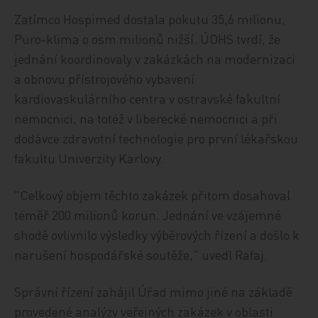
Zatímco Hospimed dostala pokutu 35,6 milionu,
Puro-klima o osm milionů nižší. ÚOHS tvrdí, že
jednání koordinovaly v zakázkách na modernizaci
a obnovu přístrojového vybavení
kardiovaskulárního centra v ostravské fakultní
nemocnici, na totéž v liberecké nemocnici a při
dodávce zdravotní technologie pro první lékařskou
fakultu Univerzity Karlovy.
"Celkový objem těchto zakázek přitom dosahoval
téměř 200 milionů korun. Jednání ve vzájemné
shodě ovlivnilo výsledky výběrových řízení a došlo k
narušení hospodářské soutěže," uvedl Rafaj.
Správní řízení zahájil Úřad mimo jiné na základě
provedené analýzy veřejných zakázek v oblasti