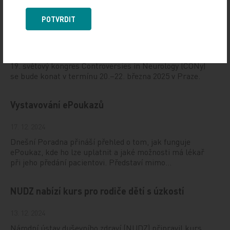
19. světový kongres Controversies in Neurology
POTVRDIT
(CONy)
10. 3. 2025
19. světový kongres Controversies in Neurology (CONy)
se bude konat v termínu 20.–22. března 2025 v Praze.
Vystavování ePoukazů
17. 12. 2024
Dnešní Poradna přináší přehled o tom, jak funguje
ePoukaz, kde ho lze uplatnit a jaké možnosti má lékař
při jeho předání pacientovi. Představí mimo…
NUDZ nabízí kurs pro rodiče dětí s úzkostí
13. 12. 2024
Národní ústav duševního zdraví (NUDZ) připravil kurs