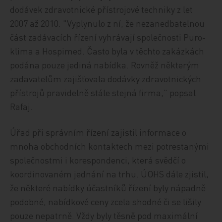
dodávek zdravotnické přístrojové techniky z let
2007 až 2010. "Vyplynulo z ní, že nezanedbatelnou
část zadávacích řízení vyhrávají společnosti Puro-
klima a Hospimed. Často byla v těchto zakázkách
podána pouze jediná nabídka. Rovněž některým
zadavatelům zajišťovala dodávky zdravotnických
přístrojů pravidelně stále stejná firma," popsal
Rafaj.
Úřad při správním řízení zajistil informace o
mnoha obchodních kontaktech mezi potrestanými
společnostmi i korespondenci, která svědčí o
koordinovaném jednání na trhu. ÚOHS dále zjistil,
že některé nabídky účastníků řízení byly nápadně
podobné, nabídkové ceny zcela shodné či se lišily
pouze nepatrně. Vždy byly těsně pod maximální