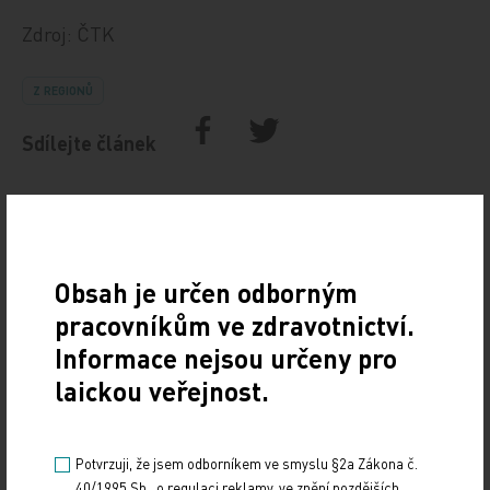
Zdroj: ČTK
Z REGIONŮ
Sdílejte článek
Obsah je určen odborným
pracovníkům ve zdravotnictví.
Informace nejsou určeny pro
laickou veřejnost.
Doporučené
Potvrzuji, že jsem odborníkem ve smyslu §2a Zákona č.
19. světový kongres Controversies in Neurology
40/1995 Sb., o regulaci reklamy, ve znění pozdějších