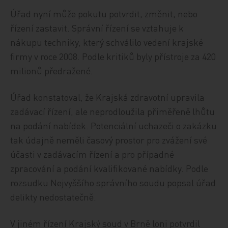
Úřad nyní může pokutu potvrdit, změnit, nebo
řízení zastavit. Správní řízení se vztahuje k
nákupu techniky, který schválilo vedení krajské
firmy v roce 2008. Podle kritiků byly přístroje za 420
milionů předražené.
Úřad konstatoval, že Krajská zdravotní upravila
zadávací řízení, ale neprodloužila přiměřeně lhůtu
na podání nabídek. Potenciální uchazeči o zakázku
tak údajně neměli časový prostor pro zvážení své
účasti v zadávacím řízení a pro případné
zpracování a podání kvalifikované nabídky. Podle
rozsudku Nejvyššího správního soudu popsal úřad
delikty nedostatečně.
V jiném řízení Krajský soud v Brně loni potvrdil