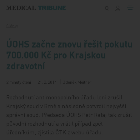
Přeskočit na obsah
Články
ÚOHS začne znovu řešit pokutu
700.000 Kč pro Krajskou
zdravotní
2 minuty čtení
21. 2. 2014
Zdeněk Meitner
Rozhodnutí antimonopolního úřadu loni zrušil
Krajský soud v Brně a následně potvrdil nejvyšší
správní soud. Předseda ÚOHS Petr Rafaj tak zrušil
původní rozhodnutí a vrátil případ zpět
úředníkům, zjistila ČTK z webu úřadu.