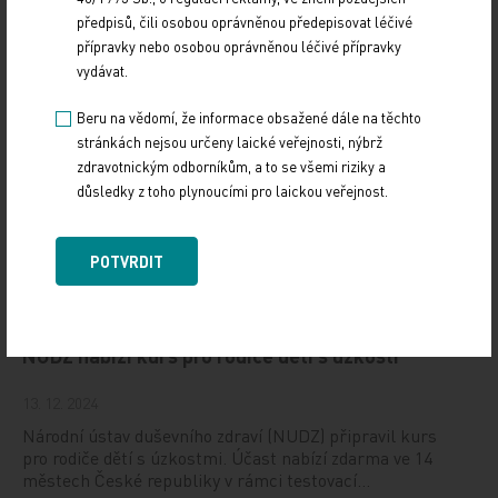
(CONy)
předpisů, čili osobou oprávněnou předepisovat léčivé
přípravky nebo osobou oprávněnou léčivé přípravky
10. 3. 2025
vydávat.
19. světový kongres Controversies in Neurology (CONy)
se bude konat v termínu 20.–22. března 2025 v Praze.
Beru na vědomí, že informace obsažené dále na těchto
stránkách nejsou určeny laické veřejnosti, nýbrž
Vystavování ePoukazů
zdravotnickým odborníkům, a to se všemi riziky a
důsledky z toho plynoucími pro laickou veřejnost.
17. 12. 2024
Dnešní Poradna přináší přehled o tom, jak funguje
POTVRDIT
ePoukaz, kde ho lze uplatnit a jaké možnosti má lékař
při jeho předání pacientovi. Představí mimo…
NUDZ nabízí kurs pro rodiče dětí s úzkostí
13. 12. 2024
Národní ústav duševního zdraví (NUDZ) připravil kurs
pro rodiče dětí s úzkostmi. Účast nabízí zdarma ve 14
městech České republiky v rámci testovací…