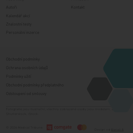
Autoři
Kontakt
Kalendář akcí
Znalostní testy
Personální inzerce
Obchodní podmínky
Ochrana osobních údajů
Podmínky užití
Obchodní podmínky předplatného
Odstoupení od smlouvy
Fotografie jsou ilustrační, všechny zobrazené osoby jsou modelem. Zdroj:
Shutterstock, iStock.
© 2026 Medical Tribune
Design od
Beneš &