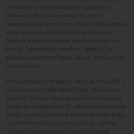
na konferenci České urologické společnosti v
Olomouci. "Robotická metoda má proti
laparoskopické výhody v tom, že technika je jemná,
obraz je pro lékaře dobře viditelný, kamera je
fixovaná a nástroje ohebné, dostanou se do míst,
kam při laparoskopii nemohou," popsal ČTK
předseda společnosti Marek Babjuk, který do Ústí
jezdí operovat.
Pomocí robota v Ústí operují lékaři od roku 2008. Z
celkového počtu 1806 zákroků, bylo 1363 operací
prostaty. "Pomocí robota provádíme také resekce
střeva, gynekologické a ORL zákroky nebo operace
ledvin," popsal Schraml. K velkým výhodám podle
něj patří menší rizika vzniku potíží při zákroku,
rychlejší rekonvalescence pacientů a menší