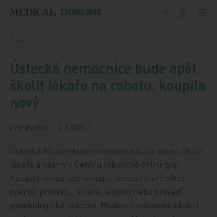
Přeskočit na obsah
Články
Ústecká nemocnice bude opět
školit lékaře na robotu, koupila
nový
2 minuty čtení
2. 9. 2015
Ústecká Masarykova nemocnice bude znovu školit
lékaře a sestry v Centru robotické chirurgie.
Koupila novou technologii, pomocí které lékaři
operují prostatu, střeva, ledviny nebo provádí
gynekologické zákroky. Moderně vybavené školicí