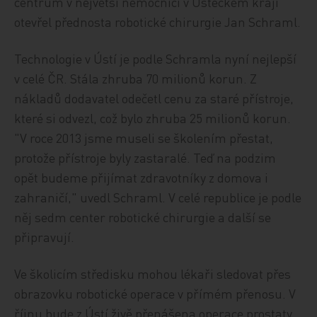
centrum v největší nemocnici v Ústeckém kraji
otevřel přednosta robotické chirurgie Jan Schraml.
Technologie v Ústí je podle Schramla nyní nejlepší
v celé ČR. Stála zhruba 70 milionů korun. Z
nákladů dodavatel odečetl cenu za staré přístroje,
které si odvezl, což bylo zhruba 25 milionů korun.
"V roce 2013 jsme museli se školením přestat,
protože přístroje byly zastaralé. Teď na podzim
opět budeme přijímat zdravotníky z domova i
zahraničí," uvedl Schraml. V celé republice je podle
něj sedm center robotické chirurgie a další se
připravují.
Ve školicím středisku mohou lékaři sledovat přes
obrazovku robotické operace v přímém přenosu. V
říjnu bude z Ústí živě přenášena operace prostaty