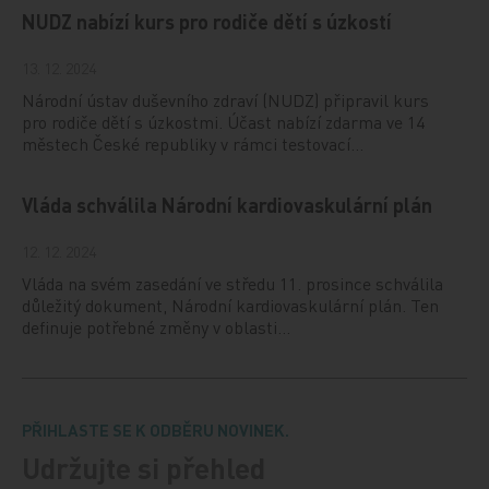
NUDZ nabízí kurs pro rodiče dětí s úzkostí
13. 12. 2024
Národní ústav duševního zdraví (NUDZ) připravil kurs
pro rodiče dětí s úzkostmi. Účast nabízí zdarma ve 14
městech České republiky v rámci testovací…
Vláda schválila Národní kardiovaskulární plán
12. 12. 2024
Vláda na svém zasedání ve středu 11. prosince schválila
důležitý dokument, Národní kardiovaskulární plán. Ten
definuje potřebné změny v oblasti…
PŘIHLASTE SE K ODBĚRU NOVINEK.
Udržujte si přehled