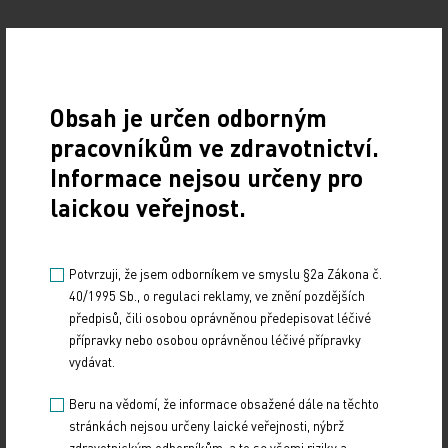
Obsah je určen odborným
pracovníkům ve zdravotnictví.
Informace nejsou určeny pro
Zdroj: ČTK
laickou veřejnost.
Z REGIONŮ
Potvrzuji, že jsem odborníkem ve smyslu §2a Zákona č.
Sdílejte článek
40/1995 Sb., o regulaci reklamy, ve znění pozdějších
předpisů, čili osobou oprávněnou předepisovat léčivé
přípravky nebo osobou oprávněnou léčivé přípravky
vydávat.
Beru na vědomí, že informace obsažené dále na těchto
stránkách nejsou určeny laické veřejnosti, nýbrž
zdravotnickým odborníkům, a to se všemi riziky a