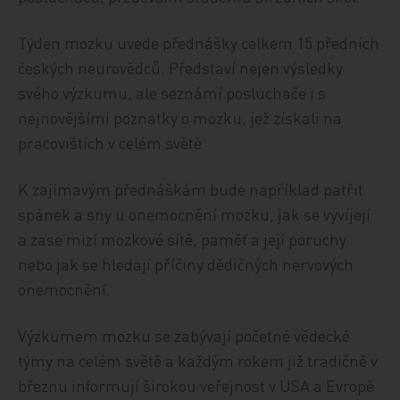
Týden mozku uvede přednášky celkem 15 předních
českých neurovědců. Představí nejen výsledky
svého výzkumu, ale seznámí posluchače i s
nejnovějšími poznatky o mozku, jež získali na
pracovištích v celém světě.
K zajímavým přednáškám bude například patřit
spánek a sny u onemocnění mozku, jak se vyvíjejí
a zase mizí mozkové sítě, paměť a její poruchy
nebo jak se hledají příčiny dědičných nervových
onemocnění.
Výzkumem mozku se zabývají početné vědecké
týmy na celém světě a každým rokem již tradičně v
březnu informují širokou veřejnost v USA a Evropě