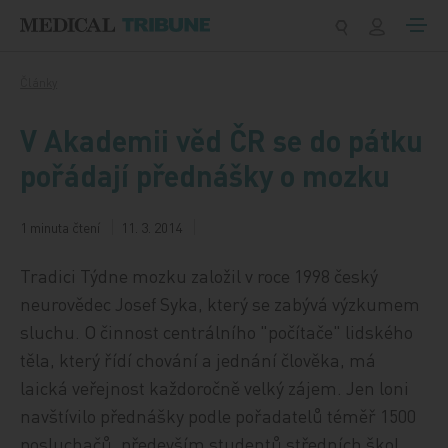
Přeskočit na obsah
Články
V Akademii věd ČR se do pátku
pořádají přednášky o mozku
1 minuta čtení
11. 3. 2014
Tradici Týdne mozku založil v roce 1998 český
neurovědec Josef Syka, který se zabývá výzkumem
sluchu. O činnost centrálního "počítače" lidského
těla, který řídí chování a jednání člověka, má
laická veřejnost každoročně velký zájem. Jen loni
navštívilo přednášky podle pořadatelů téměř 1500
posluchačů, především studentů středních škol.