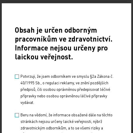
Doporučené
19. světový kongres Controversies in Neurology
Obsah je určen odborným
(CONy)
pracovníkům ve zdravotnictví.
Informace nejsou určeny pro
10. 3. 2025
laickou veřejnost.
19. světový kongres Controversies in Neurology (CONy)
se bude konat v termínu 20.–22. března 2025 v Praze.
Potvrzuji, že jsem odborníkem ve smyslu §2a Zákona č.
Vystavování ePoukazů
40/1995 Sb., o regulaci reklamy, ve znění pozdějších
předpisů, čili osobou oprávněnou předepisovat léčivé
17. 12. 2024
přípravky nebo osobou oprávněnou léčivé přípravky
Dnešní Poradna přináší přehled o tom, jak funguje
vydávat.
ePoukaz, kde ho lze uplatnit a jaké možnosti má lékař
při jeho předání pacientovi. Představí mimo…
Beru na vědomí, že informace obsažené dále na těchto
stránkách nejsou určeny laické veřejnosti, nýbrž
NUDZ nabízí kurs pro rodiče dětí s úzkostí
zdravotnickým odborníkům, a to se všemi riziky a