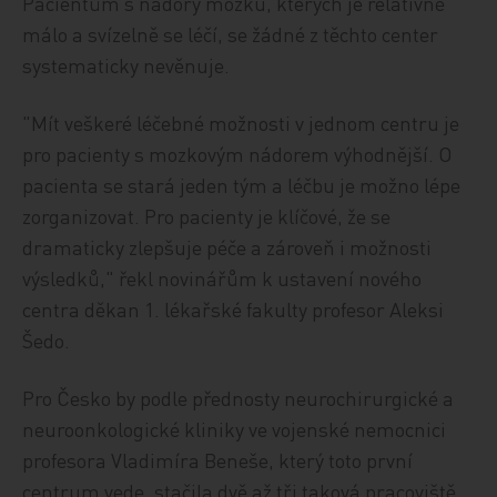
Pacientům s nádory mozku, kterých je relativně
málo a svízelně se léčí, se žádné z těchto center
systematicky nevěnuje.
"Mít veškeré léčebné možnosti v jednom centru je
pro pacienty s mozkovým nádorem výhodnější. O
pacienta se stará jeden tým a léčbu je možno lépe
zorganizovat. Pro pacienty je klíčové, že se
dramaticky zlepšuje péče a zároveň i možnosti
výsledků," řekl novinářům k ustavení nového
centra děkan 1. lékařské fakulty profesor Aleksi
Šedo.
Pro Česko by podle přednosty neurochirurgické a
neuroonkologické kliniky ve vojenské nemocnici
profesora Vladimíra Beneše, který toto první
centrum vede, stačila dvě až tři taková pracoviště,