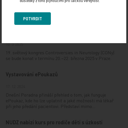
důsledky z toho plynoucími pro laickou veřejnost.
Doporučené
POTVRDIT
19. světový kongres Controversies in Neurology
(CONy)
10. 3. 2025
19. světový kongres Controversies in Neurology (CONy)
se bude konat v termínu 20.–22. března 2025 v Praze.
Vystavování ePoukazů
17. 12. 2024
Dnešní Poradna přináší přehled o tom, jak funguje
ePoukaz, kde ho lze uplatnit a jaké možnosti má lékař
při jeho předání pacientovi. Představí mimo…
NUDZ nabízí kurs pro rodiče dětí s úzkostí