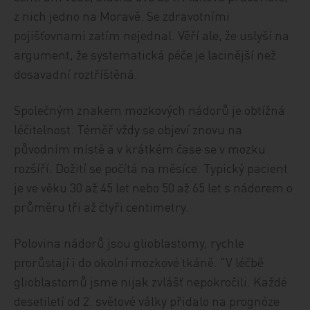
z nich jedno na Moravě. Se zdravotními
pojišťovnami zatím nejednal. Věří ale, že uslyší na
argument, že systematická péče je lacinější než
dosavadní roztříštěná.
Společným znakem mozkových nádorů je obtížná
léčitelnost. Téměř vždy se objeví znovu na
původním místě a v krátkém čase se v mozku
rozšíří. Dožití se počítá na měsíce. Typický pacient
je ve věku 30 až 45 let nebo 50 až 65 let s nádorem o
průměru tři až čtyři centimetry.
Polovina nádorů jsou glioblastomy, rychle
prorůstají i do okolní mozkové tkáně. "V léčbě
glioblastomů jsme nijak zvlášť nepokročili. Každé
desetiletí od 2. světové války přidalo na prognóze