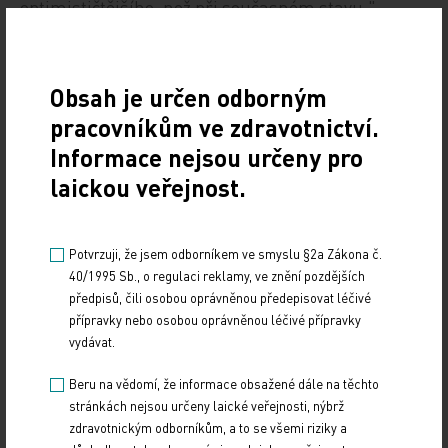
optimističtějšího, než při současném stavu,"
shrnul Beneš.
ČTK
Obsah je určen odborným
pracovníkům ve zdravotnictví.
Zdroj: ČTK
Informace nejsou určeny pro
laickou veřejnost.
Z REGIONŮ
Sdílejte článek
Potvrzuji, že jsem odborníkem ve smyslu §2a Zákona č.
40/1995 Sb., o regulaci reklamy, ve znění pozdějších
předpisů, čili osobou oprávněnou předepisovat léčivé
přípravky nebo osobou oprávněnou léčivé přípravky
vydávat.
Beru na vědomí, že informace obsažené dále na těchto
stránkách nejsou určeny laické veřejnosti, nýbrž
zdravotnickým odborníkům, a to se všemi riziky a