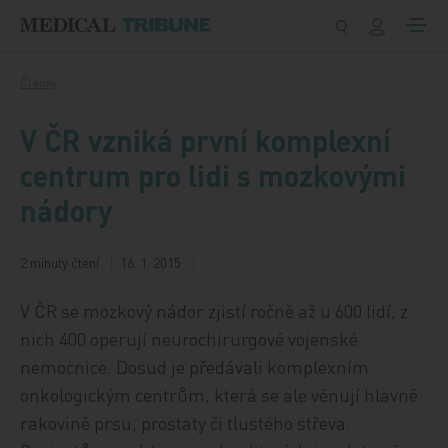
Přeskočit na obsah
Články
V ČR vzniká první komplexní
centrum pro lidi s mozkovými
nádory
2 minuty čtení
16. 1. 2015
V ČR se mozkový nádor zjistí ročně až u 600 lidí, z
nich 400 operují neurochirurgové vojenské
nemocnice. Dosud je předávali komplexním
onkologickým centrům, která se ale věnují hlavně
rakovině prsu, prostaty či tlustého střeva.