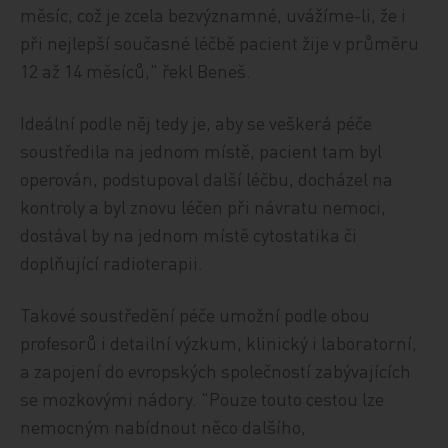
měsíc, což je zcela bezvýznamné, uvážíme-li, že i
při nejlepší současné léčbě pacient žije v průměru
12 až 14 měsíců," řekl Beneš.
Ideální podle něj tedy je, aby se veškerá péče
soustředila na jednom místě, pacient tam byl
operován, podstupoval další léčbu, docházel na
kontroly a byl znovu léčen při návratu nemoci,
dostával by na jednom místě cytostatika či
doplňující radioterapii.
Takové soustředění péče umožní podle obou
profesorů i detailní výzkum, klinický i laboratorní,
a zapojení do evropských společností zabývajících
se mozkovými nádory. "Pouze touto cestou lze
nemocným nabídnout něco dalšího,