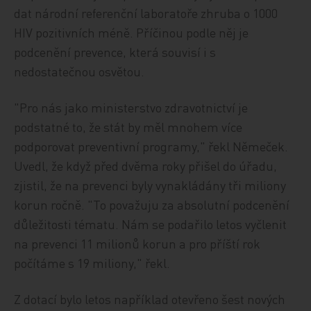
dat národní referenční laboratoře zhruba o 1000
HIV pozitivních méně. Příčinou podle něj je
podcenění prevence, která souvisí i s
nedostatečnou osvětou.
"Pro nás jako ministerstvo zdravotnictví je
podstatné to, že stát by měl mnohem více
podporovat preventivní programy," řekl Němeček.
Uvedl, že když před dvěma roky přišel do úřadu,
zjistil, že na prevenci byly vynakládány tři miliony
korun ročně. "To považuju za absolutní podcenění
důležitosti tématu. Nám se podařilo letos vyčlenit
na prevenci 11 milionů korun a pro příští rok
počítáme s 19 miliony," řekl.
Z dotací bylo letos například otevřeno šest nových