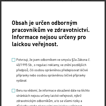
provedeno téměř tisíc vyšetření na HIV.
První případ HIV zaznamenalo Česko v roce 1985 a
Obsah je určen odborným
dlouhodobě patřilo k zemím s velmi nízkým
pracovníkům ve zdravotnictví.
výskytem této infekce. Trend se zlomil až v
Informace nejsou určeny pro
posledních letech, i tak stále je výskyt nákaz HIV
laickou veřejnost.
nízký. Přes 90 procent nových případů jsou muži.
Za tři desítky let potvrdili lékaři v Česku 2567 HIV
Potvrzuji, že jsem odborníkem ve smyslu §2a Zákona č.
nákaz, nemoc AIDS se rozvinula u 450 nakažených,
40/1995 Sb., o regulaci reklamy, ve znění pozdějších
na AIDS zemřelo 233 pacientů, dalších 98 lidí s
předpisů, čili osobou oprávněnou předepisovat léčivé
přípravky nebo osobou oprávněnou léčivé přípravky
AIDS zemřelo z jiné příčiny.
vydávat.
ČTK
Beru na vědomí, že informace obsažené dále na těchto
stránkách nejsou určeny laické veřejnosti, nýbrž
zdravotnickým odborníkům, a to se všemi riziky a
důsledky z toho plynoucími pro laickou veřejnost.