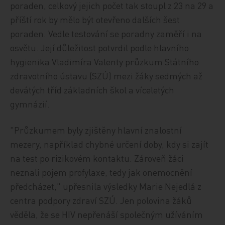
poraden, celkový jejich počet tak stoupl z 23 na 29 a
příští rok by mělo být otevřeno dalších šest
poraden. Vedle testování se poradny zaměří i na
osvětu. Její důležitost potvrdil podle hlavního
hygienika Vladimíra Valenty průzkum Státního
zdravotního ústavu (SZÚ) mezi žáky sedmých až
devátých tříd základních škol a víceletých
gymnázií.
"Průzkumem byly zjištěny hlavní znalostní
mezery, například chybné určení doby, kdy si zajít
na test po rizikovém kontaktu. Zároveň žáci
neznali pojem profylaxe, tedy jak onemocnění
předcházet," upřesnila výsledky Marie Nejedlá z
centra podpory zdraví SZÚ. Jen polovina žáků
věděla, že se HIV nepřenáší společným užíváním