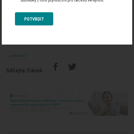
POTVRDIT
Zdroj: ČTK
Z REGIONŮ
Sdílejte článek