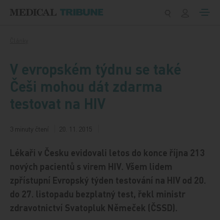
Přeskočit na obsah
Články
V evropském týdnu se také
Češi mohou dát zdarma
testovat na HIV
3 minuty čtení
20. 11. 2015
Lékaři v Česku evidovali letos do konce října 213
nových pacientů s virem HIV. Všem lidem
zpřístupní Evropský týden testování na HIV od 20.
do 27. listopadu bezplatný test, řekl ministr
zdravotnictví Svatopluk Němeček (ČSSD).