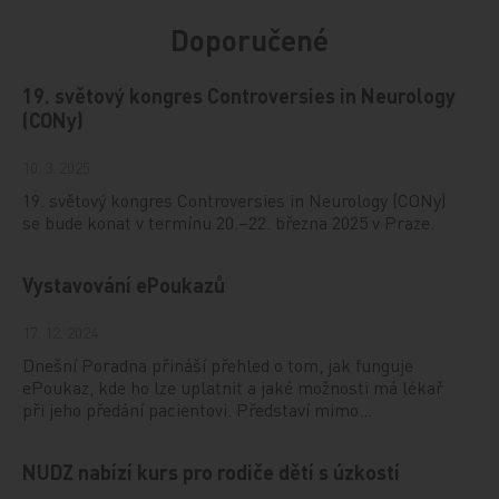
Doporučené
19. světový kongres Controversies in Neurology
(CONy)
10. 3. 2025
19. světový kongres Controversies in Neurology (CONy)
se bude konat v termínu 20.–22. března 2025 v Praze.
Vystavování ePoukazů
17. 12. 2024
Dnešní Poradna přináší přehled o tom, jak funguje
ePoukaz, kde ho lze uplatnit a jaké možnosti má lékař
při jeho předání pacientovi. Představí mimo…
NUDZ nabízí kurs pro rodiče dětí s úzkostí