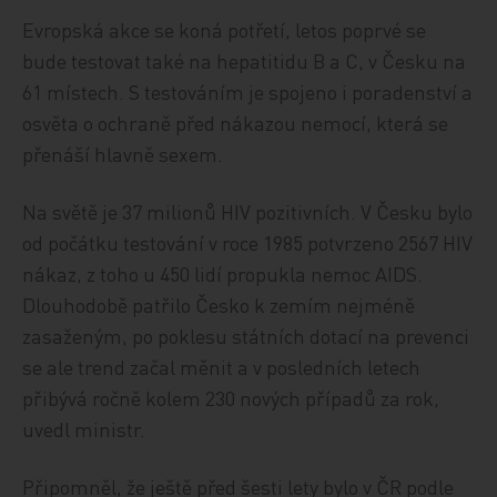
Evropská akce se koná potřetí, letos poprvé se
bude testovat také na hepatitidu B a C, v Česku na
61 místech. S testováním je spojeno i poradenství a
osvěta o ochraně před nákazou nemocí, která se
přenáší hlavně sexem.
Na světě je 37 milionů HIV pozitivních. V Česku bylo
od počátku testování v roce 1985 potvrzeno 2567 HIV
nákaz, z toho u 450 lidí propukla nemoc AIDS.
Dlouhodobě patřilo Česko k zemím nejméně
zasaženým, po poklesu státních dotací na prevenci
se ale trend začal měnit a v posledních letech
přibývá ročně kolem 230 nových případů za rok,
uvedl ministr.
Připomněl, že ještě před šesti lety bylo v ČR podle