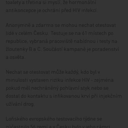
toalety a třetina si myslí, že hormonální
antikoncepce je ochrání před HIV infekcí.
Anonymně a zdarma se mohou nechat otestovat
lidé v celém Česku. Testuje se na 61 místech po
republice, vybraná pracoviště nabídnou i testy na
žloutenky B a C. Součástí kampaně je poradenství
a osvěta.
Nechat se otestovat může každý, kdo byl v
minulosti vystaven riziku infekce HIV - zejména
pokud měl nechráněný pohlavní styk nebo se
dostal do kontaktu s infikovanou krví při injekčním
užívání drog.
Loňského evropského testovacího týdne se
zúčastnilo 56 zemí a v Česku bylo v jeho rámci