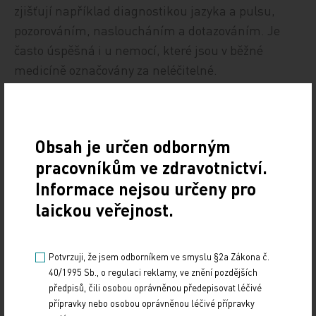
zjišťují například diagnostikou jazyka a pulsu,
pozorováním, nasloucháním a dotazováním. Je
často úspěšná i u nemocí, které jsou v běžné
medicíně označovány za neléčitelné.
ČTK
Obsah je určen odborným
pracovníkům ve zdravotnictví.
Informace nejsou určeny pro
laickou veřejnost.
Zdroj: ČTK
Potvrzuji, že jsem odborníkem ve smyslu §2a Zákona č.
40/1995 Sb., o regulaci reklamy, ve znění pozdějších
předpisů, čili osobou oprávněnou předepisovat léčivé
Z REGIONŮ
přípravky nebo osobou oprávněnou léčivé přípravky