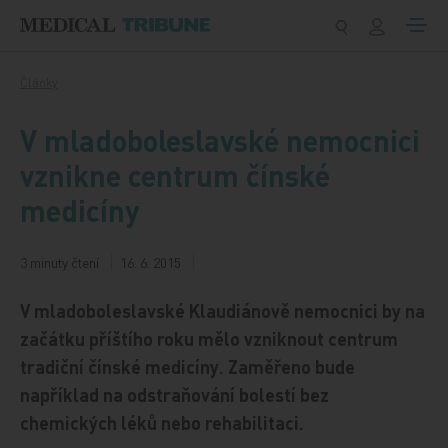
Přeskočit na obsah
Články
V mladoboleslavské nemocnici
vznikne centrum čínské
medicíny
3 minuty čtení
16. 6. 2015
V mladoboleslavské Klaudiánově nemocnici by na
začátku příštího roku mělo vzniknout centrum
tradiční čínské medicíny. Zaměřeno bude
například na odstraňování bolestí bez
chemických léků nebo rehabilitaci.