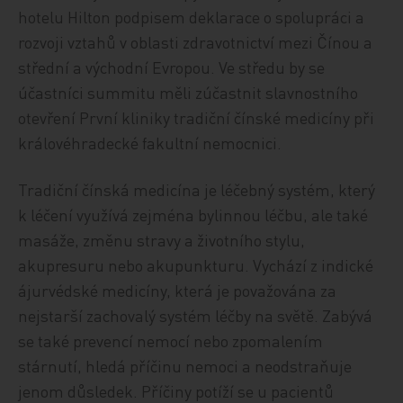
hotelu Hilton podpisem deklarace o spolupráci a
rozvoji vztahů v oblasti zdravotnictví mezi Čínou a
střední a východní Evropou. Ve středu by se
účastníci summitu měli zúčastnit slavnostního
otevření První kliniky tradiční čínské medicíny při
královéhradecké fakultní nemocnici.
Tradiční čínská medicína je léčebný systém, který
k léčení využívá zejména bylinnou léčbu, ale také
masáže, změnu stravy a životního stylu,
akupresuru nebo akupunkturu. Vychází z indické
ájurvédské medicíny, která je považována za
nejstarší zachovalý systém léčby na světě. Zabývá
se také prevencí nemocí nebo zpomalením
stárnutí, hledá příčinu nemoci a neodstraňuje
jenom důsledek. Příčiny potíží se u pacientů