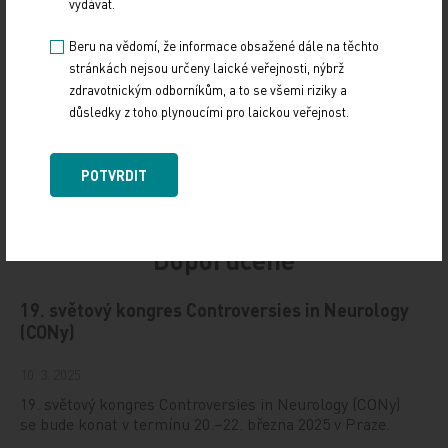
vydávat.
Sdílejte článek
Beru na vědomí, že informace obsažené dále na těchto
stránkách nejsou určeny laické veřejnosti, nýbrž
zdravotnickým odborníkům, a to se všemi riziky a
důsledky z toho plynoucími pro laickou veřejnost.
POTVRDIT
Doporučené
19. světový kongres Controversies in Neurology
(CONy)
10. 3. 2025
19. světový kongres Controversies in Neurology (CONy)
se bude konat v termínu 20.–22. března 2025 v Praze.