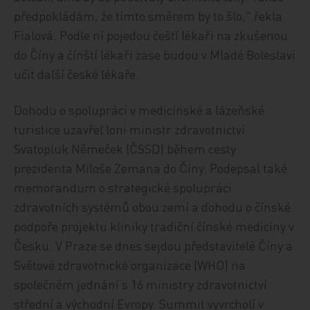
předpokládám, že tímto směrem by to šlo," řekla
Fialová. Podle ní pojedou čeští lékaři na zkušenou
do Číny a čínští lékaři zase budou v Mladé Boleslavi
učit další české lékaře.
Dohodu o spolupráci v medicínské a lázeňské
turistice uzavřel loni ministr zdravotnictví
Svatopluk Němeček (ČSSD) během cesty
prezidenta Miloše Zemana do Číny. Podepsal také
memorandum o strategické spolupráci
zdravotních systémů obou zemí a dohodu o čínské
podpoře projektu kliniky tradiční čínské medicíny v
Česku. V Praze se dnes sejdou představitelé Číny a
Světové zdravotnické organizace (WHO) na
společném jednání s 16 ministry zdravotnictví
střední a východní Evropy. Summit vyvrcholí v