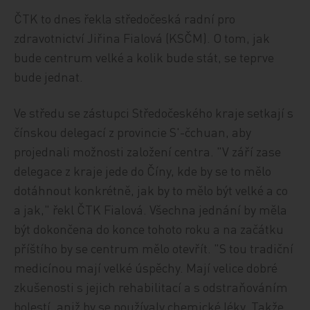
ČTK to dnes řekla středočeská radní pro
zdravotnictví Jiřina Fialová (KSČM). O tom, jak
bude centrum velké a kolik bude stát, se teprve
bude jednat.
Ve středu se zástupci Středočeského kraje setkají s
čínskou delegací z provincie S'-čchuan, aby
projednali možnosti založení centra. "V září zase
delegace z kraje jede do Číny, kde by se to mělo
dotáhnout konkrétně, jak by to mělo být velké a co
a jak," řekl ČTK Fialová. Všechna jednání by měla
být dokončena do konce tohoto roku a na začátku
příštího by se centrum mělo otevřít. "S tou tradiční
medicínou mají velké úspěchy. Mají velice dobré
zkušenosti s jejich rehabilitací a s odstraňováním
bolestí, aniž by se používaly chemické léky. Takže