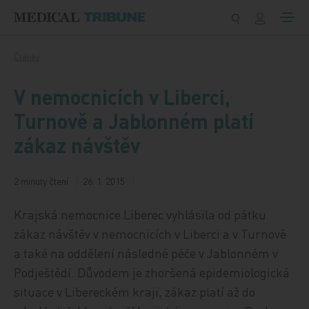
Přeskočit na obsah
Články
V nemocnicích v Liberci,
Turnově a Jablonném platí
zákaz návštěv
2 minuty čtení
26. 1. 2015
Krajská nemocnice Liberec vyhlásila od pátku
zákaz návštěv v nemocnicích v Liberci a v Turnově
a také na oddělení následné péče v Jablonném v
Podještědí. Důvodem je zhoršená epidemiologická
situace v Libereckém kraji, zákaz platí až do