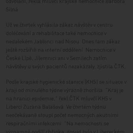
odvolání, řekla mluvčí krajské nemocnice Barbora
Silná.
Už ve čtvrtek vyhlásila zákaz návštěv v centru
doléčování a rehabilitace také nemocnice v
nedalekém Jablonci nad Nisou. Dnes tam zákaz
ještě rozšířili na interní oddělení. Nemocnice v
České Lípě, Jilemnici ani v Semilech zatím
návštěvy u svých pacientů nezakázaly, zjistila ČTK.
Podle krajské hygienické stanice (KHS) se situace v
kraji od minulého týdne výrazně zhoršila. "Kraj je
na hranici epidemie," řekl ČTK mluvčí KHS v
Liberci Zuzana Balašová. Ve čtvrtém týdnu
neočekávaně stoupl počet nemocných akutními
respiračními infekcemi. "Na nemocnosti se
významně podílí chřipka, dosud bylo v Libereckém