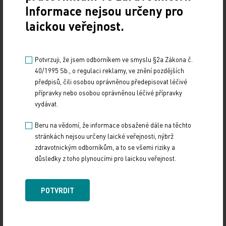
Informace nejsou určeny pro
laickou veřejnost.
Potvrzuji, že jsem odborníkem ve smyslu §2a Zákona č.
40/1995 Sb., o regulaci reklamy, ve znění pozdějších
předpisů, čili osobou oprávněnou předepisovat léčivé
přípravky nebo osobou oprávněnou léčivé přípravky
vydávat.
Doporučené
Beru na vědomí, že informace obsažené dále na těchto
19. světový kongres Controversies in Neurology
stránkách nejsou určeny laické veřejnosti, nýbrž
(CONy)
zdravotnickým odborníkům, a to se všemi riziky a
důsledky z toho plynoucími pro laickou veřejnost.
10. 3. 2025
19. světový kongres Controversies in Neurology (CONy)
POTVRDIT
se bude konat v termínu 20.–22. března 2025 v Praze.
Vystavování ePoukazů