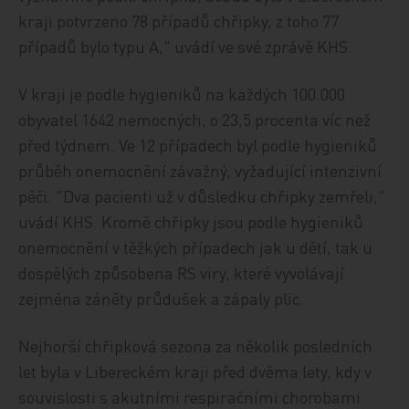
kraji potvrzeno 78 případů chřipky, z toho 77
případů bylo typu A," uvádí ve své zprávě KHS.
V kraji je podle hygieniků na každých 100.000
obyvatel 1642 nemocných, o 23,5 procenta víc než
před týdnem. Ve 12 případech byl podle hygieniků
průběh onemocnění závažný, vyžadující intenzivní
péči. "Dva pacienti už v důsledku chřipky zemřeli,"
uvádí KHS. Kromě chřipky jsou podle hygieniků
onemocnění v těžkých případech jak u dětí, tak u
dospělých způsobena RS viry, které vyvolávají
zejména záněty průdušek a zápaly plic.
Nejhorší chřipková sezona za několik posledních
let byla v Libereckém kraji před dvěma lety, kdy v
souvislosti s akutními respiračními chorobami