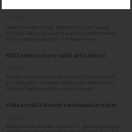
Vystavování ePoukazů
17. 12. 2024
Dnešní Poradna přináší přehled o tom, jak funguje
ePoukaz, kde ho lze uplatnit a jaké možnosti má lékař
při jeho předání pacientovi. Představí mimo…
NUDZ nabízí kurs pro rodiče dětí s úzkostí
13. 12. 2024
Národní ústav duševního zdraví (NUDZ) připravil kurs
pro rodiče dětí s úzkostmi. Účast nabízí zdarma ve 14
městech České republiky v rámci testovací…
Vláda schválila Národní kardiovaskulární plán
12. 12. 2024
Vláda na svém zasedání ve středu 11. prosince schválila
důležitý dokument, Národní kardiovaskulární plán. Ten