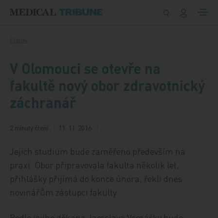
Přeskočit na obsah
Články
V Olomouci se otevře na
fakultě nový obor zdravotnický
záchranář
2 minuty čtení
11. 11. 2016
Jejich studium bude zaměřeno především na
praxi. Obor připravovala fakulta několik let,
přihlášky přijímá do konce února, řekli dnes
novinářům zástupci fakulty.
Podle jejího děkana Jaroslava Vomáčky bude