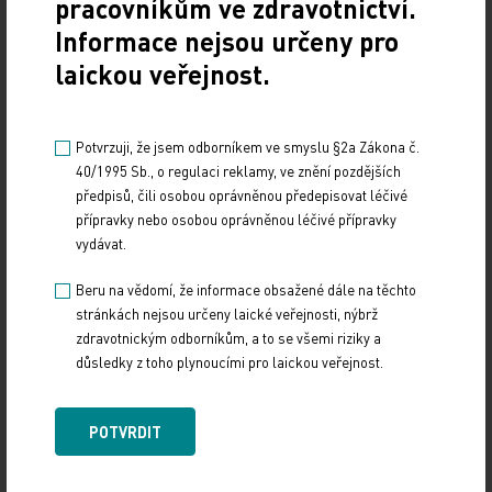
pracovníkům ve zdravotnictví.
Informace nejsou určeny pro
laickou veřejnost.
Potvrzuji, že jsem odborníkem ve smyslu §2a Zákona č.
40/1995 Sb., o regulaci reklamy, ve znění pozdějších
předpisů, čili osobou oprávněnou předepisovat léčivé
přípravky nebo osobou oprávněnou léčivé přípravky
vydávat.
Doporučené
Beru na vědomí, že informace obsažené dále na těchto
stránkách nejsou určeny laické veřejnosti, nýbrž
19. světový kongres Controversies in Neurology
zdravotnickým odborníkům, a to se všemi riziky a
(CONy)
důsledky z toho plynoucími pro laickou veřejnost.
10. 3. 2025
19. světový kongres Controversies in Neurology (CONy)
POTVRDIT
se bude konat v termínu 20.–22. března 2025 v Praze.