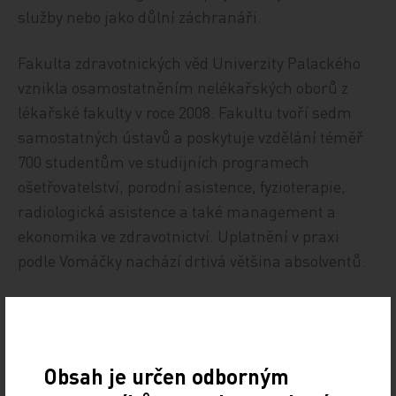
služby nebo jako důlní záchranáři.
Fakulta zdravotnických věd Univerzity Palackého
vznikla osamostatněním nelékařských oborů z
lékařské fakulty v roce 2008. Fakultu tvoří sedm
samostatných ústavů a poskytuje vzdělání téměř
700 studentům ve studijních programech
ošetřovatelství, porodní asistence, fyzioterapie,
radiologická asistence a také management a
ekonomika ve zdravotnictví. Uplatnění v praxi
podle Vomáčky nachází drtivá většina absolventů.
Zdroj: ČTK
Z REGIONŮ
Obsah je určen odborným
Sdílejte článek