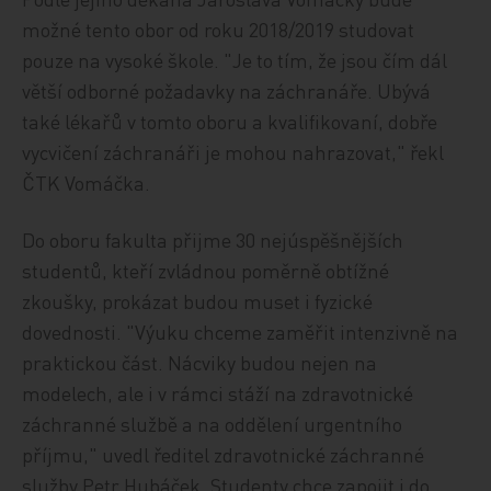
možné tento obor od roku 2018/2019 studovat
pouze na vysoké škole. "Je to tím, že jsou čím dál
větší odborné požadavky na záchranáře. Ubývá
také lékařů v tomto oboru a kvalifikovaní, dobře
vycvičení záchranáři je mohou nahrazovat," řekl
ČTK Vomáčka.
Do oboru fakulta přijme 30 nejúspěšnějších
studentů, kteří zvládnou poměrně obtížné
zkoušky, prokázat budou muset i fyzické
dovednosti. "Výuku chceme zaměřit intenzivně na
praktickou část. Nácviky budou nejen na
modelech, ale i v rámci stáží na zdravotnické
záchranné službě a na oddělení urgentního
příjmu," uvedl ředitel zdravotnické záchranné
služby Petr Hubáček. Studenty chce zapojit i do