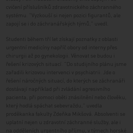
cvičení příslušníků zdravotnického záchranného
systému. "Vyzkouší si nejen pozici figurantů, ale
zapojí se i do záchranářských týmů," uvedl.
Studenti během tří let získají poznatky z oblasti
urgentní medicíny napříč obory od interny přes
chirurgii až po gynekologii. Věnovat se budou i
řešení krizových situací. "Do studijního plánu jsme
zařadili krizovou intervenci v psychiatrii. Jde o
řešení náročných situací, do kterých se záchranáři
dostávají například při zvládání agresivního
pacienta, při pomoci oběti znásilnění nebo člověku,
který hodlá spáchat sebevraždu," uvedla
proděkanka fakulty Zdeňka Mikšová. Absolventi se
uplatní nejen u zdravotní záchranné služby, ale i
na odděleních urgentního příjmu, v týmech horské