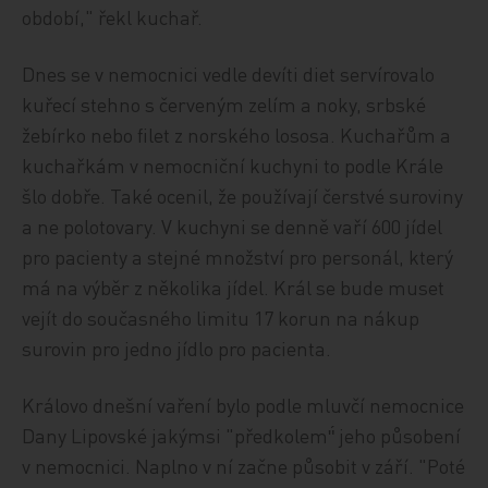
období," řekl kuchař.
Dnes se v nemocnici vedle devíti diet servírovalo
kuřecí stehno s červeným zelím a noky, srbské
žebírko nebo filet z norského lososa. Kuchařům a
kuchařkám v nemocniční kuchyni to podle Krále
šlo dobře. Také ocenil, že používají čerstvé suroviny
a ne polotovary. V kuchyni se denně vaří 600 jídel
pro pacienty a stejné množství pro personál, který
má na výběr z několika jídel. Král se bude muset
vejít do současného limitu 17 korun na nákup
surovin pro jedno jídlo pro pacienta.
Královo dnešní vaření bylo podle mluvčí nemocnice
Dany Lipovské jakýmsi "předkolem"́ jeho působení
v nemocnici. Naplno v ní začne působit v září. "Poté