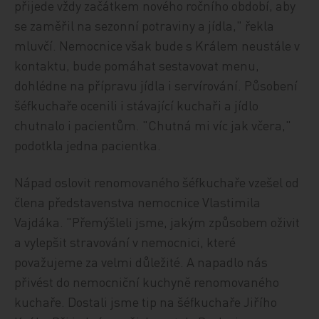
přijede vždy začátkem nového ročního období, aby
se zaměřil na sezonní potraviny a jídla," řekla
mluvčí. Nemocnice však bude s Králem neustále v
kontaktu, bude pomáhat sestavovat menu,
dohlédne na přípravu jídla i servírování. Působení
šéfkuchaře ocenili i stávající kuchaři a jídlo
chutnalo i pacientům. "Chutná mi víc jak včera,"
podotkla jedna pacientka.
Nápad oslovit renomovaného šéfkuchaře vzešel od
člena představenstva nemocnice Vlastimila
Vajdáka. "Přemýšleli jsme, jakým způsobem oživit
a vylepšit stravování v nemocnici, které
považujeme za velmi důležité. A napadlo nás
přivést do nemocniční kuchyně renomovaného
kuchaře. Dostali jsme tip na šéfkuchaře Jiřího