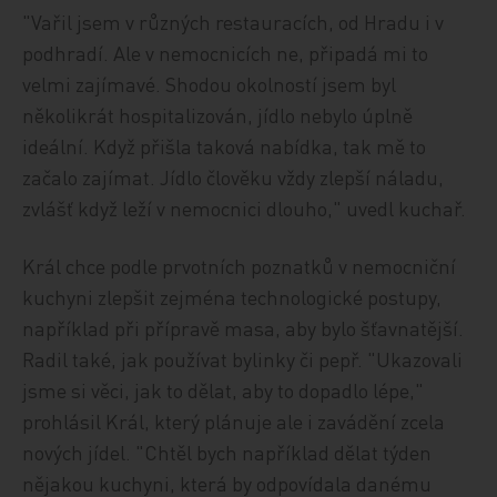
"Vařil jsem v různých restauracích, od Hradu i v
podhradí. Ale v nemocnicích ne, připadá mi to
velmi zajímavé. Shodou okolností jsem byl
několikrát hospitalizován, jídlo nebylo úplně
ideální. Když přišla taková nabídka, tak mě to
začalo zajímat. Jídlo člověku vždy zlepší náladu,
zvlášť když leží v nemocnici dlouho," uvedl kuchař.
Král chce podle prvotních poznatků v nemocniční
kuchyni zlepšit zejména technologické postupy,
například při přípravě masa, aby bylo šťavnatější.
Radil také, jak používat bylinky či pepř. "Ukazovali
jsme si věci, jak to dělat, aby to dopadlo lépe,"
prohlásil Král, který plánuje ale i zavádění zcela
nových jídel. "Chtěl bych například dělat týden
nějakou kuchyni, která by odpovídala danému