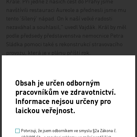
Krále. Při jedné z našich cest do Prahy jsme
navštívili restauraci Aureole a přednesli jsme mu
tento 'šílený' nápad. On k naší velké radosti
nezaváhal a souhlasil," uvedl Vajdák. Král by měl
podle předsedy představenstva nemocnice Petra
Sládka pomoci také s rekonstrukcí stravovacího
provozu, která je v plánu příští rok.
ČTK
Obsah je určen odborným
pracovníkům ve zdravotnictví.
Informace nejsou určeny pro
laickou veřejnost.
Potvrzuji, že jsem odborníkem ve smyslu §2a Zákona č.