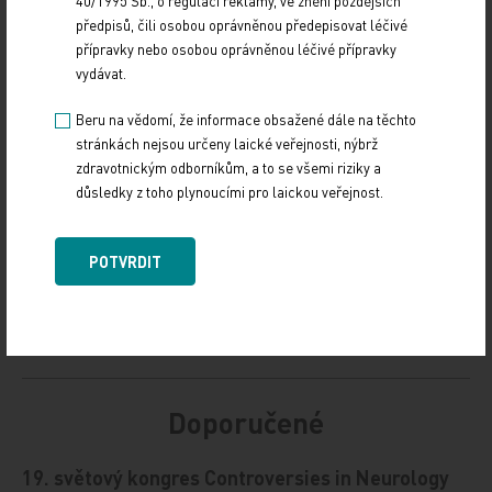
40/1995 Sb., o regulaci reklamy, ve znění pozdějších
předpisů, čili osobou oprávněnou předepisovat léčivé
Zdroj: ČTK
přípravky nebo osobou oprávněnou léčivé přípravky
vydávat.
Z REGIONŮ
Beru na vědomí, že informace obsažené dále na těchto
stránkách nejsou určeny laické veřejnosti, nýbrž
Sdílejte článek
zdravotnickým odborníkům, a to se všemi riziky a
důsledky z toho plynoucími pro laickou veřejnost.
POTVRDIT
Doporučené
19. světový kongres Controversies in Neurology