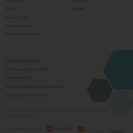
Naše tituly
Přihlášení
Autoři
Kontakt
Kalendář akcí
Znalostní testy
Personální inzerce
Obchodní podmínky
Ochrana osobních údajů
Podmínky užití
Obchodní podmínky předplatného
Odstoupení od smlouvy
Fotografie jsou ilustrační, všechny zobrazené osoby jsou modelem. Zdroj:
Shutterstock, iStock.
© 2026 Medical Tribune
Design od
Beneš &