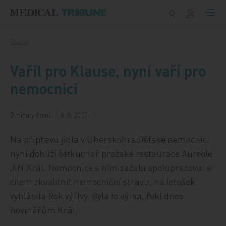
Přeskočit na obsah
Články
Vařil pro Klause, nyní vaří pro
nemocnici
3 minuty čtení
6. 8. 2015
Na přípravu jídla v Uherskohradišťské nemocnici
nyní dohlíží šéfkuchař pražské restaurace Aureole
Jiří Král. Nemocnice s ním začala spolupracovat s
cílem zkvalitnit nemocniční stravu, na letošek
vyhlásila Rok výživy. Byla to výzva, řekl dnes
novinářům Král.