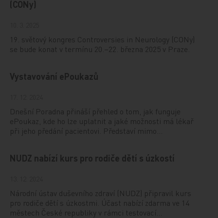
(CONy)
10. 3. 2025
19. světový kongres Controversies in Neurology (CONy)
se bude konat v termínu 20.–22. března 2025 v Praze.
Vystavování ePoukazů
17. 12. 2024
Dnešní Poradna přináší přehled o tom, jak funguje
ePoukaz, kde ho lze uplatnit a jaké možnosti má lékař
při jeho předání pacientovi. Představí mimo…
NUDZ nabízí kurs pro rodiče dětí s úzkostí
13. 12. 2024
Národní ústav duševního zdraví (NUDZ) připravil kurs
pro rodiče dětí s úzkostmi. Účast nabízí zdarma ve 14
městech České republiky v rámci testovací…