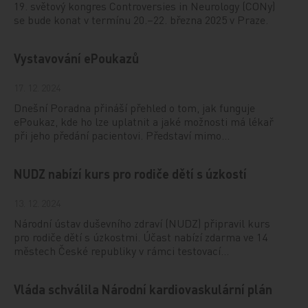
19. světový kongres Controversies in Neurology (CONy)
se bude konat v termínu 20.–22. března 2025 v Praze.
Vystavování ePoukazů
17. 12. 2024
Dnešní Poradna přináší přehled o tom, jak funguje
ePoukaz, kde ho lze uplatnit a jaké možnosti má lékař
při jeho předání pacientovi. Představí mimo…
NUDZ nabízí kurs pro rodiče dětí s úzkostí
13. 12. 2024
Národní ústav duševního zdraví (NUDZ) připravil kurs
pro rodiče dětí s úzkostmi. Účast nabízí zdarma ve 14
městech České republiky v rámci testovací…
Vláda schválila Národní kardiovaskulární plán