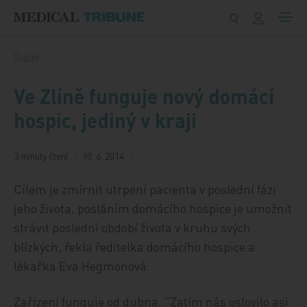
Přeskočit na obsah
Články
Ve Zlíně funguje nový domácí
hospic, jediný v kraji
3 minuty čtení
10. 6. 2014
Cílem je zmírnit utrpení pacienta v poslední fázi
jeho života, posláním domácího hospice je umožnit
strávit poslední období života v kruhu svých
blízkých, řekla ředitelka domácího hospice a
lékařka Eva Hegmonová.
Zařízení funguje od dubna. "Zatím nás oslovilo asi