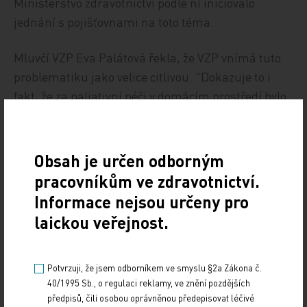
Ministerstvo zdravotnictví podle ní iniciovalo
jednání s pojišťovnami na toto téma.
Mluvčí VZP Eva Palátová řekla, že VZP vnímá tuto
problematiku jako velice citlivou. "Dokazuje to i
fakt, že za paliativní péči v domácím prostředí bylo
v loňském roce za pojištěnce VZP ČR vynaloženo
více než 11 milionů korun. V tuto chvíli se k
poskytnutí paliativní péče domácího hospice Most
Obsah je určen odborným
k domovu Zlín více vyjadřovat nebudeme, dokud
pracovníkům ve zdravotnictví.
neproběhne výběrové řízení s kladným
Informace nejsou určeny pro
stanoviskem," uvedla Palátová.
laickou veřejnost.
ČTK
Potvrzuji, že jsem odborníkem ve smyslu §2a Zákona č.
Zdroj: ČTK
40/1995 Sb., o regulaci reklamy, ve znění pozdějších
předpisů, čili osobou oprávněnou předepisovat léčivé