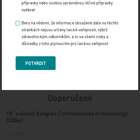
přípravky nebo osobou oprávněnou léčivé přípravky
Z REGIONŮ
vydávat.
Sdílejte článek
Beru na vědomí, že informace obsažené dále na těchto
stránkách nejsou určeny laické veřejnosti, nýbrž
zdravotnickým odborníkům, a to se všemi riziky a
důsledky z toho plynoucími pro laickou veřejnost.
POTVRDIT
Doporučené
19. světový kongres Controversies in Neurology
(CONy)
10. 3. 2025