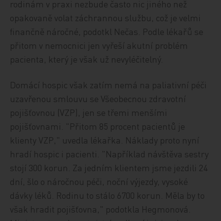
rodinám v praxi nezbude často nic jiného než
opakovaně volat záchrannou službu, což je velmi
finančně náročné, podotkl Nečas. Podle lékařů se
přitom v nemocnici jen vyřeší akutní problém
pacienta, který je však už nevyléčitelný.
Domácí hospic však zatím nemá na paliativní péči
uzavřenou smlouvu se Všeobecnou zdravotní
pojišťovnou (VZP), jen se třemi menšími
pojišťovnami. "Přitom 85 procent pacientů je
klienty VZP," uvedla lékařka. Náklady proto nyní
hradí hospic i pacienti. "Například návštěva sestry
stojí 300 korun. Za jedním klientem jsme jezdili 24
dní, šlo o náročnou péči, noční výjezdy, vysoké
dávky léků. Rodinu to stálo 6700 korun. Měla by to
však hradit pojišťovna," podotkla Hegmonová.