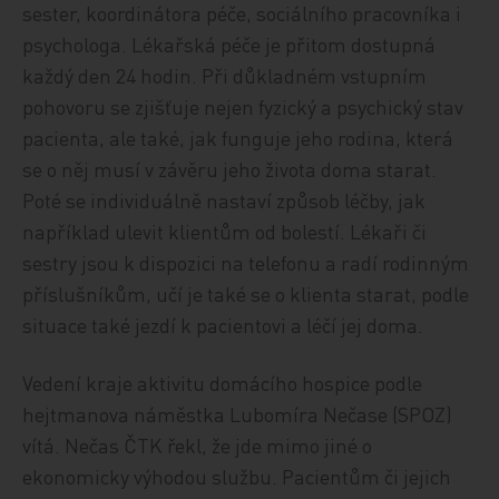
sester, koordinátora péče, sociálního pracovníka i
psychologa. Lékařská péče je přitom dostupná
každý den 24 hodin. Při důkladném vstupním
pohovoru se zjišťuje nejen fyzický a psychický stav
pacienta, ale také, jak funguje jeho rodina, která
se o něj musí v závěru jeho života doma starat.
Poté se individuálně nastaví způsob léčby, jak
například ulevit klientům od bolestí. Lékaři či
sestry jsou k dispozici na telefonu a radí rodinným
příslušníkům, učí je také se o klienta starat, podle
situace také jezdí k pacientovi a léčí jej doma.
Vedení kraje aktivitu domácího hospice podle
hejtmanova náměstka Lubomíra Nečase (SPOZ)
vítá. Nečas ČTK řekl, že jde mimo jiné o
ekonomicky výhodou službu. Pacientům či jejich