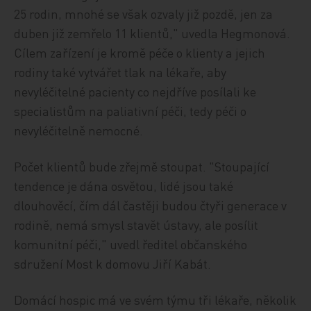
25 rodin, mnohé se však ozvaly již pozdě, jen za
duben již zemřelo 11 klientů," uvedla Hegmonová.
Cílem zařízení je kromě péče o klienty a jejich
rodiny také vytvářet tlak na lékaře, aby
nevyléčitelné pacienty co nejdříve posílali ke
specialistům na paliativní péči, tedy péči o
nevyléčitelně nemocné.
Počet klientů bude zřejmě stoupat. "Stoupající
tendence je dána osvětou, lidé jsou také
dlouhověcí, čím dál častěji budou čtyři generace v
rodině, nemá smysl stavět ústavy, ale posílit
komunitní péči," uvedl ředitel občanského
sdružení Most k domovu Jiří Kabát.
Domácí hospic má ve svém týmu tři lékaře, několik