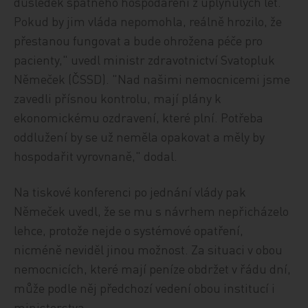
důsledek špatného hospodaření z uplynulých let.
Pokud by jim vláda nepomohla, reálně hrozilo, že
přestanou fungovat a bude ohrožena péče pro
pacienty," uvedl ministr zdravotnictví Svatopluk
Němeček (ČSSD). "Nad našimi nemocnicemi jsme
zavedli přísnou kontrolu, mají plány k
ekonomickému ozdravení, které plní. Potřeba
oddlužení by se už neměla opakovat a měly by
hospodařit vyrovnaně," dodal.
Na tiskové konferenci po jednání vlády pak
Němeček uvedl, že se mu s návrhem nepřicházelo
lehce, protože nejde o systémové opatření,
nicméně neviděl jinou možnost. Za situaci v obou
nemocnicích, které mají peníze obdržet v řádu dní,
může podle něj předchozí vedení obou institucí i
ministerstva.