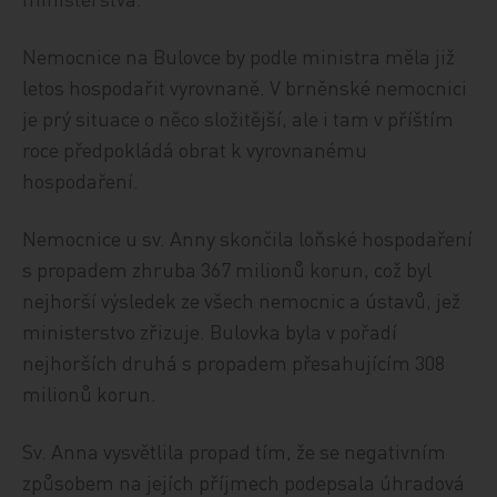
Nemocnice na Bulovce by podle ministra měla již
letos hospodařit vyrovnaně. V brněnské nemocnici
je prý situace o něco složitější, ale i tam v příštím
roce předpokládá obrat k vyrovnanému
hospodaření.
Nemocnice u sv. Anny skončila loňské hospodaření
s propadem zhruba 367 milionů korun, což byl
nejhorší výsledek ze všech nemocnic a ústavů, jež
ministerstvo zřizuje. Bulovka byla v pořadí
nejhorších druhá s propadem přesahujícím 308
milionů korun.
Sv. Anna vysvětlila propad tím, že se negativním
způsobem na jejích příjmech podepsala úhradová