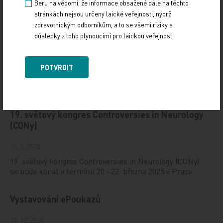
Beru na vědomí, že informace obsažené dále na těchto
stránkách nejsou určeny laické veřejnosti, nýbrž
zdravotnickým odborníkům, a to se všemi riziky a
důsledky z toho plynoucími pro laickou veřejnost.
POTVRDIT
Doporučené
19. světový kongres Controversies in Neurology
(CONy)
10. 3. 2025
19. světový kongres Controversies in Neurology (CONy)
se bude konat v termínu 20.–22. března 2025 v Praze.
Vystavování ePoukazů
17. 12. 2024