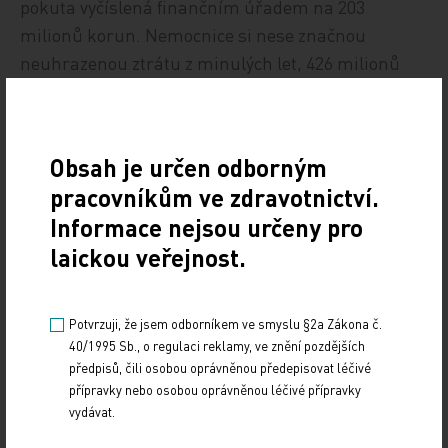
pokuta vyčíslená finančním úřadem na 203
milionů korun. Nemocnice si nese značnou
neuhrazenou ztrátu z minulých let, 426 milionů
korun. Na rezervním fondu měla na konci roku pět
milionů korun. Její závazky z obchodního styku od
data zdanitelného plnění nad 60 dnů dosáhly 514
Obsah je určen odborným
milionů korun.
pracovníkům ve zdravotnictví.
Informace nejsou určeny pro
ČTK
laickou veřejnost.
Zdroj: ČTK
Potvrzuji, že jsem odborníkem ve smyslu §2a Zákona č.
POLITIKA
FINANCE
40/1995 Sb., o regulaci reklamy, ve znění pozdějších
předpisů, čili osobou oprávněnou předepisovat léčivé
Sdílejte článek
přípravky nebo osobou oprávněnou léčivé přípravky
vydávat.