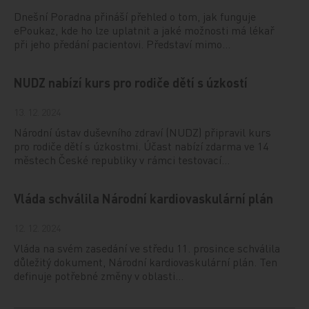
Dnešní Poradna přináší přehled o tom, jak funguje
ePoukaz, kde ho lze uplatnit a jaké možnosti má lékař
při jeho předání pacientovi. Představí mimo…
NUDZ nabízí kurs pro rodiče dětí s úzkostí
13. 12. 2024
Národní ústav duševního zdraví (NUDZ) připravil kurs
pro rodiče dětí s úzkostmi. Účast nabízí zdarma ve 14
městech České republiky v rámci testovací…
Vláda schválila Národní kardiovaskulární plán
12. 12. 2024
Vláda na svém zasedání ve středu 11. prosince schválila
důležitý dokument, Národní kardiovaskulární plán. Ten
definuje potřebné změny v oblasti…