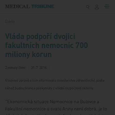
Přeskočit na obsah
Články
Vláda podpoří dvojici
fakultních nemocnic 700
miliony korun
2 minuty čtení
31. 7. 2014
V tiskové zprávě o tom informovalo ministerstvo zdravotnictví, podle
něhož budou finance poskytnuty z vládní rozpočtové rezervy.
"Ekonomická situace Nemocnice na Bulovce a
Fakultní nemocnice u svaté Anny není dobrá, je to