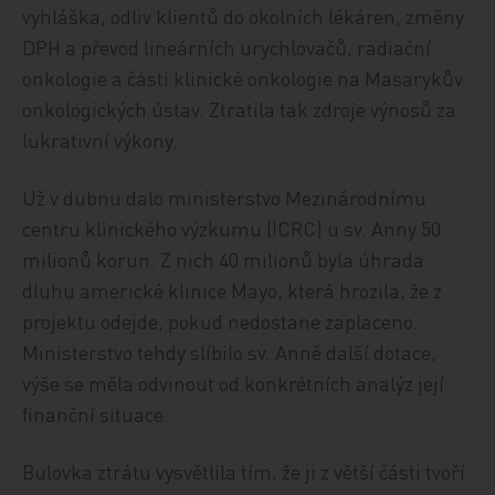
vyhláška, odliv klientů do okolních lékáren, změny
DPH a převod lineárních urychlovačů, radiační
onkologie a části klinické onkologie na Masarykův
onkologických ústav. Ztratila tak zdroje výnosů za
lukrativní výkony.
Už v dubnu dalo ministerstvo Mezinárodnímu
centru klinického výzkumu (ICRC) u sv. Anny 50
milionů korun. Z nich 40 milionů byla úhrada
dluhu americké klinice Mayo, která hrozila, že z
projektu odejde, pokud nedostane zaplaceno.
Ministerstvo tehdy slíbilo sv. Anně další dotace,
výše se měla odvinout od konkrétních analýz její
finanční situace.
Bulovka ztrátu vysvětlila tím, že ji z větší části tvoří