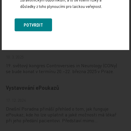
důsledky z toho plynoucími pro laickou veřejnost.
Doporučené
POTVRDIT
19. světový kongres Controversies in Neurology
(CONy)
10. 3. 2025
19. světový kongres Controversies in Neurology (CONy)
se bude konat v termínu 20.–22. března 2025 v Praze.
Vystavování ePoukazů
17. 12. 2024
Dnešní Poradna přináší přehled o tom, jak funguje
ePoukaz, kde ho lze uplatnit a jaké možnosti má lékař
při jeho předání pacientovi. Představí mimo…