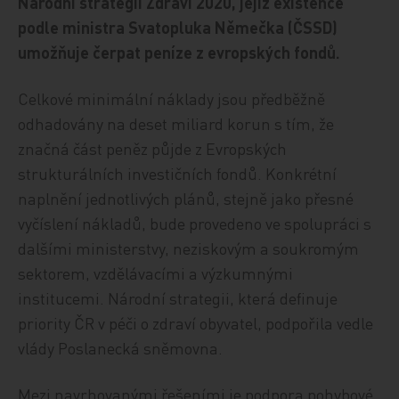
Národní strategii Zdraví 2020, jejíž existence
podle ministra Svatopluka Němečka (ČSSD)
umožňuje čerpat peníze z evropských fondů.
Celkové minimální náklady jsou předběžně
odhadovány na deset miliard korun s tím, že
značná část peněz půjde z Evropských
strukturálních investičních fondů. Konkrétní
naplnění jednotlivých plánů, stejně jako přesné
vyčíslení nákladů, bude provedeno ve spolupráci s
dalšími ministerstvy, neziskovým a soukromým
sektorem, vzdělávacími a výzkumnými
institucemi. Národní strategii, která definuje
priority ČR v péči o zdraví obyvatel, podpořila vedle
vlády Poslanecká sněmovna.
Mezi navrhovanými řešeními je podpora pohybové