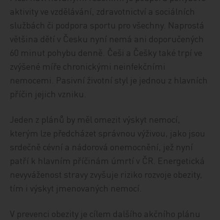
aktivity ve vzdělávání, zdravotnictví a sociálních
službách či podpora sportu pro všechny. Naprostá
většina dětí v Česku nyní nemá ani doporučených
60 minut pohybu denně. Češi a Češky také trpí ve
zvýšené míře chronickými neinfekčními
nemocemi. Pasivní životní styl je jednou z hlavních
příčin jejich vzniku.
Jeden z plánů by měl omezit výskyt nemocí,
kterým lze předcházet správnou výživou, jako jsou
srdečně cévní a nádorová onemocnění, jež nyní
patří k hlavním příčinám úmrtí v ČR. Energetická
nevyváženost stravy zvyšuje riziko rozvoje obezity,
tím i výskyt jmenovaných nemocí.
V prevenci obezity je cílem dalšího akčního plánu