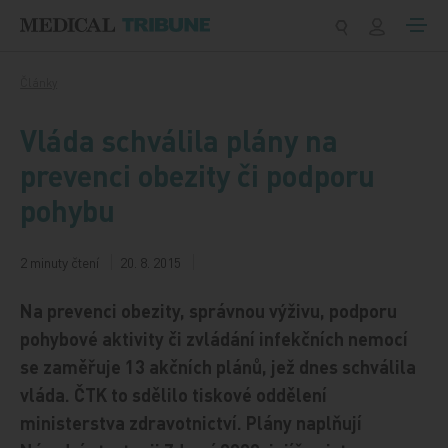
Přeskočit na obsah
Články
Vláda schválila plány na
prevenci obezity či podporu
pohybu
2 minuty čtení
20. 8. 2015
Na prevenci obezity, správnou výživu, podporu
pohybové aktivity či zvládání infekčních nemocí
se zaměřuje 13 akčních plánů, jež dnes schválila
vláda. ČTK to sdělilo tiskové oddělení
ministerstva zdravotnictví. Plány naplňují