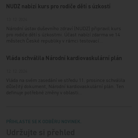
NUDZ nabízí kurs pro rodiče dětí s úzkostí
13. 12. 2024
Národní ústav duševního zdraví (NUDZ) připravil kurs
pro rodiče dětí s úzkostmi. Účast nabízí zdarma ve 14
městech České republiky v rámci testovací…
Vláda schválila Národní kardiovaskulární plán
12. 12. 2024
Vláda na svém zasedání ve středu 11. prosince schválila
důležitý dokument, Národní kardiovaskulární plán. Ten
definuje potřebné změny v oblasti…
PŘIHLASTE SE K ODBĚRU NOVINEK.
Udržujte si přehled