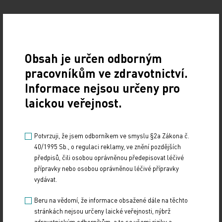
Obsah je určen odborným
pracovníkům ve zdravotnictví.
Informace nejsou určeny pro
Zdroj: ČTK
laickou veřejnost.
POLITIKA
Potvrzuji, že jsem odborníkem ve smyslu §2a Zákona č.
Sdílejte článek
40/1995 Sb., o regulaci reklamy, ve znění pozdějších
předpisů, čili osobou oprávněnou předepisovat léčivé
přípravky nebo osobou oprávněnou léčivé přípravky
vydávat.
Beru na vědomí, že informace obsažené dále na těchto
stránkách nejsou určeny laické veřejnosti, nýbrž
zdravotnickým odborníkům, a to se všemi riziky a