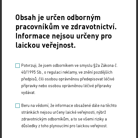
ČTK
Obsah je určen odborným
Zdroj: ČTK
pracovníkům ve zdravotnictví.
LEGISLATIVA
Informace nejsou určeny pro
POLITIKA
laickou veřejnost.
Sdílejte článek
Potvrzuji, že jsem odborníkem ve smyslu §2a Zákona č.
40/1995 Sb., o regulaci reklamy, ve znění pozdějších
předpisů, čili osobou oprávněnou předepisovat léčivé
přípravky nebo osobou oprávněnou léčivé přípravky
vydávat.
Beru na vědomí, že informace obsažené dále na těchto
stránkách nejsou určeny laické veřejnosti, nýbrž
zdravotnickým odborníkům, a to se všemi riziky a
Doporučené
důsledky z toho plynoucími pro laickou veřejnost.