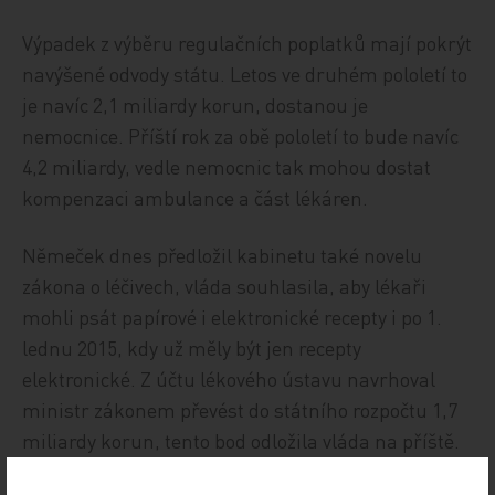
Výpadek z výběru regulačních poplatků mají pokrýt
navýšené odvody státu. Letos ve druhém pololetí to
je navíc 2,1 miliardy korun, dostanou je
nemocnice. Příští rok za obě pololetí to bude navíc
4,2 miliardy, vedle nemocnic tak mohou dostat
kompenzaci ambulance a část lékáren.
Němeček dnes předložil kabinetu také novelu
zákona o léčivech, vláda souhlasila, aby lékaři
mohli psát papírové i elektronické recepty i po 1.
lednu 2015, kdy už měly být jen recepty
elektronické. Z účtu lékového ústavu navrhoval
ministr zákonem převést do státního rozpočtu 1,7
miliardy korun, tento bod odložila vláda na příště.