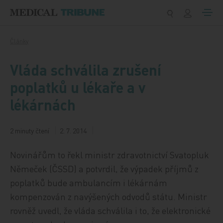
Přeskočit na obsah
Články
Vláda schválila zrušení
poplatků u lékaře a v
lékárnách
2 minuty čtení
2. 7. 2014
Novinářům to řekl ministr zdravotnictví Svatopluk
Němeček (ČSSD) a potvrdil, že výpadek příjmů z
poplatků bude ambulancím i lékárnám
kompenzován z navýšených odvodů státu. Ministr
rovněž uvedl, že vláda schválila i to, že elektronické