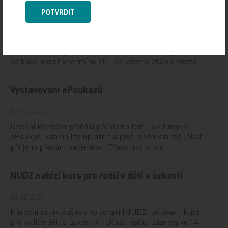
19. světový kongres Controversies in Neurology
POTVRDIT
(CONy)
10. 3. 2025
19. světový kongres Controversies in Neurology (CONy)
se bude konat v termínu 20.–22. března 2025 v Praze.
Vystavování ePoukazů
17. 12. 2024
Dnešní Poradna přináší přehled o tom, jak funguje
ePoukaz, kde ho lze uplatnit a jaké možnosti má lékař
při jeho předání pacientovi. Představí mimo…
NUDZ nabízí kurs pro rodiče dětí s úzkostí
13. 12. 2024
Národní ústav duševního zdraví (NUDZ) připravil kurs
pro rodiče dětí s úzkostmi. Účast nabízí zdarma ve 14