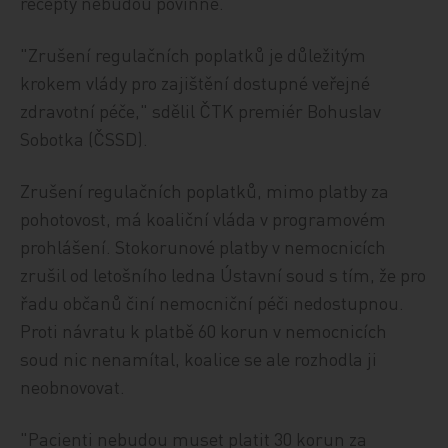
recepty nebudou povinné.
"Zrušení regulačních poplatků je důležitým
krokem vlády pro zajištění dostupné veřejné
zdravotní péče," sdělil ČTK premiér Bohuslav
Sobotka (ČSSD).
Zrušení regulačních poplatků, mimo platby za
pohotovost, má koaliční vláda v programovém
prohlášení. Stokorunové platby v nemocnicích
zrušil od letošního ledna Ústavní soud s tím, že pro
řadu občanů činí nemocniční péči nedostupnou.
Proti návratu k platbě 60 korun v nemocnicích
soud nic nenamítal, koalice se ale rozhodla ji
neobnovovat.
"Pacienti nebudou muset platit 30 korun za