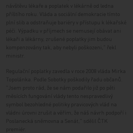
návštěvu lékaře a poplatek v lékárně od ledna
příštího roku. Vláda a sociální demokracie tímto
plní slib a odstraňuje bariéry v přístupu k lékařské
péči. Výpadku v příjmech se nemusejí obávat ani
lékaři a lékárny, zrušené poplatky jim budou
kompenzovány tak, aby nebyli poškozeni," řekl
ministr.
Regulační poplatky zavedla v roce 2008 vláda Mirka
Topolánka. Podle Sobotky poškodily řadu občanů.
"Jsem proto rád, že se nám podařilo již po pěti
měsících fungování vlády tento nespravedlivý
symbol bezohledné politiky pravicových vlád na
vládni úrovni zrušit a věřím, že náš návrh podpoří i
Poslanecká sněmovna a Senát," sdělil ČTK
premiér.