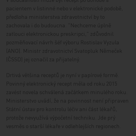
pacientem v listinné nebo v elektronické podobě,
předloha ministerstva zdravotnictví by to
zachovala i do budoucna. "Nechceme úplně
zatlouci elektronickou preskripci," zdůvodnil
pozměňovací návrh šéf výboru Rostislav Vyzula
(ANO). Ministr zdravotnictví Svatopluk Němeček
(ČSSD) jej označil za přijatelný.
Drtivá většina receptů je nyní v papírové formě.
Povinný elektronický recept měla od roku 2015
zavést novela schválená začátkem minulého roku.
Ministerstvo uvádí, že na povinnost není připraven
Státní ústav pro kontrolu léčiv ani část lékařů,
protože nevyužívá výpočetní techniku. Jde prý
vesměs o starší lékaře v odlehlejších regionech.