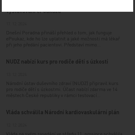
Vystavování ePoukazů
17. 12. 2024
Dnešní Poradna přináší přehled o tom, jak funguje
ePoukaz, kde ho lze uplatnit a jaké možnosti má lékař
při jeho předání pacientovi. Představí mimo…
NUDZ nabízí kurs pro rodiče dětí s úzkostí
13. 12. 2024
Národní ústav duševního zdraví (NUDZ) připravil kurs
pro rodiče dětí s úzkostmi. Účast nabízí zdarma ve 14
městech České republiky v rámci testovací…
Vláda schválila Národní kardiovaskulární plán
12. 12. 2024
Vláda na svém zasedání ve středu 11. prosince schválila