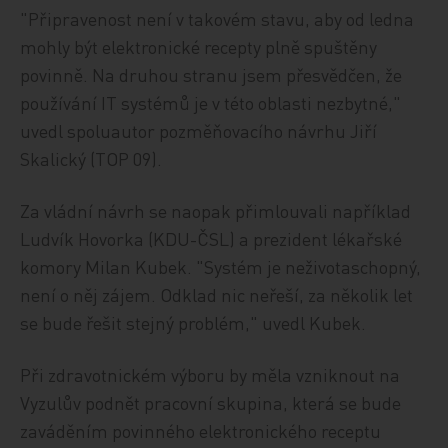
"Připravenost není v takovém stavu, aby od ledna
mohly být elektronické recepty plně spuštěny
povinně. Na druhou stranu jsem přesvědčen, že
používání IT systémů je v této oblasti nezbytné,"
uvedl spoluautor pozměňovacího návrhu Jiří
Skalický (TOP 09).
Za vládní návrh se naopak přimlouvali například
Ludvík Hovorka (KDU-ČSL) a prezident lékařské
komory Milan Kubek. "Systém je neživotaschopný,
není o něj zájem. Odklad nic neřeší, za několik let
se bude řešit stejný problém," uvedl Kubek.
Při zdravotnickém výboru by měla vzniknout na
Vyzulův podnět pracovní skupina, která se bude
zaváděním povinného elektronického receptu