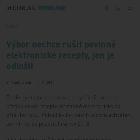
Přeskočit na obsah
Články
Výbor nechce rušit povinné
elektronické recepty, jen je
odložit
2 minuty čtení
5. 9. 2014
Podle nyní platného zákona by lékaři museli
předepisovat recepty výhradně elektronicky od
příštího roku. Pokud by byl návrh výboru schválen,
termín by se posunul na rok 2018.
V současnosti může být recept po dohodě s