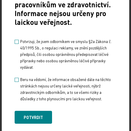
pracovníkům ve zdravotnictví.
Sdílejte článek
Informace nejsou určeny pro
laickou veřejnost.
Potvrzuji, že jsem odborníkem ve smyslu §2a Zákona č.
40/1995 Sb., o regulaci reklamy, ve znění pozdějších
předpisů, čili osobou oprávněnou předepisovat léčivé
přípravky nebo osobou oprávněnou léčivé přípravky
vydávat.
Doporučené
Beru na vědomí, že informace obsažené dále na těchto
stránkách nejsou určeny laické veřejnosti, nýbrž
19. světový kongres Controversies in Neurology
zdravotnickým odborníkům, a to se všemi riziky a
(CONy)
důsledky z toho plynoucími pro laickou veřejnost.
10. 3. 2025
POTVRDIT
19. světový kongres Controversies in Neurology (CONy)
se bude konat v termínu 20.–22. března 2025 v Praze.