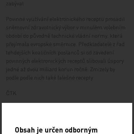
zabývat.
Povinné využívání elektronického receptu prosadil
sněmovní zdravotnický výbor v minulém volebním
období do původně technické vládní normy, která
přejímala evropské směrnice. Předkladatelé z řad
tehdejších koaličních poslanců si od zavedení
povinných elektronických receptů slibovali úspory
jedné až dvou miliard korun ročně. Zmizely by
podle podle nich také falešné recepty.
ČTK
Zdroj: ČTK
POLITIKA
Obsah je určen odborným