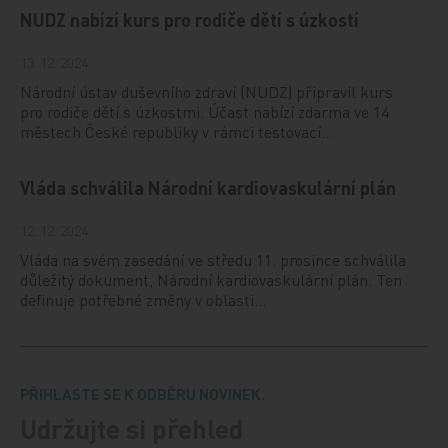
NUDZ nabízí kurs pro rodiče dětí s úzkostí
13. 12. 2024
Národní ústav duševního zdraví (NUDZ) připravil kurs
pro rodiče dětí s úzkostmi. Účast nabízí zdarma ve 14
městech České republiky v rámci testovací…
Vláda schválila Národní kardiovaskulární plán
12. 12. 2024
Vláda na svém zasedání ve středu 11. prosince schválila
důležitý dokument, Národní kardiovaskulární plán. Ten
definuje potřebné změny v oblasti…
PŘIHLASTE SE K ODBĚRU NOVINEK.
Udržujte si přehled