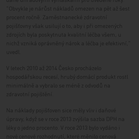
"Obvykle je nárůst nákladů omezen na pět až šest
procent ročně. Zaměstnanecké zdravotní
pojišťovny však usilují o to, aby i při omezených
zdrojích byla poskytnuta kvalitní léčba všem, u
nichž vzniká oprávněný nárok a léčba je efektivní,"
uvedl.
V letech 2010 až 2014 Česko procházelo
hospodářskou recesí, hrubý domácí produkt rostl
minimálně a vybralo se méně z odvodů na
zdravotní pojištění.
Na náklady pojišťoven sice měly vliv i daňové
úpravy, když se v roce 2013 zvýšila sazba DPH na
léky o jedno procento. V roce 2013 bylo vydáno i
nové cenové rozhodnutí, které měnilo cenová