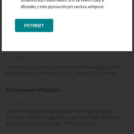
důsledky z toho plynoucími pro laickou veřejnost.
Doporučené
POTVRDIT
19. světový kongres Controversies in Neurology
(CONy)
10. 3. 2025
19. světový kongres Controversies in Neurology (CONy)
se bude konat v termínu 20.–22. března 2025 v Praze.
Vystavování ePoukazů
17. 12. 2024
Dnešní Poradna přináší přehled o tom, jak funguje
ePoukaz, kde ho lze uplatnit a jaké možnosti má lékař
při jeho předání pacientovi. Představí mimo…