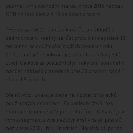
pásma, tím i obchodní marže. V roce 2015 naopak
DPH na léky klesla z 15 na deset procent.
"Přesto za rok 2015 došlo k nárůstu nákladů o
sedm procent, reálný nárůst proto činí nejméně 12
procent a po doúčtování zbylých výkonů z roku
2015, které ještě pokračuje, se tento nárůst ještě
zvýší. Celkově za poslední čtyři roky činí nominální
nárůst nákladů průměrně přes 33 procent ročně,"
shrnul Friedrich.
Stejný vývoj ukazuje podle něj i počet přípravků
používaných v centrech. Za poslední čtyři roky
stoupá průměrně o 22 procent ročně. "Celkově je v
tomto segmentu více než čtyřikrát více přípravků
než v roce 2010," řekl Friedrich. Největší díl peněz