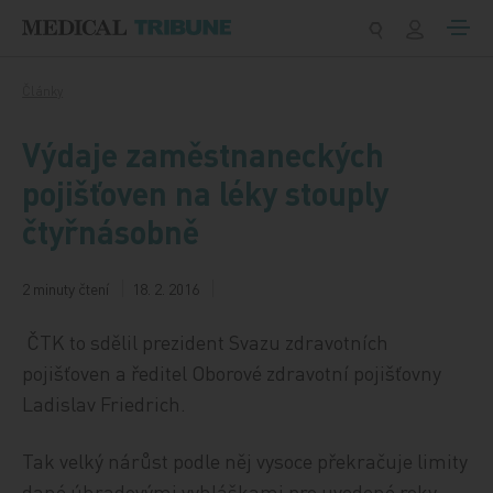
Přeskočit na obsah
Články
Výdaje zaměstnaneckých
pojišťoven na léky stouply
čtyřnásobně
2 minuty čtení
18. 2. 2016
ČTK to sdělil prezident Svazu zdravotních
pojišťoven a ředitel Oborové zdravotní pojišťovny
Ladislav Friedrich.
Tak velký nárůst podle něj vysoce překračuje limity
dané úhradovými vyhláškami pro uvedené roky.