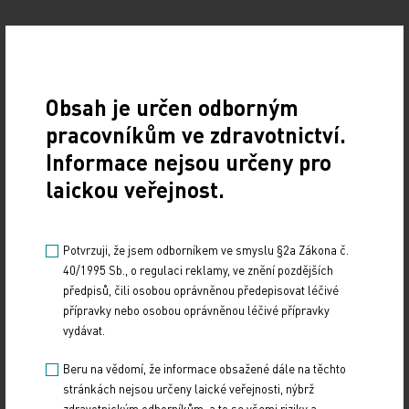
Obsah je určen odborným
pracovníkům ve zdravotnictví.
Informace nejsou určeny pro
Zdroj: ČTK
laickou veřejnost.
FINANCE
Potvrzuji, že jsem odborníkem ve smyslu §2a Zákona č.
Sdílejte článek
40/1995 Sb., o regulaci reklamy, ve znění pozdějších
předpisů, čili osobou oprávněnou předepisovat léčivé
přípravky nebo osobou oprávněnou léčivé přípravky
vydávat.
Beru na vědomí, že informace obsažené dále na těchto
stránkách nejsou určeny laické veřejnosti, nýbrž
zdravotnickým odborníkům, a to se všemi riziky a