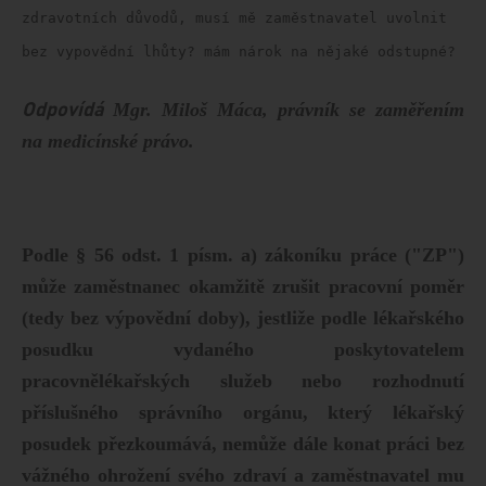
zdravotních důvodů, musí mě zaměstnavatel uvolnit
bez vypovědní lhůty? mám nárok na nějaké odstupné?
Odpovídá
Mgr. Miloš Máca, právník se zaměřením
na medicínské právo.
Podle § 56 odst. 1 písm. a) zákoníku práce ("ZP")
může zaměstnanec okamžitě zrušit pracovní poměr
(tedy bez výpovědní doby), jestliže podle lékařského
posudku vydaného poskytovatelem
pracovnělékařských služeb nebo rozhodnutí
příslušného správního orgánu, který lékařský
posudek přezkoumává, nemůže dále konat práci bez
vážného ohrožení svého zdraví a zaměstnavatel mu