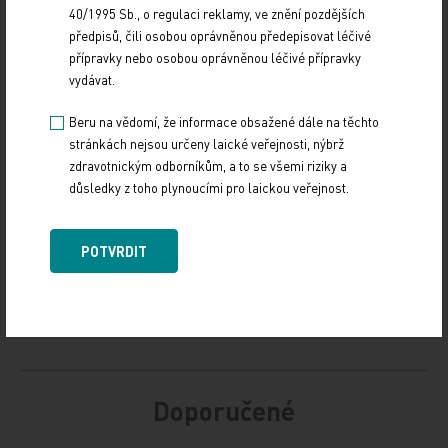
40/1995 Sb., o regulaci reklamy, ve znění pozdějších
předpisů, čili osobou oprávněnou předepisovat léčivé
přípravky nebo osobou oprávněnou léčivé přípravky
Zdroj: www.tribune.cz
vydávat.
Z REGIONŮ
PRACOVNÍ PRÁVO
Beru na vědomí, že informace obsažené dále na těchto
stránkách nejsou určeny laické veřejnosti, nýbrž
Sdílejte článek
zdravotnickým odborníkům, a to se všemi riziky a
důsledky z toho plynoucími pro laickou veřejnost.
POTVRDIT
Doporučené