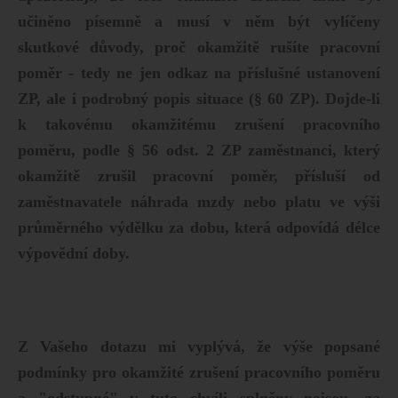
učiněno písemně a musí v něm být vylíčeny
skutkové důvody, proč okamžitě rušíte pracovní
poměr - tedy ne jen odkaz na příslušné ustanovení
ZP, ale i podrobný popis situace (§ 60 ZP). Dojde-li
k takovému okamžitému zrušení pracovního
poměru, podle § 56 odst. 2 ZP zaměstnanci, který
okamžitě zrušil pracovní poměr, přísluší od
zaměstnavatele náhrada mzdy nebo platu ve výši
průměrného výdělku za dobu, která odpovídá délce
výpovědní doby.
Z Vašeho dotazu mi vyplývá, že výše popsané
podmínky pro okamžité zrušení pracovního poměru