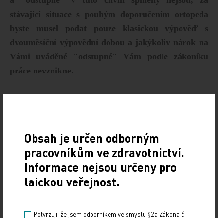
a "odstupné" v tuto chvíli splněny nejsou, za
stávající situace s pouhým doporučením ortopeda
byste musel podat pouze klasickou výpověď s
dvouměsíční výpovědní dobou a jakýkoliv nárok na
Vámi uváděné "odstupné" Vám podle zákoníku
práce nevznikne.
www.tribune.cz
Obsah je určen odborným
pracovníkům ve zdravotnictví.
Informace nejsou určeny pro
laickou veřejnost.
Potvrzuji, že jsem odborníkem ve smyslu §2a Zákona č.