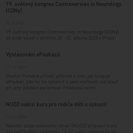
19. světový kongres Controversies in Neurology
(CONy)
10. 3. 2025
19. světový kongres Controversies in Neurology (CONy)
se bude konat v termínu 20.–22. března 2025 v Praze.
Vystavování ePoukazů
17. 12. 2024
Dnešní Poradna přináší přehled o tom, jak funguje
ePoukaz, kde ho lze uplatnit a jaké možnosti má lékař
při jeho předání pacientovi. Představí mimo…
NUDZ nabízí kurs pro rodiče dětí s úzkostí
13. 12. 2024
Národní ústav duševního zdraví (NUDZ) připravil kurs
pro rodiče dětí s úzkostmi. Účast nabízí zdarma ve 14