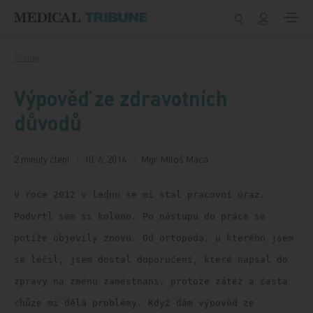
Přeskočit na obsah
Články
Výpověď ze zdravotních
důvodů
2 minuty čtení
10. 6. 2014
Mgr. Miloš Máca
V roce 2012 v lednu se mi stal pracovní úraz.
Podvrtl sem si koleno. Po nástupu do práce se
potíže objevily znovu. Od ortopeda, u kterého jsem
se léčil, jsem dostal doporučení, které napsal do
zprávy na změnu zaměstnáni, protože zátěž a častá
chůze mi dělá problémy. Když dám výpověd ze