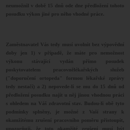
neumožnil v době 15 dnů ode dne předložení tohoto
posudku výkon jiné pro něho vhodné práce.
Zaměstnavatel Vás tedy musí uvolnit bez výpovědní
doby jen 1) v případě, že máte pro nemožnost
výkonu stávající vydán přímo posudek
poskytovatelem pracovnělékařských služeb
("doporučení ortopeda" formou lékařské zprávy
tedy nestačí) a 2) nepovede-li se mu do 15 dnů od
předložení posudku najít u něj jinou vhodnou práci
s ohledem na Váš zdravotní stav. Budou-li obě tyto
podmínky splněny, je možné z Vaší strany k
okamžitému zrušení pracovního poměru přistoupit,
upozorňuji, že toto okamžité zrušení musí být