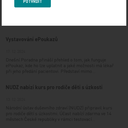
POTVRDIT
10. 3. 2025
19. světový kongres Controversies in Neurology (CONy)
se bude konat v termínu 20.–22. března 2025 v Praze.
Vystavování ePoukazů
17. 12. 2024
Dnešní Poradna přináší přehled o tom, jak funguje
ePoukaz, kde ho lze uplatnit a jaké možnosti má lékař
při jeho předání pacientovi. Představí mimo…
NUDZ nabízí kurs pro rodiče dětí s úzkostí
13. 12. 2024
Národní ústav duševního zdraví (NUDZ) připravil kurs
pro rodiče dětí s úzkostmi. Účast nabízí zdarma ve 14
městech České republiky v rámci testovací…