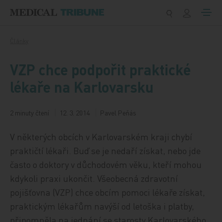
Přeskočit na obsah
Články
VZP chce podpořit praktické
lékaře na Karlovarsku
2 minuty čtení
12. 3. 2014
Pavel Peňás
V některých obcích v Karlovarském kraji chybí
praktičtí lékaři. Buď se je nedaří získat, nebo jde
často o doktory v důchodovém věku, kteří mohou
kdykoli praxi ukončit. Všeobecná zdravotní
pojišťovna (VZP) chce obcím pomoci lékaře získat,
praktickým lékařům navýší od letoška i platby,
připomněla na jednání se starosty Karlovarského