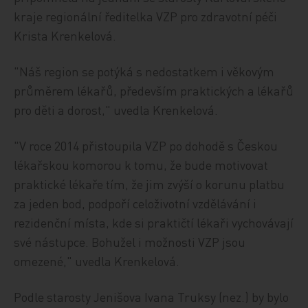
kraje regionální ředitelka VZP pro zdravotní péči
Krista Krenkelová.
"Náš region se potýká s nedostatkem i věkovým
průměrem lékařů, především praktických a lékařů
pro děti a dorost," uvedla Krenkelová.
"V roce 2014 přistoupila VZP po dohodě s Českou
lékařskou komorou k tomu, že bude motivovat
praktické lékaře tím, že jim zvýší o korunu platbu
za jeden bod, podpoří celoživotní vzdělávání i
rezidenční místa, kde si praktičtí lékaři vychovávají
své nástupce. Bohužel i možnosti VZP jsou
omezené," uvedla Krenkelová.
Podle starosty Jenišova Ivana Truksy (nez.) by bylo