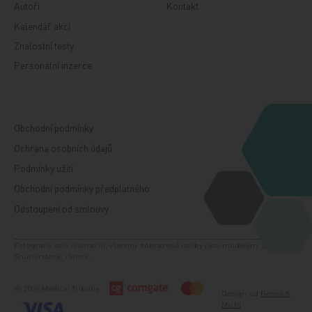
Autoři
Kontakt
Kalendář akcí
Znalostní testy
Personální inzerce
Obchodní podmínky
Ochrana osobních údajů
Podmínky užití
Obchodní podmínky předplatného
Odstoupení od smlouvy
Fotografie jsou ilustrační, všechny zobrazené osoby jsou modelem. Zdroj:
Shutterstock, iStock.
© 2026 Medical Tribune
Design od
Beneš &
Michl