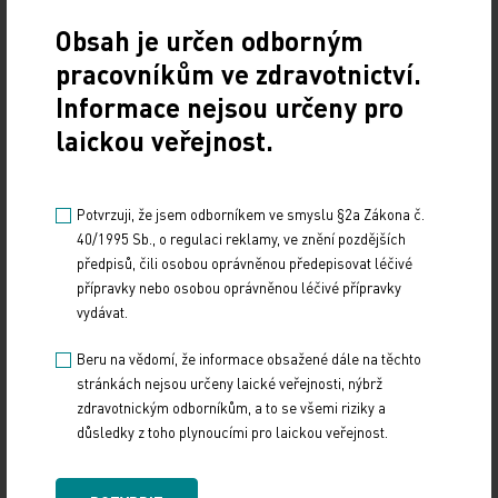
Zdroj: ČTK
Obsah je určen odborným
pracovníkům ve zdravotnictví.
POLITIKA
Informace nejsou určeny pro
Sdílejte článek
laickou veřejnost.
Potvrzuji, že jsem odborníkem ve smyslu §2a Zákona č.
40/1995 Sb., o regulaci reklamy, ve znění pozdějších
předpisů, čili osobou oprávněnou předepisovat léčivé
přípravky nebo osobou oprávněnou léčivé přípravky
vydávat.
Beru na vědomí, že informace obsažené dále na těchto
stránkách nejsou určeny laické veřejnosti, nýbrž
Doporučené
zdravotnickým odborníkům, a to se všemi riziky a
důsledky z toho plynoucími pro laickou veřejnost.
19. světový kongres Controversies in Neurology
(CONy)