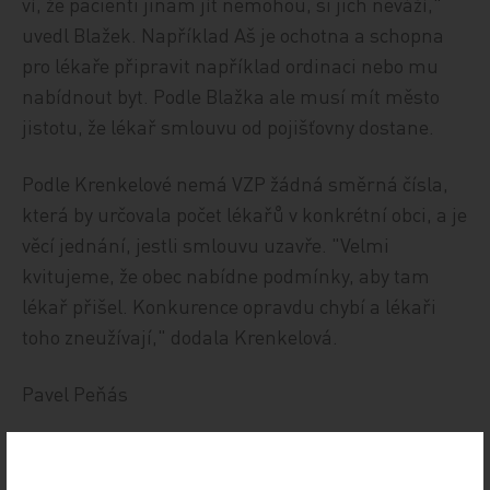
ví, že pacienti jinam jít nemohou, si jich neváží,"
uvedl Blažek. Například Aš je ochotna a schopna
pro lékaře připravit například ordinaci nebo mu
nabídnout byt. Podle Blažka ale musí mít město
jistotu, že lékař smlouvu od pojišťovny dostane.
Podle Krenkelové nemá VZP žádná směrná čísla,
která by určovala počet lékařů v konkrétní obci, a je
věcí jednání, jestli smlouvu uzavře. "Velmi
kvitujeme, že obec nabídne podmínky, aby tam
lékař přišel. Konkurence opravdu chybí a lékaři
toho zneužívají," dodala Krenkelová.
Pavel Peňás
ČTK