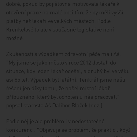
dobré, pokud by pojišťovna motivovala lékaře k
otevření praxe na malé obci tím, že by měli vyšší
platby než lékaři ve velkých městech. Podle
Krenkelové to ale v současné legislativě není
možné.
Zkušenosti s výpadkem zdravotní péče má i Aš.
"My jsme se jako město v roce 2012 dostali do
situace, kdy jeden lékař odešel, a druhý byl ve věku
asi 85 let. Výpadek byl fatální. Tenkrát jsme našli
řešení jen díky tomu, že našel místní lékař
příbuzného, který byl ochoten u nás pracovat,"
popsal starosta Aš Dalibor Blažek (nez.).
Podle něj je ale problém i v nedostatečné
konkurenci. "Objevuje se problém, že praktici, když