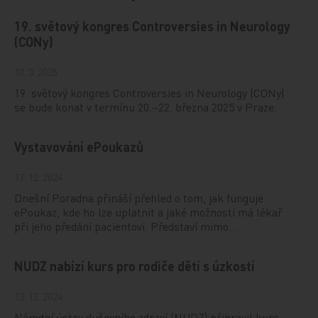
19. světový kongres Controversies in Neurology
(CONy)
10. 3. 2025
19. světový kongres Controversies in Neurology (CONy)
se bude konat v termínu 20.–22. března 2025 v Praze.
Vystavování ePoukazů
17. 12. 2024
Dnešní Poradna přináší přehled o tom, jak funguje
ePoukaz, kde ho lze uplatnit a jaké možnosti má lékař
při jeho předání pacientovi. Představí mimo…
NUDZ nabízí kurs pro rodiče dětí s úzkostí
13. 12. 2024
Národní ústav duševního zdraví (NUDZ) připravil kurs