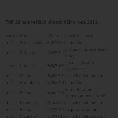
TOP 20 nejdražších klientů VZP v roce 2013:
pacient
kraj
celkem
hlavní diagnóza
muž
Středočeský
46,077.863
hemofilie
jiné poruchy srážlivosti
muž
Ústecký
23,497.950
krve
plicní arteriální
žena
Ústecký
18,847.686
hypertenze
muž
Praha
15,453.326
poruchy metabolismu
muž
Pardubický
15,006.471
hemofilie
komplikovaná
muž
Praha
14,465.829
transplantace ledviny
muž
Plzeňský
13,164.695
poruchy metabolismu
muž
Praha
12,977.206
respirační selhání
muž
Plzeňský
12,789.015
poruchy metabolismu