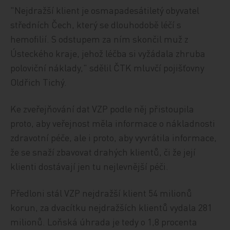
"Nejdražší klient je osmapadesátiletý obyvatel
středních Čech, který se dlouhodobě léčí s
hemofilií. S odstupem za ním skončil muž z
Ústeckého kraje, jehož léčba si vyžádala zhruba
poloviční náklady," sdělil ČTK mluvčí pojišťovny
Oldřich Tichý.
Ke zveřejňování dat VZP podle něj přistoupila
proto, aby veřejnost měla informace o nákladnosti
zdravotní péče, ale i proto, aby vyvrátila informace,
že se snaží zbavovat drahých klientů, či že její
klienti dostávají jen tu nejlevnější péči.
Předloni stál VZP nejdražší klient 54 milionů
korun, za dvacítku nejdražších klientů vydala 281
milionů. Loňská úhrada je tedy o 1,8 procenta