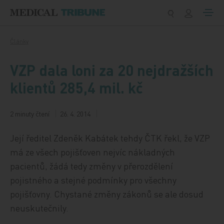
Přeskočit na obsah
Články
VZP dala loni za 20 nejdražších
klientů 285,4 mil. kč
2 minuty čtení
26. 4. 2014
Její ředitel Zdeněk Kabátek tehdy ČTK řekl, že VZP
má ze všech pojišťoven nejvíc nákladných
pacientů, žádá tedy změny v přerozdělení
pojistného a stejné podmínky pro všechny
pojišťovny. Chystané změny zákonů se ale dosud
neuskutečnily.