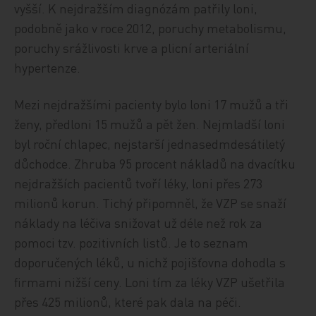
vyšší. K nejdražším diagnózám patřily loni,
podobně jako v roce 2012, poruchy metabolismu,
poruchy srážlivosti krve a plicní arteriální
hypertenze.
Mezi nejdražšími pacienty bylo loni 17 mužů a tři
ženy, předloni 15 mužů a pět žen. Nejmladší loni
byl roční chlapec, nejstarší jednasedmdesátiletý
důchodce. Zhruba 95 procent nákladů na dvacítku
nejdražších pacientů tvoří léky, loni přes 273
milionů korun. Tichý připomněl, že VZP se snaží
náklady na léčiva snižovat už déle než rok za
pomoci tzv. pozitivních listů. Je to seznam
doporučených léků, u nichž pojišťovna dohodla s
firmami nižší ceny. Loni tím za léky VZP ušetřila
přes 425 milionů, které pak dala na péči.