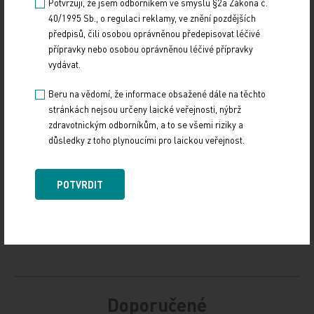
Potvrzuji, že jsem odborníkem ve smyslu §2a Zákona č.
40/1995 Sb., o regulaci reklamy, ve znění pozdějších
ČTK
předpisů, čili osobou oprávněnou předepisovat léčivé
přípravky nebo osobou oprávněnou léčivé přípravky
Zdroj: ČTK
vydávat.
Beru na vědomí, že informace obsažené dále na těchto
FINANCE
stránkách nejsou určeny laické veřejnosti, nýbrž
zdravotnickým odborníkům, a to se všemi riziky a
Sdílejte článek
důsledky z toho plynoucími pro laickou veřejnost.
POTVRDIT
Doporučené