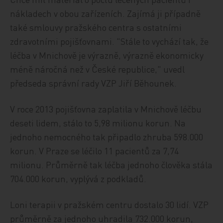
nákladech v obou zařízeních. Zajímá ji případně
také smlouvy pražského centra s ostatními
zdravotními pojišťovnami. "Stále to vychází tak, že
léčba v Mnichově je výrazně, výrazně ekonomicky
méně náročná než v České republice," uvedl
předseda správní rady VZP Jiří Běhounek.
V roce 2013 pojišťovna zaplatila v Mnichově léčbu
deseti lidem, stálo to 5,98 milionu korun. Na
jednoho nemocného tak připadlo zhruba 598.000
korun. V Praze se léčilo 11 pacientů za 7,74
milionu. Průměrně tak léčba jednoho člověka stála
704.000 korun, vyplývá z podkladů.
Loni terapii v pražském centru dostalo 30 lidí. VZP
průměrně za jednoho uhradila 732.000 korun,