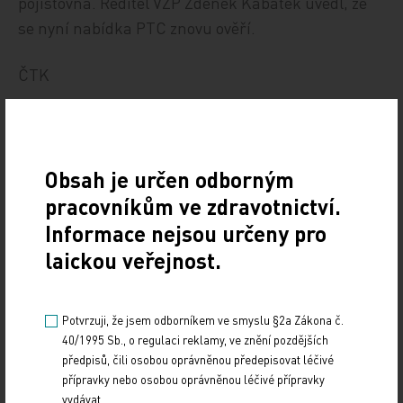
pojišťovna. Ředitel VZP Zdeněk Kabátek uvedl, že
se nyní nabídka PTC znovu ověří.
ČTK
Obsah je určen odborným
pracovníkům ve zdravotnictví.
Informace nejsou určeny pro
laickou veřejnost.
Zdroj: ČTK
Potvrzuji, že jsem odborníkem ve smyslu §2a Zákona č.
40/1995 Sb., o regulaci reklamy, ve znění pozdějších
Z REGIONŮ
předpisů, čili osobou oprávněnou předepisovat léčivé
přípravky nebo osobou oprávněnou léčivé přípravky
Sdílejte článek
vydávat.