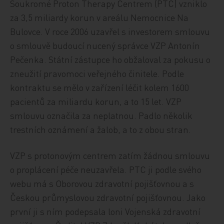
Soukromé Proton Therapy Centrem (PTC) vzniklo
za 3,5 miliardy korun v areálu Nemocnice Na
Bulovce. V roce 2006 uzavřel s investorem smlouvu
o smlouvě budoucí nucený správce VZP Antonín
Pečenka. Státní zástupce ho obžaloval za pokusu o
zneužití pravomoci veřejného činitele. Podle
kontraktu se mělo v zařízení léčit kolem 1600
pacientů za miliardu korun, a to 15 let. VZP
smlouvu označila za neplatnou. Padlo několik
trestních oznámení a žalob, a to z obou stran.
VZP s protonovým centrem zatím žádnou smlouvu
o proplácení péče neuzavřela. PTC ji podle svého
webu má s Oborovou zdravotní pojišťovnou a s
Českou průmyslovou zdravotní pojišťovnou. Jako
první ji s ním podepsala loni Vojenská zdravotní