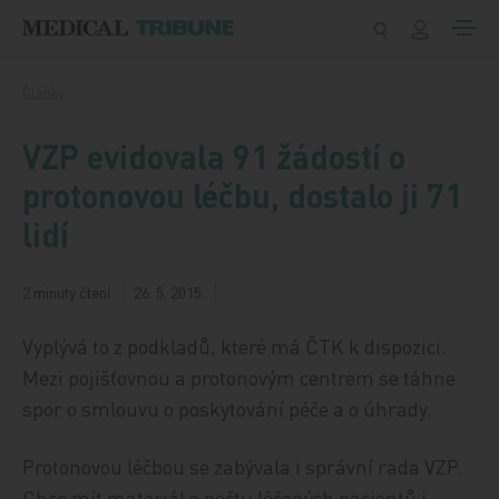
Přeskočit na obsah
Články
VZP evidovala 91 žádostí o
protonovou léčbu, dostalo ji 71
lidí
2 minuty čtení
26. 5. 2015
Vyplývá to z podkladů, které má ČTK k dispozici.
Mezi pojišťovnou a protonovým centrem se táhne
spor o smlouvu o poskytování péče a o úhrady.
Protonovou léčbou se zabývala i správní rada VZP.
Chce mít materiál o počtu léčených pacientů i