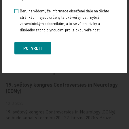
Beru na vědomí, že informace obsažené dále na těchto
stránkách nejsou určeny laické veřejnosti, nýbrž
zdravotnickým odborníkům, a to se všemi riziky a
důsledky z toho plynoucími pro laickou veřejnost.
POTVRDIT
Doporučené
19. světový kongres Controversies in Neurology
(CONy)
10. 3. 2025
19. světový kongres Controversies in Neurology (CONy)
se bude konat v termínu 20.–22. března 2025 v Praze.