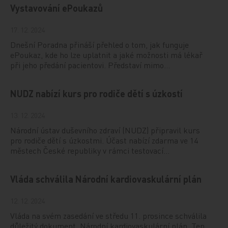
Vystavování ePoukazů
17. 12. 2024
Dnešní Poradna přináší přehled o tom, jak funguje
ePoukaz, kde ho lze uplatnit a jaké možnosti má lékař
při jeho předání pacientovi. Představí mimo…
NUDZ nabízí kurs pro rodiče dětí s úzkostí
13. 12. 2024
Národní ústav duševního zdraví (NUDZ) připravil kurs
pro rodiče dětí s úzkostmi. Účast nabízí zdarma ve 14
městech České republiky v rámci testovací…
Vláda schválila Národní kardiovaskulární plán
12. 12. 2024
Vláda na svém zasedání ve středu 11. prosince schválila
důležitý dokument, Národní kardiovaskulární plán. Ten