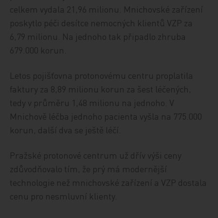
celkem vydala 21,96 milionu. Mnichovské zařízení
poskytlo péči desítce nemocných klientů VZP za
6,79 milionu. Na jednoho tak připadlo zhruba
679.000 korun.
Letos pojišťovna protonovému centru proplatila
faktury za 8,89 milionu korun za šest léčených,
tedy v průměru 1,48 milionu na jednoho. V
Mnichově léčba jednoho pacienta vyšla na 775.000
korun, další dva se ještě léčí.
Pražské protonové centrum už dřív výši ceny
zdůvodňovalo tím, že prý má modernější
technologie než mnichovské zařízení a VZP dostala
cenu pro nesmluvní klienty.