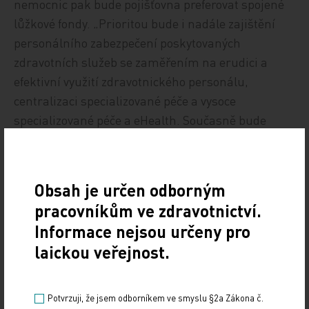
nemocnic pak bude pojišťovna preferovat spojené
lůžkové fondy. „Prioritou bude i nadále zajištění
personálního zabezpečení poskytovaných
zdravotních služeb se zaměřením na erudici a
efektivní využití zdravotnického personálu,
centralizaci specializované péče a vysoce
specializované péče a eHealth. Současně bude
podporován přesun vybrané operativy u
plánovaných zákroků do režimu jednodenní péče
na lůžku a nasmlouvávání spojených lůžkových
Obsah je určen odborným
fondů,“ avizuje plán.
pracovníkům ve zdravotnictví.
Informace nejsou určeny pro
laickou veřejnost.
Potvrzuji, že jsem odborníkem ve smyslu §2a Zákona č.