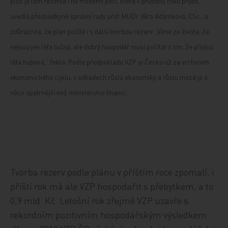
plus je tam rezerva i na moderní péči, která v průběhu roku přijde,“
uvedla předsedkyně správní rady prof. MUDr. Věra Adámková, CSc., a
zdůraznila, že plán počítá i s další tvorbou rezerv. „Víme ze života, že
nejsou jen léta tučná, ale dobrý hospodář musí počítat s tím, že přijdou
léta hubená,“ řekla. Podle předpokladu VZP je Česko už za vrcholem
ekonomického cyklu, v odhadech růstu ekonomiky a růstu mezd je o
něco opatrnější než ministerstvo financí.
Tvorba rezerv podle plánu v příštím roce zpomalí, i
příští rok má ale VZP hospodařit s přebytkem, a to
0,9 mld. Kč. Letošní rok zřejmě VZP uzavře s
rekordním pozitivním hospodářským výsledkem.