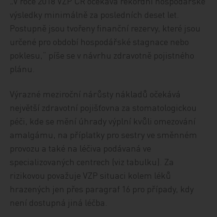
„V roce 2018 VZP ČR očekává rekordní hospodářské
výsledky minimálně za posledních deset let.
Postupně jsou tvořeny finanční rezervy, které jsou
určené pro období hospodářské stagnace nebo
poklesu,“ píše se v návrhu zdravotně pojistného
plánu.
Výrazné meziroční nárůsty nákladů očekává
největší zdravotní pojišťovna za stomatologickou
péči, kde se mění úhrady výplní kvůli omezování
amalgámu, na příplatky pro sestry ve směnném
provozu a také na léčiva podávaná ve
specializovaných centrech (viz tabulku). Za
rizikovou považuje VZP situaci kolem léků
hrazených jen přes paragraf 16 pro případy, kdy
není dostupná jiná léčba.