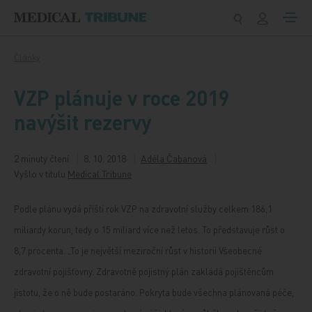
Přeskočit na obsah
Články
VZP plánuje v roce 2019
navýšit rezervy
2 minuty čtení
8. 10. 2018
Adéla Čabanová
Vyšlo v titulu
Medical Tribune
Podle plánu vydá příští rok VZP na zdravotní služby celkem 186,1
miliardy korun, tedy o 15 miliard více než letos. To představuje růst o
8,7 procenta. „To je největší meziroční růst v historii Všeobecné
zdravotní pojišťovny. Zdravotně pojistný plán zakládá pojištěncům
jistotu, že o ně bude postaráno. Pokryta bude všechna plánovaná péče,