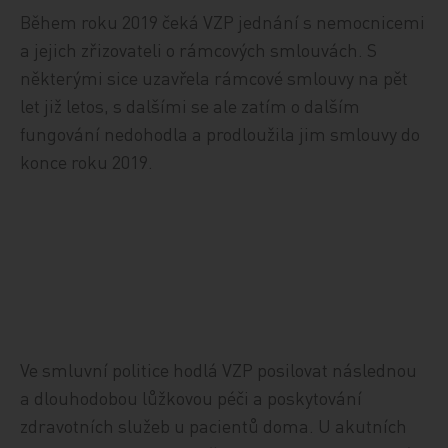
Během roku 2019 čeká VZP jednání s nemocnicemi
a jejich zřizovateli o rámcových smlouvách. S
některými sice uzavřela rámcové smlouvy na pět
let již letos, s dalšími se ale zatím o dalším
fungování nedohodla a prodloužila jim smlouvy do
konce roku 2019.
Ve smluvní politice hodlá VZP posilovat následnou
a dlouhodobou lůžkovou péči a poskytování
zdravotních služeb u pacientů doma. U akutních