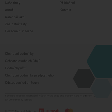
Naše tituly
Přihlášení
Autoři
Kontakt
Kalendář akcí
Znalostní testy
Personální inzerce
Obchodní podmínky
Ochrana osobních údajů
Podmínky užití
Obchodní podmínky předplatného
Odstoupení od smlouvy
Fotografie jsou ilustrační, všechny zobrazené osoby jsou modelem. Zdroj:
Shutterstock, iStock.
© 2026 Medical Tribune