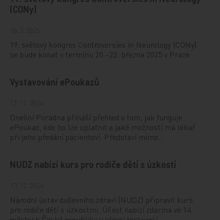
(CONy)
10. 3. 2025
19. světový kongres Controversies in Neurology (CONy)
se bude konat v termínu 20.–22. března 2025 v Praze.
Vystavování ePoukazů
17. 12. 2024
Dnešní Poradna přináší přehled o tom, jak funguje
ePoukaz, kde ho lze uplatnit a jaké možnosti má lékař
při jeho předání pacientovi. Představí mimo…
NUDZ nabízí kurs pro rodiče dětí s úzkostí
13. 12. 2024
Národní ústav duševního zdraví (NUDZ) připravil kurs
pro rodiče dětí s úzkostmi. Účast nabízí zdarma ve 14
městech České republiky v rámci testovací…