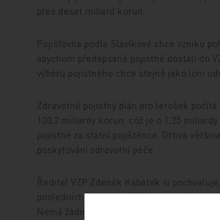
přes deset miliard korun.
Pojišťovna podle Slavíkové chce vzniku p
abychom předepsané pojistné dostali do VZP
výběru pojistného chce stejně jako loni ud
Zdravotně pojistný plán pro letošek počítá
100,2 miliardy korun, což je o 1,25 miliardy
pojistné za státní pojištěnce. Drtivá větši
poskytování zdravotní péče.
Ředitel VZP Zdeněk Kabátek si pochvaluje,
posledních let se největší tuzemská zdravo
Nemá žádné závazky po lhůtě splatnosti, n