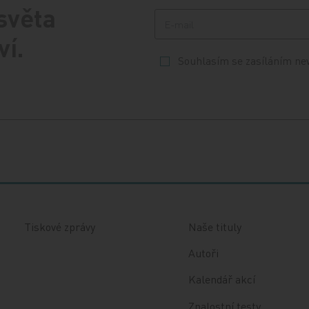
 světa
ví.
Souhlasím se zasíláním ne
Tiskové zprávy
Naše tituly
Autoři
Kalendář akcí
Znalostní testy