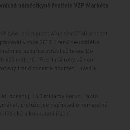
onomická náměstkyně ředitele VZP Markéta
níž bylo loni registrováno téměř 60 procent
 pracovat v roce 2013. Trend neustálého
tném se podařilo zvrátit až letos. Do
h 600 milionů. "Pro další roky už není
otočený trend chceme dodržet," uvedla
let, dosahují 16,3 miliardy korun. Takto
vymáhat, protože jde například o nemajetné
á dědická a konkurzní řízení.