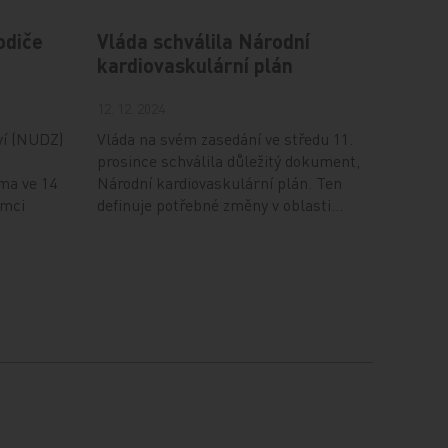
odiče
Vláda schválila Národní
kardiovaskulární plán
12. 12. 2024
ví (NUDZ)
Vláda na svém zasedání ve středu 11.
prosince schválila důležitý dokument,
ma ve 14
Národní kardiovaskulární plán. Ten
ámci
definuje potřebné změny v oblasti…