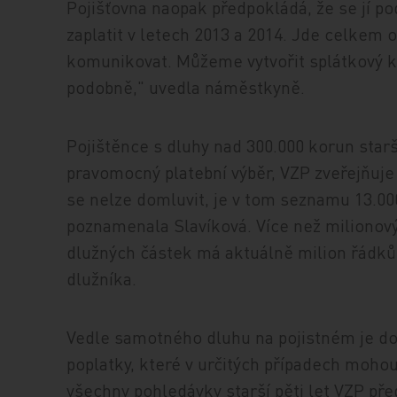
Pojišťovna naopak předpokládá, že se jí po
zaplatit v letech 2013 a 2014. Jde celkem o 
komunikovat. Můžeme vytvořit splátkový k
podobně," uvedla náměstkyně.
Pojištěnce s dluhy nad 300.000 korun starš
pravomocný platební výběr, VZP zveřejňuje
se nelze domluvit, je v tom seznamu 13.00
poznamenala Slavíková. Více než milionový
dlužných částek má aktuálně milion řádků
dlužníka.
Vedle samotného dluhu na pojistném je do
poplatky, které v určitých případech moho
všechny pohledávky starší pěti let VZP p