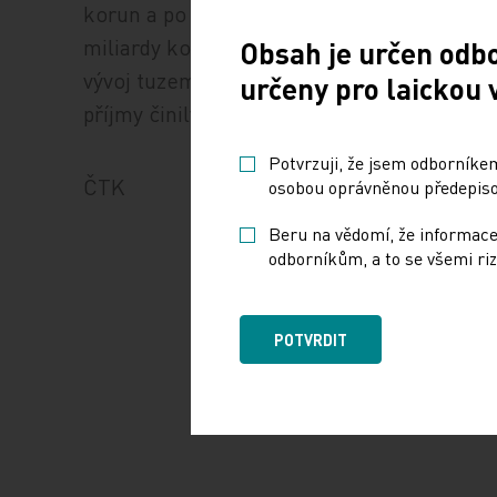
korun a po několikaleté pauze začala také 
miliardy korun. Vedle zlepšení řízení se o 
Obsah je určen odb
vývoj tuzemské ekonomiky. V plusu loni sk
určeny pro laickou 
příjmy činily 241,2 miliardy korun a výdaje
Potvrzuji, že jsem odborníkem
ČTK
osobou oprávněnou předepisov
Beru na vědomí, že informace
odborníkům, a to se všemi riz
POTVRDIT