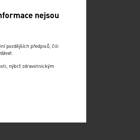
Informace nejsou
í pozdějších předpisů, čili
dávat.
osti, nýbrž zdravotnickým