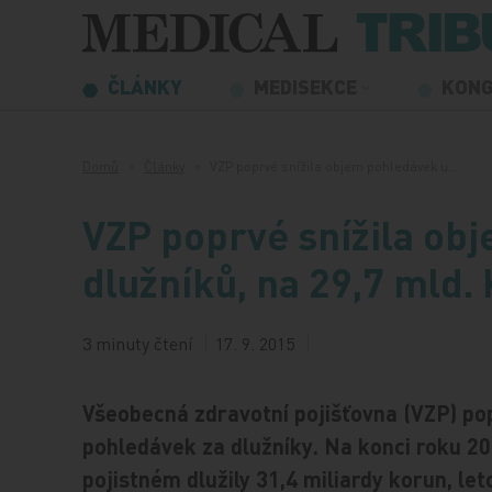
Přeskočit na obsah
ČLÁNKY
MEDISEKCE
KON
Domů
Články
VZP poprvé snížila objem pohledávek u…
VZP poprvé snížila ob
dlužníků, na 29,7 mld.
3 minuty čtení
17. 9. 2015
Všeobecná zdravotní pojišťovna (VZP) pop
pohledávek za dlužníky. Na konci roku 201
pojistném dlužily 31,4 miliardy korun, let