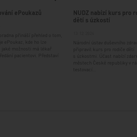
ování ePoukazů
NUDZ nabízí kurs pro r
dětí s úzkostí
4
13. 12. 2024
radna přináší přehled o tom,
je ePoukaz, kde ho lze
Národní ústav duševního zdra
a jaké možnosti má lékař
připravil kurs pro rodiče dětí
předání pacientovi. Představí
s úzkostmi. Účast nabízí zdar
městech České republiky v r
testovací…