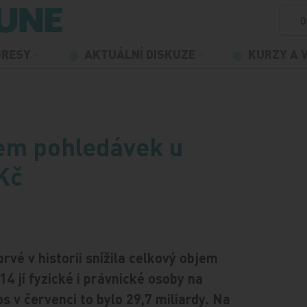
O
GRESY
AKTUÁLNÍ DISKUZE
KURZY A 
jem pohledávek u
 Kč
rvé v historii snížila celkový objem
4 jí fyzické i právnické osoby na
os v červenci to bylo 29,7 miliardy. Na