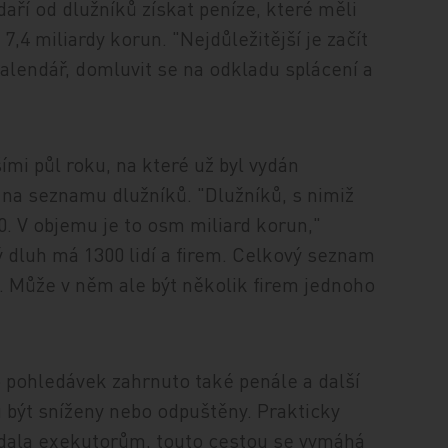
daří od dlužníků získat peníze, které měli
7,4 miliardy korun. "Nejdůležitější je začít
alendář, domluvit se na odkladu splácení a
ími půl roku, na které už byl vydán
 na seznamu dlužníků. "Dlužníků, s nimiž
0. V objemu je to osm miliard korun,"
 dluh má 1300 lidí a firem. Celkový seznam
. Může v něm ale být několik firem jednoho
 pohledávek zahrnuto také penále a další
u být sníženy nebo odpuštěny. Prakticky
ředala exekutorům, touto cestou se vymáhá