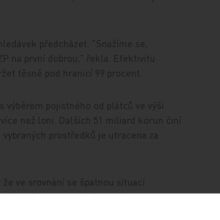
ohledávek předcházet. "Snažíme se,
 na první dobrou," řekla. Efektivitu
ržet těsně pod hranicí 99 procent.
 s výběrem pojistného od plátců ve výši
 více než loni. Dalších 51 miliard korun činí
na vybraných prostředků je utracena za
 že ve srovnání se špatnou situací
tní pojišťovna nachází v dobré kondici.
a běžném účtu má necelé čtyři miliardy