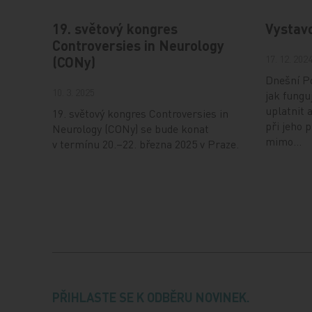
19. světový kongres
Vystav
Controversies in Neurology
17. 12. 202
(CONy)
Dnešní Po
10. 3. 2025
jak fungu
uplatnit 
19. světový kongres Controversies in
při jeho 
Neurology (CONy) se bude konat
mimo…
v termínu 20.–22. března 2025 v Praze.
PŘIHLASTE SE K ODBĚRU NOVINEK.