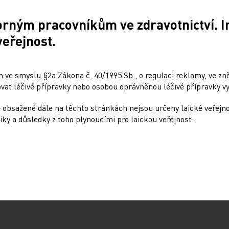
plnit rezervní fond, v němž je aktuálně půl
to do značné míry postaral také pozitivní
orným pracovníkům ve zdravotnictví. 
ončil celý systém zdravotního pojištění,
veřejnost.
 239 miliardy korun.
 ve smyslu §2a Zákona č. 40/1995 Sb., o regulaci reklamy, ve zněn
at léčivé přípravky nebo osobou oprávněnou léčivé přípravky vy
 obsažené dále na těchto stránkách nejsou určeny laické veřejn
iky a důsledky z toho plynoucími pro laickou veřejnost.