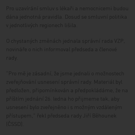
Pro uzavírání smluv s lékaři a nemocnicemi budou
dána jednotná pravidla. Dosud se smluvní politika
v jednotlivých regionech lišila.
O chystaných změnách jednala správní rada VZP,
novináře o nich informoval předseda a členové
rady.
"Pro mě je zásadní, že jsme jednali o možnostech
zveřejňování usnesení správní rady. Materiál byl
předložen, připomínkován a předpokládáme, že na
příštím jednání 26. ledna ho přijmeme tak, aby
usnesení bylo zveřejněno i s možným vzdáleným
přístupem," řekl předseda rady Jiří Běhounek
(ČSSD).