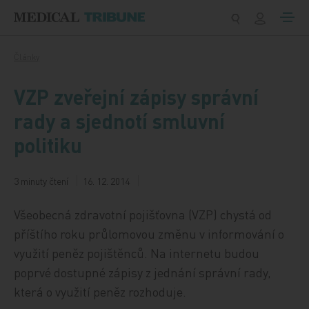
Přeskočit na obsah
Články
VZP zveřejní zápisy správní
rady a sjednotí smluvní
politiku
3 minuty čtení
16. 12. 2014
Všeobecná zdravotní pojišťovna (VZP) chystá od
příštího roku průlomovou změnu v informování o
využití peněz pojištěnců. Na internetu budou
poprvé dostupné zápisy z jednání správní rady,
která o využití peněz rozhoduje.