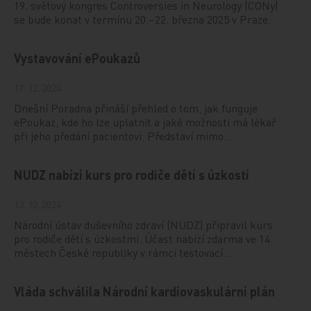
19. světový kongres Controversies in Neurology (CONy)
se bude konat v termínu 20.–22. března 2025 v Praze.
Vystavování ePoukazů
17. 12. 2024
Dnešní Poradna přináší přehled o tom, jak funguje
ePoukaz, kde ho lze uplatnit a jaké možnosti má lékař
při jeho předání pacientovi. Představí mimo…
NUDZ nabízí kurs pro rodiče dětí s úzkostí
13. 12. 2024
Národní ústav duševního zdraví (NUDZ) připravil kurs
pro rodiče dětí s úzkostmi. Účast nabízí zdarma ve 14
městech České republiky v rámci testovací…
Vláda schválila Národní kardiovaskulární plán