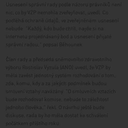
Usnesení správní rady podle názoru právníků není
nic, co by VZP nemohla zveřejňovat, uvedl. Co
podléhá ochraně údajů, ve zveřejněném usnesení
nebude. "Každý, kdo bude chtít, najde si na
internetu projednávaný bod a usnesení přijaté
správní radou," popsal Běhounek.
Člen rady a předseda sněmovního zdravotního
výboru Rostislav Vyzula (ANO) uvedl, že VZP by
měla zavést jednotný systém rozhodování o tom,
zda, komu, kdy a za jakých podmínek budou
smluvní vztahy navázány. "O smluvních vztazích
bude rozhodovat komise, nebude to záležitost
jednoho člověka," řekl. O návrhu ještě bude
diskuse, rada by ho měla dostat ke schválení
počátkem příštího roku.