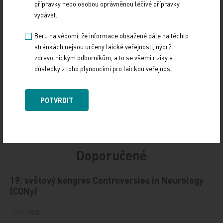
přípravky nebo osobou oprávněnou léčivé přípravky
Z REGIONŮ
vydávat.
Sdílejte článek
Beru na vědomí, že informace obsažené dále na těchto
stránkách nejsou určeny laické veřejnosti, nýbrž
zdravotnickým odborníkům, a to se všemi riziky a
důsledky z toho plynoucími pro laickou veřejnost.
POTVRDIT
Doporučené
19. světový kongres Controversies in Neurology
(CONy)
10. 3. 2025