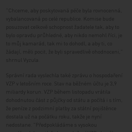
"Chceme, aby poskytovaná péče byla rovnocenná,
vybalancovaná po celé republice. Komise bude
posuzovat celkově schopnost žadatele tak, aby to
bylo opravdu průhledné, aby nikdo nemohl říci, je
to můj kamarád, tak mi to dohodl, a aby ti, co
žádají, měli pocit, že byli spravedlivě ohodnoceni,"
shrnul Vyzula.
Správní rada vyslechla také zprávu o hospodaření
VZP v letošním roce. Stav na běžném účtu je 3,9
miliardy korun. VZP během listopadu vrátila
dohodnutou část z půjčky od státu a počítá i s tím,
že peníze z podzimní platby za státní pojištěnce
dostala už na počátku roku, takže je nyní
nedostane. "Předpokládáme s vysokou