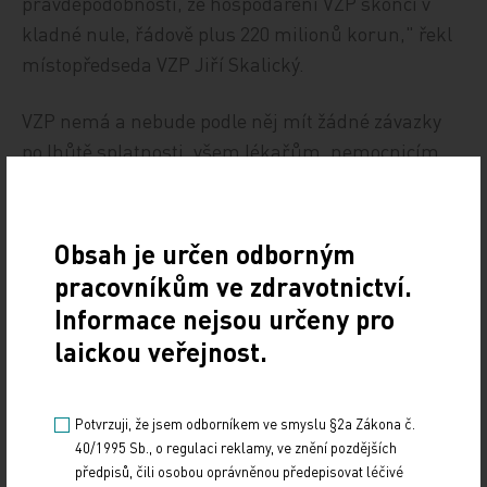
pravděpodobností, že hospodaření VZP skončí v
kladné nule, řádově plus 220 milionů korun," řekl
místopředseda VZP Jiří Skalický.
VZP nemá a nebude podle něj mít žádné závazky
po lhůtě splatnosti, všem lékařům, nemocnicím,
LDN, lázním či lékárnám splní úhrady za
zdravotní výkony. Správní rada jednala i o
dosažených úsporách na provozu VZP, týkají se IT
Obsah je určen odborným
technologií, bankovních poplatků či nákladů na
pracovníkům ve zdravotnictví.
služby mobilních operátorů, celkem jsou to úspory
Informace nejsou určeny pro
v řádech stovek milionů korun.
laickou veřejnost.
ČTK
Potvrzuji, že jsem odborníkem ve smyslu §2a Zákona č.
Zdroj: ČTK
40/1995 Sb., o regulaci reklamy, ve znění pozdějších
předpisů, čili osobou oprávněnou předepisovat léčivé