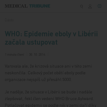
Přeskočit na obsah
Články
WHO: Epidemie eboly v Libérii
začala ustupovat
1 minuta čtení
30. 10. 2014
Varovala ale, že krizová situace ani v této zemi
neskončila. Celkový počet obětí eboly podle
organizace nejspíš už přesáhl 5000.
Je naděje, že situace v Libérii se bude i nadále
zlepšovat, řekl člen vedení WHO Bruce Aylward.
Potlačovat epidemii se podle něj v zemi daří díky