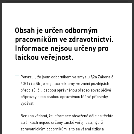
Doporučené
19. světový kongres Controversies in Neurology
Obsah je určen odborným
(CONy)
pracovníkům ve zdravotnictví.
Informace nejsou určeny pro
10. 3. 2025
laickou veřejnost.
19. světový kongres Controversies in Neurology (CONy)
se bude konat v termínu 20.–22. března 2025 v Praze.
Potvrzuji, že jsem odborníkem ve smyslu §2a Zákona č.
Vystavování ePoukazů
40/1995 Sb., o regulaci reklamy, ve znění pozdějších
předpisů, čili osobou oprávněnou předepisovat léčivé
17. 12. 2024
přípravky nebo osobou oprávněnou léčivé přípravky
Dnešní Poradna přináší přehled o tom, jak funguje
vydávat.
ePoukaz, kde ho lze uplatnit a jaké možnosti má lékař
při jeho předání pacientovi. Představí mimo…
Beru na vědomí, že informace obsažené dále na těchto
stránkách nejsou určeny laické veřejnosti, nýbrž
NUDZ nabízí kurs pro rodiče dětí s úzkostí
zdravotnickým odborníkům, a to se všemi riziky a