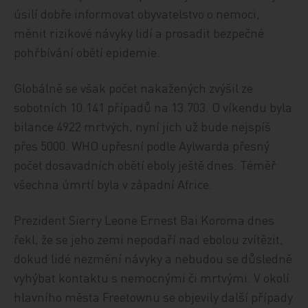
úsilí dobře informovat obyvatelstvo o nemoci,
měnit rizikové návyky lidí a prosadit bezpečné
pohřbívání obětí epidemie.
Globálně se však počet nakažených zvýšil ze
sobotních 10.141 případů na 13.703. O víkendu byla
bilance 4922 mrtvých, nyní jich už bude nejspíš
přes 5000. WHO upřesní podle Aylwarda přesný
počet dosavadních obětí eboly ještě dnes. Téměř
všechna úmrtí byla v západní Africe.
Prezident Sierry Leone Ernest Bai Koroma dnes
řekl, že se jeho zemi nepodaří nad ebolou zvítězit,
dokud lidé nezmění návyky a nebudou se důsledně
vyhýbat kontaktu s nemocnými či mrtvými. V okolí
hlavního města Freetownu se objevily další případy