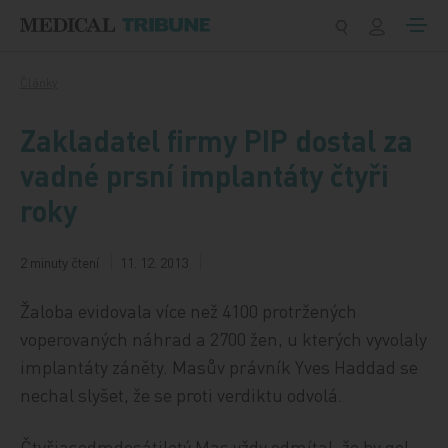
Přeskočit na obsah
Články
Zakladatel firmy PIP dostal za
vadné prsní implantáty čtyři
roky
2 minuty čtení
11. 12. 2013
Žaloba evidovala více než 4100 protržených
voperovaných náhrad a 2700 žen, u kterých vyvolaly
implantáty záněty. Masův právník Yves Haddad se
nechal slyšet, že se proti verdiktu odvolá.
Čtyřiasedmdesátiletý Mas vždy odmítal, že by gel