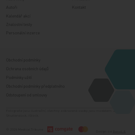
Autoři
Kontakt
Kalendář akcí
Znalostní testy
Personální inzerce
Obchodní podmínky
Ochrana osobních údajů
Podmínky užití
Obchodní podmínky předplatného
Odstoupení od smlouvy
Fotografie jsou ilustrační, všechny zobrazené osoby jsou modelem. Zdroj:
Shutterstock, iStock.
© 2026 Medical Tribune
Design od
Beneš &