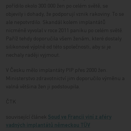
pořídilo okolo 300.000 žen po celém světě, se
objevily i dohady, že podporují vznik rakoviny. To se
ale nepotvrdilo. Skandál kolem implantátů
nicméně vyvolal v roce 2011 paniku po celém světě.
Paříž tehdy doporučila všem ženám, které dostaly
silikonové výplně od této společnosti, aby si je
nechaly raději vyjmout.
V Česku mělo implantáty PIP přes 2000 žen.
Ministerstvo zdravotnictví jim doporučilo výměnu a
valná většina žen ji podstoupila.
ČTK
související článek
Soud ve Francii viní z aféry
vadných implantátů německou TÜV