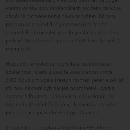
vlastní výroby byl v implantátech pro ženy rizikový,
oficiálně nicméně nebyl nikdy schválen. Během
procesu se majitel firmy operovaným ženám
omluvil. Francouzský soud ho poslal do vězení za
podvod. Dostal rovněž pokutu 75.000 eur (téměř 2,1
milionu Kč).
Rozsudek si vyslechli i čtyři další zaměstnanci
společnosti, která ukončila svou činnost v roce
2010. Soud jim udělil tresty v rozmezí jeden a půl až
tři roky, některé byly ale jen podmíněné, uvedla
agentura Reuters. "Jde o velmi silný signál. Na
toto rozhodnutí oběti čekaly," komentoval verdikt
jeden z jejich právníků Philippe Courtois.
V souvislosti s implantáty od firmy PIP, které si