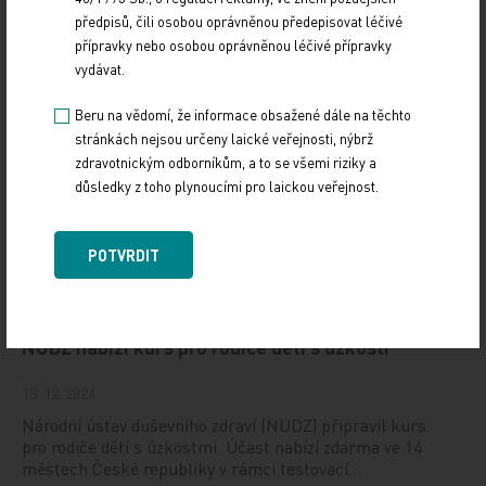
(CONy)
předpisů, čili osobou oprávněnou předepisovat léčivé
přípravky nebo osobou oprávněnou léčivé přípravky
10. 3. 2025
vydávat.
19. světový kongres Controversies in Neurology (CONy)
se bude konat v termínu 20.–22. března 2025 v Praze.
Beru na vědomí, že informace obsažené dále na těchto
stránkách nejsou určeny laické veřejnosti, nýbrž
Vystavování ePoukazů
zdravotnickým odborníkům, a to se všemi riziky a
důsledky z toho plynoucími pro laickou veřejnost.
17. 12. 2024
Dnešní Poradna přináší přehled o tom, jak funguje
POTVRDIT
ePoukaz, kde ho lze uplatnit a jaké možnosti má lékař
při jeho předání pacientovi. Představí mimo…
NUDZ nabízí kurs pro rodiče dětí s úzkostí
13. 12. 2024
Národní ústav duševního zdraví (NUDZ) připravil kurs
pro rodiče dětí s úzkostmi. Účast nabízí zdarma ve 14
městech České republiky v rámci testovací…