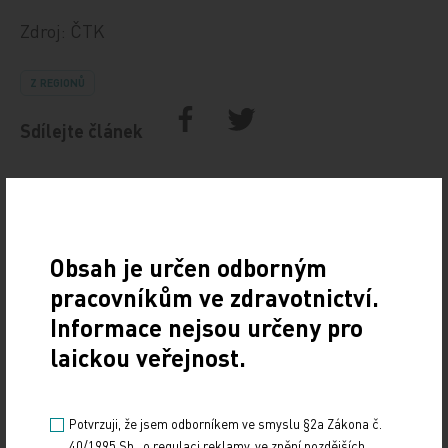
Zdroj: ČTK
Z REGIONŮ
Sdílejte článek
Obsah je určen odborným
pracovníkům ve zdravotnictví.
Informace nejsou určeny pro
laickou veřejnost.
Doporučené
Potvrzuji, že jsem odborníkem ve smyslu §2a Zákona č.
19. světový kongres Controversies in Neurology
40/1995 Sb., o regulaci reklamy, ve znění pozdějších