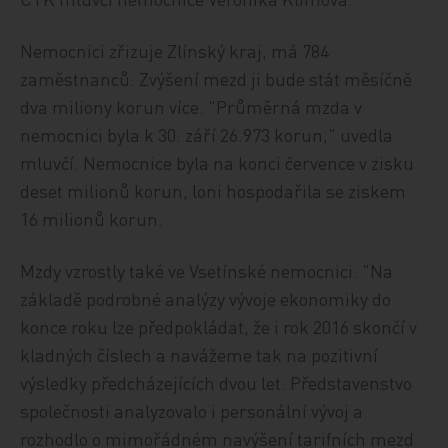
Nemocnici zřizuje Zlínský kraj, má 784
zaměstnanců. Zvýšení mezd ji bude stát měsíčně
dva miliony korun více. "Průměrná mzda v
nemocnici byla k 30. září 26.973 korun," uvedla
mluvčí. Nemocnice byla na konci července v zisku
deset milionů korun, loni hospodařila se ziskem
16 milionů korun.
Mzdy vzrostly také ve Vsetínské nemocnici. "Na
základě podrobné analýzy vývoje ekonomiky do
konce roku lze předpokládat, že i rok 2016 skončí v
kladných číslech a navážeme tak na pozitivní
výsledky předcházejících dvou let. Představenstvo
společnosti analyzovalo i personální vývoj a
rozhodlo o mimořádném navýšení tarifních mezd