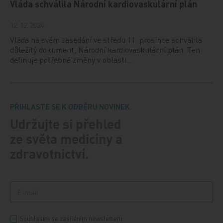
Vláda schválila Národní kardiovaskulární plán
12. 12. 2024
Vláda na svém zasedání ve středu 11. prosince schválila
důležitý dokument, Národní kardiovaskulární plán. Ten
definuje potřebné změny v oblasti…
PŘIHLASTE SE K ODBĚRU NOVINEK.
Udržujte si přehled
ze světa medicíny a
zdravotnictví.
Souhlasím se zasíláním newsletteru