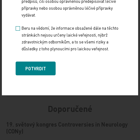
předpisů, čili osobou oprávněnou předepisovat léčivé
přípravky nebo osobou oprávněnou léčivé přípravky
vydávat.
Z REGIONŮ
Beru na vědomí, že informace obsažené dále na těchto
Sdílejte článek
stránkách nejsou určeny laické veřejnosti, nýbrž
zdravotnickým odborníkům, a to se všemi riziky a
důsledky z toho plynoucími pro laickou veřejnost.
POTVRDIT
Doporučené
19. světový kongres Controversies in Neurology
(CONy)