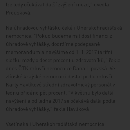
lze tedy očekávat další zvýšení mezd," uvedla
Prousková.
Na úhradovou vyhlášku čeká i Uherskohradišťská
nemocnice. "Pokud budeme mít dost financí z
úhradové vyhlášky, dodržíme podepsané
memorandum a navýšíme od 1. 1. 2017 tarifní
složku mzdy o deset procent u zdravotníků," řekla
dnes ČTK mluvčí nemocnice Dana Lipovská. Ve
zlínské krajské nemocnici dostal podle mluvčí
Karly Havlíkové střední zdravotnický personál v
lednu přidáno pět procent. "V květnu bylo další
navýšení a od ledna 2017 se očekává další podle
úhradové vyhlášky," řekla Havlíková.
Vsetínská i Uherskohradišťská nemocnice