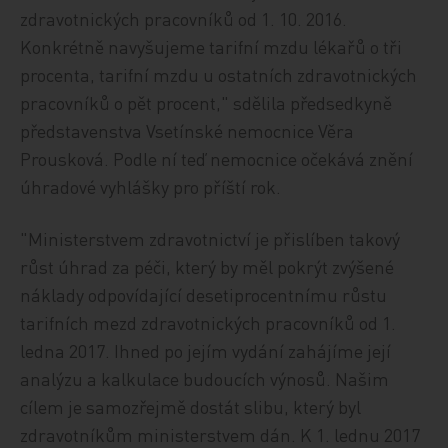
zdravotnických pracovníků od 1. 10. 2016.
Konkrétně navyšujeme tarifní mzdu lékařů o tři
procenta, tarifní mzdu u ostatních zdravotnických
pracovníků o pět procent," sdělila předsedkyně
představenstva Vsetínské nemocnice Věra
Prousková. Podle ní teď nemocnice očekává znění
úhradové vyhlášky pro příští rok.
"Ministerstvem zdravotnictví je přislíben takový
růst úhrad za péči, který by měl pokrýt zvýšené
náklady odpovídající desetiprocentnímu růstu
tarifních mezd zdravotnických pracovníků od 1.
ledna 2017. Ihned po jejím vydání zahájíme její
analýzu a kalkulace budoucích výnosů. Našim
cílem je samozřejmě dostát slibu, který byl
zdravotníkům ministerstvem dán. K 1. lednu 2017