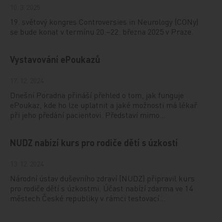
10. 3. 2025
19. světový kongres Controversies in Neurology (CONy)
se bude konat v termínu 20.–22. března 2025 v Praze.
Vystavování ePoukazů
17. 12. 2024
Dnešní Poradna přináší přehled o tom, jak funguje
ePoukaz, kde ho lze uplatnit a jaké možnosti má lékař
při jeho předání pacientovi. Představí mimo…
NUDZ nabízí kurs pro rodiče dětí s úzkostí
13. 12. 2024
Národní ústav duševního zdraví (NUDZ) připravil kurs
pro rodiče dětí s úzkostmi. Účast nabízí zdarma ve 14
městech České republiky v rámci testovací…