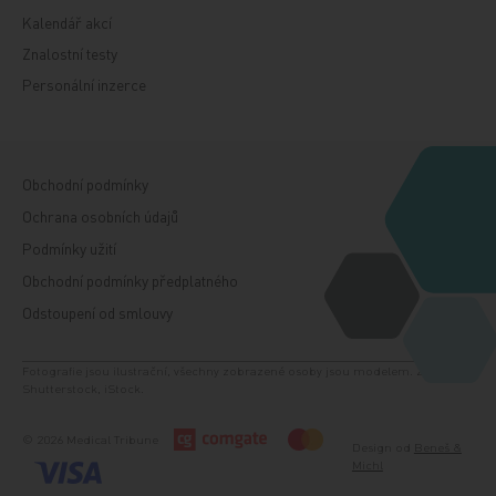
Kalendář akcí
Znalostní testy
Personální inzerce
Obchodní podmínky
Ochrana osobních údajů
Podmínky užití
Obchodní podmínky předplatného
Odstoupení od smlouvy
Fotografie jsou ilustrační, všechny zobrazené osoby jsou modelem. Zdroj:
Shutterstock, iStock.
© 2026 Medical Tribune
Design od
Beneš &
Michl