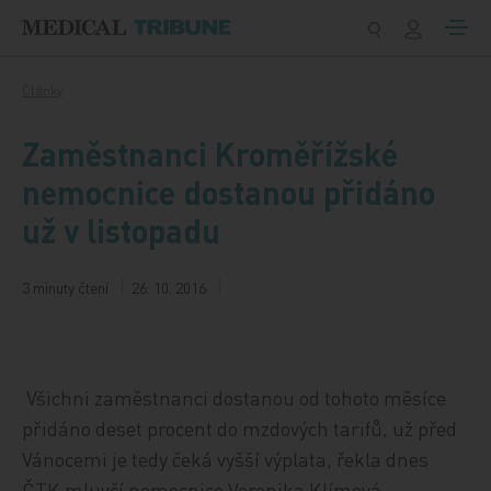
Přeskočit na obsah
Články
Zaměstnanci Kroměřížské
nemocnice dostanou přidáno
už v listopadu
3 minuty čtení
26. 10. 2016
Všichni zaměstnanci dostanou od tohoto měsíce
přidáno deset procent do mzdových tarifů, už před
Vánocemi je tedy čeká vyšší výplata, řekla dnes
ČTK mluvčí nemocnice Veronika Klímová.