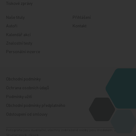
Tiskové zprávy
Naše tituly
Přihlášení
Autoři
Kontakt
Kalendář akcí
Znalostní testy
Personální inzerce
Obchodní podmínky
Ochrana osobních údajů
Podmínky užití
Obchodní podmínky předplatného
Odstoupení od smlouvy
Fotografie jsou ilustrační, všechny zobrazené osoby jsou modelem. Zdroj:
Shutterstock, iStock.