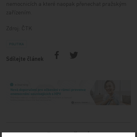
nemocnicích a které naopak přenechat pražským
zařízením.
Zdroj: ČTK
POLITIKA
Sdílejte článek
Doporučené