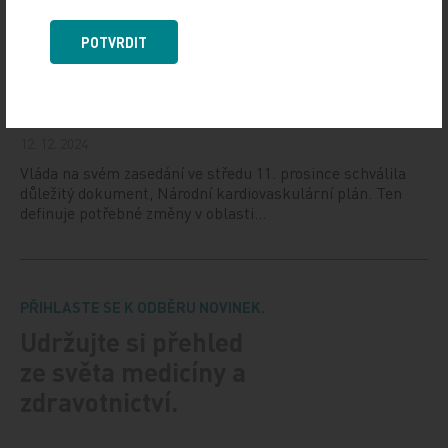
Národní ústav duševního zdraví (NUDZ) připravil kurs
pro rodiče dětí s úzkostmi. Účast nabízí zdarma ve 14
POTVRDIT
městech České republiky v rámci testovací…
Vláda schválila Národní kardiovaskulární plán
12. 12. 2024
Vláda na svém zasedání ve středu 11. prosince schválila
důležitý dokument, Národní kardiovaskulární plán. Ten
definuje potřebné změny v oblasti…
PŘIHLASTE SE K ODBĚRU NOVINEK.
Udržujte si přehled
ze světa medicíny a
zdravotnictví.