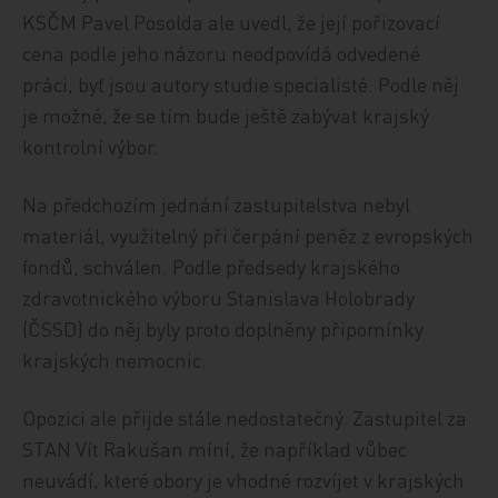
KSČM Pavel Posolda ale uvedl, že její pořizovací
cena podle jeho názoru neodpovídá odvedené
práci, byť jsou autory studie specialisté. Podle něj
je možné, že se tím bude ještě zabývat krajský
kontrolní výbor.
Na předchozím jednání zastupitelstva nebyl
materiál, využitelný při čerpání peněz z evropských
fondů, schválen. Podle předsedy krajského
zdravotnického výboru Stanislava Holobrady
(ČSSD) do něj byly proto doplněny připomínky
krajských nemocnic.
Opozici ale přijde stále nedostatečný. Zastupitel za
STAN Vít Rakušan míní, že například vůbec
neuvádí, které obory je vhodné rozvíjet v krajských