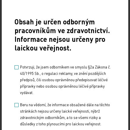
19. světový kongres Controversies in Neurology
(CONy)
Obsah je určen odborným
pracovníkům ve zdravotnictví.
10. 3. 2025
Informace nejsou určeny pro
19. světový kongres Controversies in Neurology (CONy)
se bude konat v termínu 20.–22. března 2025 v Praze.
laickou veřejnost.
Vystavování ePoukazů
Potvrzuji, že jsem odborníkem ve smyslu §2a Zákona č.
40/1995 Sb., o regulaci reklamy, ve znění pozdějších
17. 12. 2024
předpisů, čili osobou oprávněnou předepisovat léčivé
Dnešní Poradna přináší přehled o tom, jak funguje
přípravky nebo osobou oprávněnou léčivé přípravky
ePoukaz, kde ho lze uplatnit a jaké možnosti má lékař
vydávat.
při jeho předání pacientovi. Představí mimo…
Beru na vědomí, že informace obsažené dále na těchto
NUDZ nabízí kurs pro rodiče dětí s úzkostí
stránkách nejsou určeny laické veřejnosti, nýbrž
zdravotnickým odborníkům, a to se všemi riziky a
13. 12. 2024
důsledky z toho plynoucími pro laickou veřejnost.